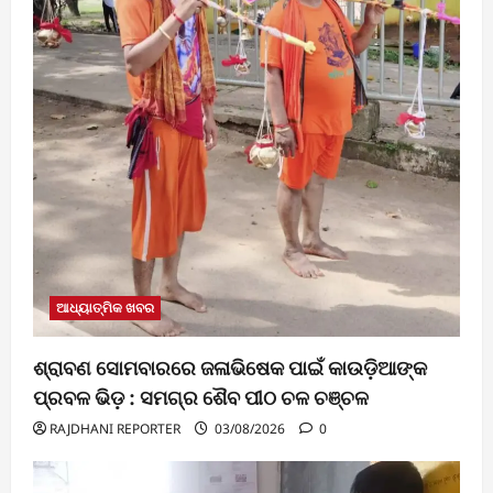
ଆଧ୍ୟାତ୍ମିକ ଖବର
ଶ୍ରାବଣ ସୋମବାରରେ ଜଳାଭିଷେକ ପାଇଁ କାଉଡ଼ିଆଙ୍କ
ପ୍ରବଳ ଭିଡ଼ : ସମଗ୍ର ଶୈବ ପୀଠ ଚଳ ଚଞ୍ଚଳ
RAJDHANI REPORTER
03/08/2026
0