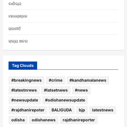
ବାଣିଜ୍ଯ
ମନରୋଞ୍ଜନ
ରାଜନୀତି
ରାଜ୍ୟ ଖବର
Tag Clouds
#breakingnews
#crime
#kandhamalanews
#latestnrews
#latsetnews
#news
#newsupdate
#odishanewsupdate
#rajdhanirepoter
BALIGUDA
bjp
latestnews
odisha
odishanews
rajdhanireporter