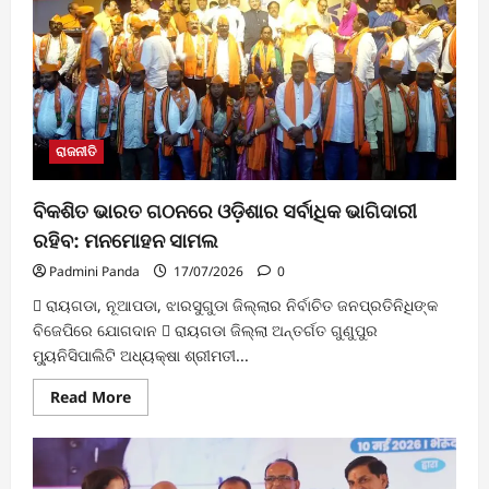
ରାଜନୀତି
ବିକଶିତ ଭାରତ ଗଠନରେ ଓଡ଼ିଶାର ସର୍ବାଧିକ ଭାଗିଦାରୀ
ରହିବ: ମନମୋହନ ସାମଲ
Padmini Panda
17/07/2026
0
 ରାୟଗଡା, ନୂଆପଡା, ଝାରସୁଗୁଡା ଜିଲ୍ଲାର ନିର୍ବାଚିତ ଜନପ୍ରତିନିଧିଙ୍କ
ବିଜେପିରେ ଯୋଗଦାନ  ରାୟଗଡା ଜିଲ୍ଲା ଅନ୍ତର୍ଗତ ଗୁଣୁପୁର
ମ୍ୟୁନିସିପାଲିଟି ଅଧ୍ୟକ୍ଷା ଶ୍ରୀମତୀ...
Read
Read More
more
about
ବିକଶିତ
ଭାରତ
ଗଠନରେ
ଓଡ଼ିଶାର