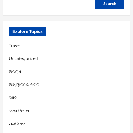
ପାଇଁ
Search
ଓଡ଼ିଶାକୁ
ଜାତୀୟସ୍ତରରେ
ସମ୍ମାନ
Explore Topics
Travel
Uncategorized
ଅପରାଧ
ଆଧ୍ୟାତ୍ମିକ ଖବର
ଖେଳ
ଦେଶ ବିଦେଶ
ପ୍ରତିବାଦ