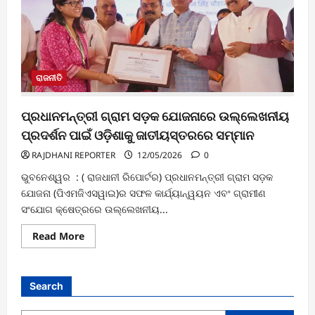
ସର୍ବାଧିକ
ଭାଗିଦାରୀ
ରହିବ:
ମନମୋହନ
ସାମଲ
ରାଜନୀତି
ପ୍ରଧାନମନ୍ତ୍ରୀ ଗ୍ରାମ ସଡ଼କ ଯୋଜନାରେ ଉଲ୍ଲେଖନୀୟ
ପ୍ରଦର୍ଶନ ପାଇଁ ଓଡ଼ିଶାକୁ ଜାତୀୟସ୍ତରରେ ସମ୍ମାନ
RAJDHANI REPORTER
12/05/2026
0
ଭୁବନେଶ୍ୱର : ( ରାଜଧାନୀ ରିପୋର୍ଟର) ପ୍ରଧାନମନ୍ତ୍ରୀ ଗ୍ରାମ ସଡ଼କ
ଯୋଜନା (ପିଏମଜିଏସୱାଇ)ର ସଫଳ କାର୍ଯ୍ୟାନ୍ୱୟନ ଏବଂ ଗ୍ରାମୀଣ
ସଂଯୋଗ କ୍ଷେତ୍ରରେ ଉଲ୍ଲେଖନୀୟ...
Read
Read More
more
about
ପ୍ରଧାନମନ୍ତ୍ରୀ
ଗ୍ରାମ
ସଡ଼କ
Search
ଯୋଜନାରେ
ଉଲ୍ଲେଖନୀୟ
ପ୍ରଦର୍ଶନ