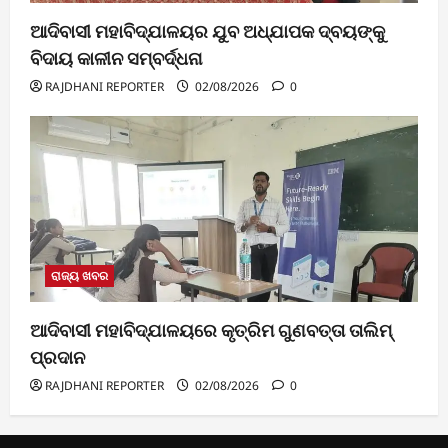
ଆଦିବାସୀ ମହାବିଦ୍ଯାଳୟର ଯୁବ ଅଧ୍ଯାପକ ଦ୍ବୟଙ୍କୁ
ବିଦାୟ କାଳୀନ ସମ୍ବର୍ଦ୍ଧନା
RAJDHANI REPORTER
02/08/2026
0
ରାଜ୍ୟ ଖବର
ଆଦିବାସୀ ମହାବିଦ୍ଯାଳୟରେ କୃତ୍ରିମ ଗୁଣବତ୍ତା ତାଲିମ୍
ପ୍ରଦାନ
RAJDHANI REPORTER
02/08/2026
0