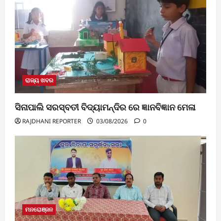
ରାଜ୍ୟ ଖବର
ସିନାପାଲି ସରସ୍ବତୀ ବିଦ୍ୟାମନ୍ଦିର ରେ ଜ୍ଞାନବିଜ୍ଞାନ ମେଳା
RAJDHANI REPORTER
03/08/2026
0
ମନରୋଞ୍ଜନ