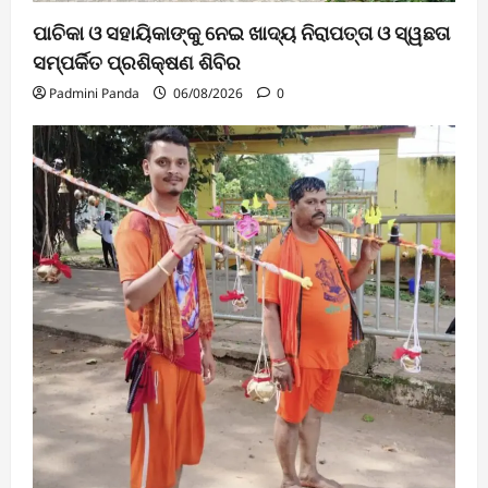
ପାଚିକା ଓ ସହାୟିକାଙ୍କୁ ନେଇ ଖାଦ୍ୟ ନିରାପତ୍ତା ଓ ସ୍ୱଛତା
ସମ୍ପର୍କିତ ପ୍ରଶିକ୍ଷଣ ଶିବିର
Padmini Panda
06/08/2026
0