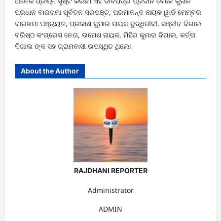
ଅନେକ ପ୍ରଶ୍ନ ସୃଷ୍ଟି କରିଛି। ଏହି ଦାବିପତ୍ର ପ୍ରଦାନ ବେଳେ କୁନାଳ
ପ୍ରଧାନ ବାରଖମା ପୂର୍ବତନ ସରପଞ୍ଚ, ପରମାନନ୍ଦ ନାୟକ ୱାର୍ଡ ମେମ୍ବର
ବାରଖମା ପଞ୍ଚାୟତ, ପ୍ରକାଶ କୁମାର ନାୟକ ବୁଦ୍ଧିଜୀବୀ, ସଞ୍ଜୀବ ଦିଗାଲ
ବରିଷ୍ଠ କଂଗ୍ରେସ ନେତା, ଉମେଶ ନାୟକ, ମିହିର କୁମାର ଦିଗାଲ, କର୍ତ୍ତା
ଦିଗାଲ ଙ୍କ ସହ ଗ୍ରାମବାସୀ ଉପସ୍ଥିତ ଥିଲେ।
About the Author
RAJDHANI REPORTER
Administrator
ADMIN