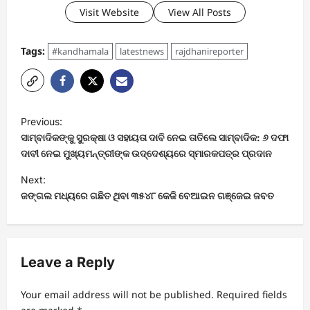
Visit Website
View All Posts
Tags:
#kandhamala
latestnews
rajdhanireporter
P
Previous:
o
ସାମ୍ବାଦିକଙ୍କୁ ସୁରକ୍ଷା ଓ ସହାୟତା ଦାବି ନେଇ ତାତିଲେ ସାମ୍ବାଦିକ: ୬ ଦଫା
s
ଦାବୀ ନେଇ ମୁଖ୍ୟମନ୍ତ୍ରୀଙ୍କ ଉଦ୍ଦେଶ୍ୟରେ ସ୍ମାରକପତ୍ର ପ୍ରଦାନ
t
Next:
ଜଙ୍ଗଲ ମଧ୍ୟରେ ଗଛିତ ଥିବା ୩୫୪୮ କେଜି ବେଆଇନ ଗଞ୍ଜେଇ ଜବତ
n
a
v
Leave a Reply
i
g
Your email address will not be published.
Required fields
a