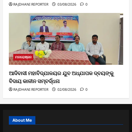
RAJDHANI REPORTER
03/08/2026
0
ମନରୋଞ୍ଜନ
ଆଦିବାସୀ ମହାବିଦ୍ଯାଳୟର ଯୁବ ଅଧ୍ଯାପକ ଦ୍ବୟଙ୍କୁ
ବିଦାୟ କାଳୀନ ସମ୍ବର୍ଦ୍ଧନା
RAJDHANI REPORTER
02/08/2026
0
About Me