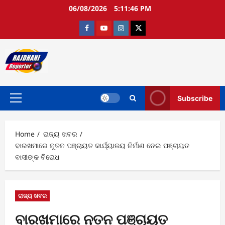
Skip
06/08/2026
5:11:47 PM
to
content
Facebook
Youtube
Instagram
twitter
Subscribe
Primary
Menu
Home
ରାଜ୍ୟ ଖବର
ବାରଖମାରେ ନୂତନ ପଞ୍ଚାୟତ କାର୍ଯ୍ୟାଳୟ ନିର୍ମାଣ ନେଇ ପଞ୍ଚାୟତ
ବାସୀଙ୍କ ବିରୋଧ
ରାଜ୍ୟ ଖବର
ବାରଖମାରେ ନୂତନ ପଞ୍ଚାୟତ