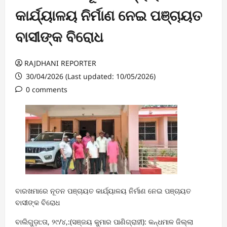
କାର୍ଯ୍ୟାଳୟ ନିର୍ମାଣ ନେଇ ପଞ୍ଚାୟତ
ବାସୀଙ୍କ ବିରୋଧ
RAJDHANI REPORTER
30/04/2026 (Last updated: 10/05/2026)
0 comments
ବାରଖମାରେ ନୂତନ ପଞ୍ଚାୟତ କାର୍ଯ୍ୟାଳୟ ନିର୍ମାଣ ନେଇ ପଞ୍ଚାୟତ
ବାସୀଙ୍କ ବିରୋଧ
ବାଲିଗୁଡ଼ା:ତା, ୨୯/୪,:(ସଞ୍ଜୟ କୁମାର ପାଣିଗ୍ରାହୀ): କନ୍ଧମାଳ ଜିଲ୍ଲା