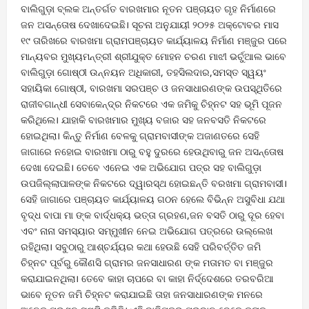
ବାଲିଗୁଡ଼ା ବ୍ଲକ ଅନ୍ତର୍ଗତ ବାରଖମାର ନୂତନ ପଞ୍ଚାୟତ ଗୃହ ନିର୍ମାଣରେ
ଜନ ଅସନ୍ତୋଷ ଦେଖାଦେଇଛି। ସୂଚନା ଅନୁଯାୟୀ ୨୦୨୫ ଅକ୍ଟୋବର ମାସ
୧୯ ତାରିଖରେ ବାରଖମା ଗ୍ରାମପଞ୍ଚାୟତ କାର୍ଯ୍ୟାଳୟ ନିର୍ମାଣ ମଞ୍ଜୁର ପରେ
ମାନ୍ୟବର ମୁଖ୍ୟମନ୍ତ୍ରୀ ଶ୍ରୀଯୁକ୍ତ ମୋହନ ଚରଣ ମାଝୀ ଭର୍ଚୁଆଲ ଭାବେ
ବାଲିଗୁଡ଼ା ଗୋଷ୍ଠୀ ଉନ୍ନୟନ ଅଧିକାରୀ, ତହସିଲଦାର,ସମସ୍ତ ସ୍ୱୟଂ
ସହାୟିକା ଗୋଷ୍ଠୀ, ବାରଖମା ସରପଞ୍ଚ ଓ ଜନସାଧାରଣଙ୍କ ଉପସ୍ଥିତିରେ
ରାଜୀବଗାନ୍ଧୀ ସେବାକେନ୍ଦ୍ର ନିକଟରେ ଏକ ଜମିକୁ ଚିହ୍ନଟ ସହ ଭୂମି ପୂଜନ
କରିଥିଲେ। ଯାହାକି ବାରଖମାର ମୁଖ୍ୟ ବଜାର ସହ ଜନବସତି ନିକଟରେ
ହୋଇଥିଲା। କିନ୍ତୁ ନିର୍ମାଣ ବେଳକୁ ଗ୍ରାମବାସୀଙ୍କ ଅଜାଣତରେ ସେହି
ଜାଗାରେ ନହୋଇ ବାରଖମା ଠାରୁ ବହୁ ଦୁରରେ ହେଉଥିବାରୁ ଜନ ଅସନ୍ତୋଷ
ଦେଖା ଦେଇଛି। ତେବେ ଏନେଇ ଏକ ଅଭିଯୋଗ ପତ୍ର ସହ ବାଲିଗୁଡ଼ା
ଉପଜିଲ୍ଲାପାଳଙ୍କ ନିକଟରେ ଦ୍ୱାରସ୍ଥ ହୋଇଛନ୍ତି ବରଖମା ଗ୍ରାମବାସୀ।
ସେହି ଜାଗାରେ ପଞ୍ଚାୟତ କାର୍ଯ୍ୟାଳୟ ଗଠନ ହେଲେ ବିଭିନ୍ନ ଅସୁବିଧା ଯଥା
ବୃଦ୍ଧ ବାପା ମା ଙ୍କ ବାର୍ଦ୍ଧକ୍ୟ ଭତ୍ତା ଗ୍ରହଣ,ଜନ ବସତି ଠାରୁ ଦୂର ହେବା
ଏବଂ ନାନା ସମସ୍ୟାର ସମ୍ମୁଖୀନ ନେଇ ଅଭିଯୋଗ ପତ୍ରରେ ଉଲ୍ଲେଖ
ରହିଥିଲା। ସବୁଠାରୁ ଆଶ୍ଚର୍ଯ୍ୟର କଥା ହେଉଛି ସେହି ପରିବର୍ତ୍ତିତ ଜମି
ଚିହ୍ନଟ ପୂର୍ବରୁ କୌଣସି ଗ୍ରାମର ଜନସାଧାରଣ ଙ୍କ ମତାମତ ବା ମଞ୍ଜୁର
କରାଯାଇନଥିଲା। ତେବେ କାହା ଚାପରେ ବା କାହା ନିର୍ଦ୍ଦେଶରେ ତରବରିଆ
ଭାବେ ନୂତନ ଜମି ଚିହ୍ନଟ କରାଯାଇଛି ତାହା ଜନସାଧାରଣଙ୍କ ମନରେ