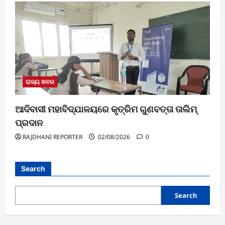
ରାଜ୍ୟ ଖବର
ଆଦିବାସୀ ମହାବିଦ୍ଯାଳୟରେ କୃତ୍ରିମ ଗୁଣବତ୍ତା ତାଲିମ୍
ପ୍ରଦାନ
RAJDHANI REPORTER
02/08/2026
0
Search
Search