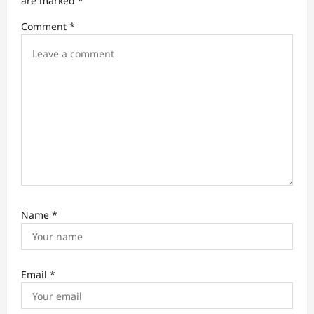
are marked
*
t
Comment
*
i
o
n
Name
*
Email
*