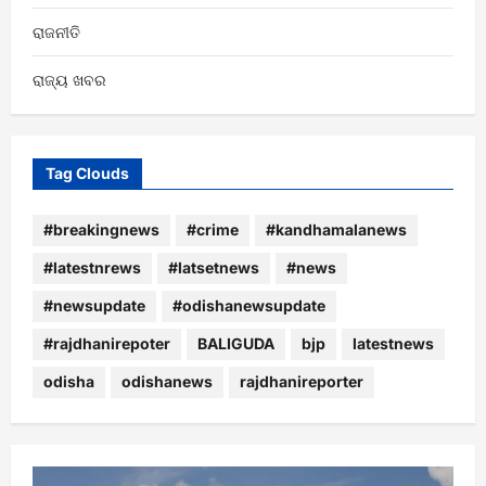
ରାଜନୀତି
ରାଜ୍ୟ ଖବର
Tag Clouds
#breakingnews
#crime
#kandhamalanews
#latestnrews
#latsetnews
#news
#newsupdate
#odishanewsupdate
#rajdhanirepoter
BALIGUDA
bjp
latestnews
odisha
odishanews
rajdhanireporter