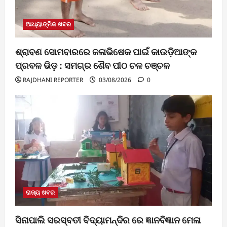
ଆଧ୍ୟାତ୍ମିକ ଖବର
ଶ୍ରାବଣ ସୋମବାରରେ ଜଳାଭିଷେକ ପାଇଁ କାଉଡ଼ିଆଙ୍କ
ପ୍ରବଳ ଭିଡ଼ : ସମଗ୍ର ଶୈବ ପୀଠ ଚଳ ଚଞ୍ଚଳ
RAJDHANI REPORTER
03/08/2026
0
ରାଜ୍ୟ ଖବର
ସିନାପାଲି ସରସ୍ବତୀ ବିଦ୍ୟାମନ୍ଦିର ରେ ଜ୍ଞାନବିଜ୍ଞାନ ମେଳା