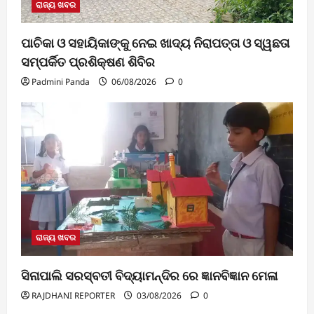
ରାଜ୍ୟ ଖବର
ପାଚିକା ଓ ସହାୟିକାଙ୍କୁ ନେଇ ଖାଦ୍ୟ ନିରାପତ୍ତା ଓ ସ୍ୱଛତା
ସମ୍ପର୍କିତ ପ୍ରଶିକ୍ଷଣ ଶିବିର
Padmini Panda
06/08/2026
0
ରାଜ୍ୟ ଖବର
ସିନାପାଲି ସରସ୍ବତୀ ବିଦ୍ୟାମନ୍ଦିର ରେ ଜ୍ଞାନବିଜ୍ଞାନ ମେଳା
RAJDHANI REPORTER
03/08/2026
0