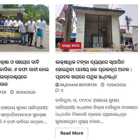
ରାଜ୍ୟ ଖବର
ରକ୍ଷା ଓ ସହାୟତା ଦାବି
ଲକ୍ଷାଧିକ ଟଙ୍କା ବ୍ୟୟରେ ସ୍ଥାପିତ
ବାଦିକ: ୬ ଦଫା ଦାବୀ ନେଇ
ହୋଇଥିବା ପାନୀୟ ଜଳ ପ୍ରକଳ୍ପ ଅଚଳ :
କ ଉଦ୍ଦେଶ୍ୟରେ
ପ୍ରବଳ ଖରାରେ ପଥିକ ହନ୍ତସନ୍ତ
ରଦାନ
RAJDHANI REPORTER
10/04/2026
0
TER
30/04/2026
ବାଲିଗୁଡା, ତା, ୦୯/୦୪ :(ସଞ୍ଜୟ କୁମାର
ପାଣିଗ୍ରାହୀ): କନ୍ଧମାଳ ଜିଲ୍ଲା ବାଲିଗୁଡା ଉପଖଣ୍ଡ
:(ସଞ୍ଜୟ କୁମାର ପାଣିଗ୍ରାହୀ):
ଅନ୍ତର୍ଗତ ଟିକାବାଲି ବ୍ଲକର ପ୍ରାଣକେନ୍ଦ୍ର
 ସାମ୍ବାଦିକମାନଙ୍କ ସୁରକ୍ଷା
କୁହାଯାଉଥିବା ମୁଖ୍ୟ ବଜାର...
ଳି ୬ ଦଫା ଦାବିରେ ଉତ୍କଳ...
Read
ad
Read More
more
re