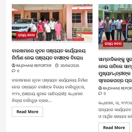
ରାଜ୍ୟ ଖବର
ରାଜ୍ୟ ଖବର
ବାରଖମାରେ ନୂତନ ପଞ୍ଚାୟତ କାର୍ଯ୍ୟାଳୟ
ନିର୍ମାଣ ନେଇ ପଞ୍ଚାୟତ ବାସୀଙ୍କ ବିରୋଧ
ସାମ୍ବାଦିକଙ୍କୁ ସୁ
RAJDHANI REPORTER
30/04/2026
ନେଇ ତାତିଲେ ସାମ୍
0
ମୁଖ୍ୟମନ୍ତ୍ରୀଙ୍
ବାରଖମାରେ ନୂତନ ପଞ୍ଚାୟତ କାର୍ଯ୍ୟାଳୟ ନିର୍ମାଣ
ସ୍ମାରକପତ୍ର ପ୍
ନେଇ ପଞ୍ଚାୟତ ବାସୀଙ୍କ ବିରୋଧ ବାଲିଗୁଡ଼ା:ତା,
RAJDHANI REPOR
୨୯/୪,:(ସଞ୍ଜୟ କୁମାର ପାଣିଗ୍ରାହୀ): କନ୍ଧମାଳ
0
ଜିଲ୍ଲା ବାଲିଗୁଡ଼ା ବ୍ଲକ...
କନ୍ଧମାଳ, ତା, ୨୯/୦୪
ରାଜ୍ୟରେ କାର୍ଯ୍ୟରତ
Read
Read More
more
ଓ ଆର୍ଥିକ ସହାୟତା ଭ
about
ବାରଖମାରେ
Re
Read More
ନୂତନ
mo
ପଞ୍ଚାୟତ