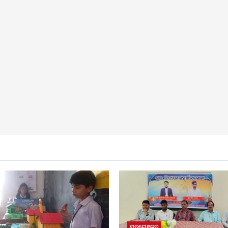
ମନରୋଞ୍ଜନ