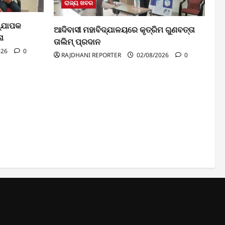
ରାଜ୍ୟ ଖବର
ଧ୍ଯାପକ
ଆଦିବାସୀ ମହାବିଦ୍ଯାଳୟରେ କୃତ୍ରିମ ଗୁଣବତ୍ତା
ନା
ତାଲିମ୍ ପ୍ରଦାନ
026
0
RAJDHANI REPORTER
02/08/2026
0