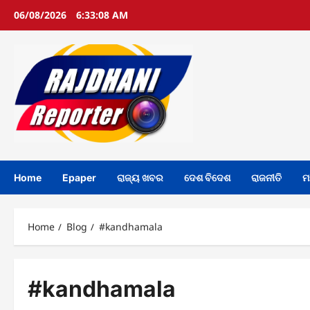
Skip
06/08/2026
6:33:09 AM
to
content
Home
Epaper
ରାଜ୍ୟ ଖବର
ଦେଶ ବିଦେଶ
ରାଜନୀତି
ମ
Home
Blog
#kandhamala
#kandhamala