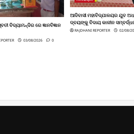
ଆଦିବାସୀ ମହାବିଦ୍ଯାଳୟର ଯୁବ ଅ
ଦ୍ବୟଙ୍କୁ ବିଦାୟ କାଳୀନ ସମ୍ବର୍ଦ୍ଧ
ବତୀ ବିଦ୍ୟାମନ୍ଦିର ରେ ଜ୍ଞାନବିଜ୍ଞାନ
RAJDHANI REPORTER
02/08/2
EPORTER
03/08/2026
0