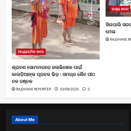
ରାଜ୍ୟ ଖବର
ସିନାପାଲି ସରସ୍
ମେଳା
RAJDHANI R
ଆଧ୍ୟାତ୍ମିକ ଖବର
ଶ୍ରାବଣ ସୋମବାରରେ ଜଳାଭିଷେକ ପାଇଁ
କାଉଡ଼ିଆଙ୍କ ପ୍ରବଳ ଭିଡ଼ : ସମଗ୍ର ଶୈବ ପୀଠ
ଚଳ ଚଞ୍ଚଳ
RAJDHANI REPORTER
03/08/2026
0
About Me