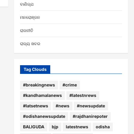
ବାଣିଜ୍ଯ
ମନରୋଞ୍ଜନ
ରାଜନୀତି
ରାଜ୍ୟ ଖବର
Tag Clouds
#breakingnews
#crime
#kandhamalanews
#latestnrews
#latsetnews
#news
#newsupdate
#odishanewsupdate
#rajdhanirepoter
BALIGUDA
bjp
latestnews
odisha