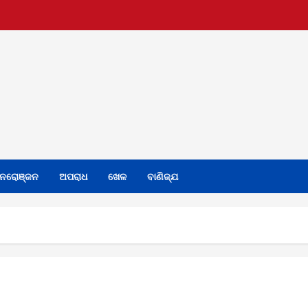
ନରୋଞ୍ଜନ
ଅପରାଧ
ଖେଳ
ବାଣିଜ୍ଯ