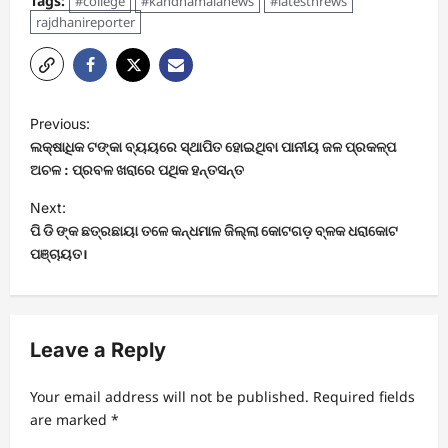
Tags:
#college
#kandhamalanews
#latestnrews
rajdhanireporter
P
Previous:
o
ଲକ୍ଷାଧିକ ଟଙ୍କା ବ୍ୟୟରେ ସ୍ଥାପିତ ହୋଇଥିବା ପାନୀୟ ଜଳ ପ୍ରକଳ୍ପ
s
ଅଚଳ : ପ୍ରବଳ ଖରାରେ ପଥିକ ହନ୍ତସନ୍ତ
t
Next:
ପି ଡି ଙ୍କ ଛତ୍ରଛାୟା ତଳେ କନ୍ଧମାଳ ଜିଲ୍ଲା କୋଟଗଡ଼ ବ୍ଳକ ଧରାକୋଟ
n
ପଞ୍ଚାୟତ।
a
v
i
Leave a Reply
g
a
Your email address will not be published.
Required fields
t
are marked
*