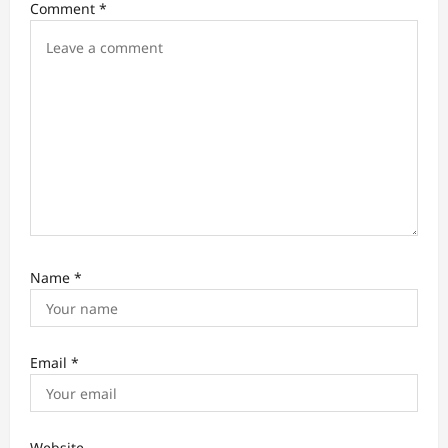
i
Comment
*
o
n
Name
*
Email
*
Website