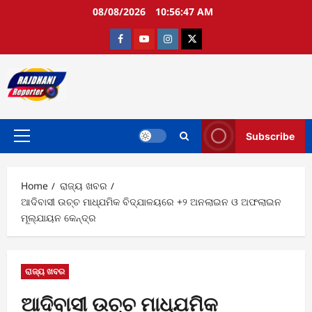
Skip
08/08/2026
10:56:48 AM
to
content
Facebook
Youtube
Instagram
twitter
Subscribe
Primary
Menu
Home
ରାଜ୍ୟ ଖବର
ଆଦିବାସୀ ଉଚ୍ଚ ମାଧ୍ଯମିକ ବିଦ୍ଯାଳୟରେ +୨ ଅନଲାଇନ ଓ ଅଫଲାଇନ
ମୂଲ୍ଯାୟନ କେନ୍ଦ୍ର
ରାଜ୍ୟ ଖବର
ଆଦିବାସୀ ଉଚ୍ଚ ମାଧ୍ଯମିକ