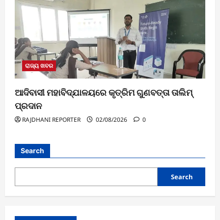
ରାଜ୍ୟ ଖବର
ଆଦିବାସୀ ମହାବିଦ୍ଯାଳୟରେ କୃତ୍ରିମ ଗୁଣବତ୍ତା ତାଲିମ୍
ପ୍ରଦାନ
RAJDHANI REPORTER
02/08/2026
0
Search
Search