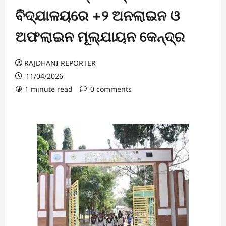
ବିଦ୍ଯାଳୟରେ +୨ ଅନଲାଇନ ଓ
ଅଫଲାଇନ ମୂଲ୍ଯାୟନ କେନ୍ଦ୍ର
RAJDHANI REPORTER
11/04/2026
1 minute read
0 comments