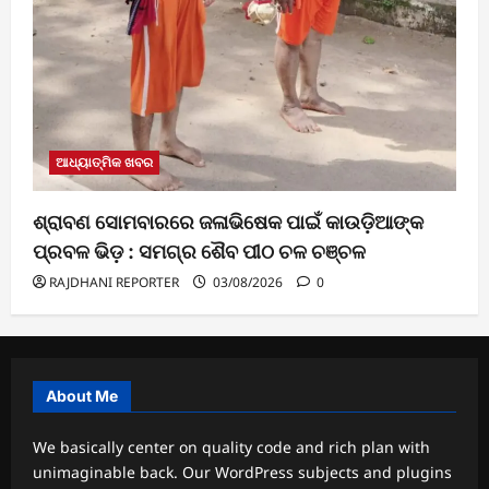
ଆଧ୍ୟାତ୍ମିକ ଖବର
ଶ୍ରାବଣ ସୋମବାରରେ ଜଳାଭିଷେକ ପାଇଁ କାଉଡ଼ିଆଙ୍କ
ପ୍ରବଳ ଭିଡ଼ : ସମଗ୍ର ଶୈବ ପୀଠ ଚଳ ଚଞ୍ଚଳ
RAJDHANI REPORTER
03/08/2026
0
About Me
We basically center on quality code and rich plan with
unimaginable back. Our WordPress subjects and plugins