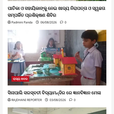
ପାଚିକା ଓ ସହାୟିକାଙ୍କୁ ନେଇ ଖାଦ୍ୟ ନିରାପତ୍ତା ଓ ସ୍ୱଛତା
ସମ୍ପର୍କିତ ପ୍ରଶିକ୍ଷଣ ଶିବିର
Padmini Panda
06/08/2026
0
ରାଜ୍ୟ ଖବର
ସିନାପାଲି ସରସ୍ବତୀ ବିଦ୍ୟାମନ୍ଦିର ରେ ଜ୍ଞାନବିଜ୍ଞାନ ମେଳା
RAJDHANI REPORTER
03/08/2026
0