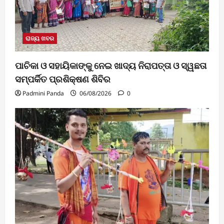
ରାଜ୍ୟ ଖବର
ପାଚିକା ଓ ସହାୟିକାଙ୍କୁ ନେଇ ଖାଦ୍ୟ ନିରାପତ୍ତା ଓ ସ୍ୱଛତା
ସମ୍ପର୍କିତ ପ୍ରଶିକ୍ଷଣ ଶିବିର
Padmini Panda
06/08/2026
0