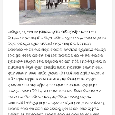
ବାଲିଗୁଡା, ତା, ୧୧/୦୪:
(ସଞ୍ଜୟ କୁମାର ପାଣିଗ୍ରାହୀ)
: ପ୍ରଥମ ଥର
ନିମନ୍ତେ ଉଚ୍ଚ ମାଧ୍ଯମିକ ଶିକ୍ଷା ପରିଷଦ ଦ୍ୱାରା ଚୟନ ହୋଇ କନ୍ଧମାଳ
ଜିଲ୍ଲା ବାଲିଗୁଡା ସ୍ଥିତ ଆଦିବାସୀ ଉଚ୍ଚ ମାଧ୍ଯମିକ ବିଦ୍ଯାଳୟ
ପରିସରରେ +୨ ବିଜ୍ଞାନ,ବାଣିଜ୍ଯ ବିଭାଗର ଅନଲାଇନ ମୂଲ୍ଯାୟନ କେନ୍ଦ୍ର
ହୋଇଥିବା ବେଳେ ଗତ ତିନି ବର୍ଷ ହେବ ଅଫଲାଇନ ରେ +୨ କଳା ବିଭାଗର
ମୂଲ୍ୟାୟନ କେନ୍ଦ୍ର ବେଶ୍ ଦକ୍ଷତାର ସହ ଜାରି ରହିଛି l ମହାବିଦ୍ୟାଳୟ ର
ଅଧ୍ଯକ୍ଷ ଡ.ବିଭୁତି ଭୁଷଣ ଆଚାର୍ଯ୍ଯ ଉଭୟ ମୂଲ୍ଯାୟନ କେନ୍ଦ୍ର ଜୋନ୍
ସୁପରଭାଇଜର ଭାବେ କାର୍ଯ୍ଯ ତୁଲାଉଛନ୍ତି l ଆଦିବାସୀ ଅଧୁଷିତ କନ୍ଧମାଳ
ଭଳି ପାୱାର ଟାୱାର ଉପରେ ଭରସା ନ ଥିବା ଜିଲ୍ଲା ସଦର ମହକୁମା
ଫୁଲବାଣୀ ପରେ ଏହା ଦ୍ୱିତୀୟ ଅନ ଲାଇନ ଅଫଲାଇନ ମୂଲ୍ୟାୟନ
କେନ୍ଦ୍ର ହୋଇପାରିଛି l ରାଜ୍ଯ ସରକାରଙ୍କ ଗଣ ଶିକ୍ଷା ବିଭାଗର ଏହା
ଏକ ସମୟୋଚିତ ଅଭିନବ ପ୍ରୟାସକୁ ବିଭିନ୍ନ ମହଲରୁ ସାଧୁବାଦ
ଜଣାଯାଇଛି l ଏହି ମୂଲ୍ୟାୟନ ର ପ୍ରଥମ ପର୍ଯ୍ଯାୟ ଅପ୍ରେଲ ୨ତାରିଖ ରୁ
ଆରମ୍ଭ ହୋଇ ୧୩ ତାରିଖ ରେ ସରିବାକୁ ଥିବା ବେଳେ ଏହାର ଦ୍ୱିତୀୟ
ପର୍ଯ୍ଯାୟ ୧୫ ଅପ୍ରେଲରେ ଆରମ୍ଭ ହୋଇ ୨୫ ତାରିଖରେ ଶେଷ ହେବ