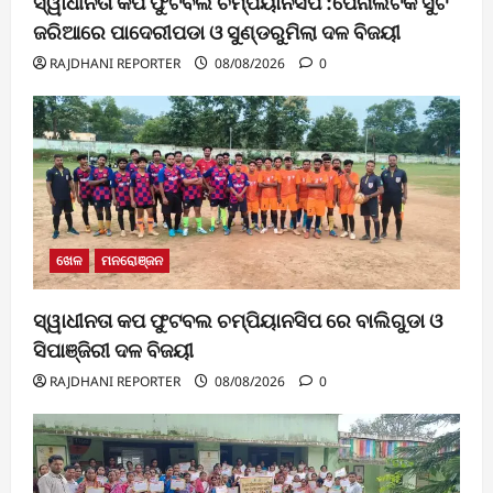
ସ୍ୱାଧୀନତା କପ ଫୁଟବଲ ଚମ୍ପିୟାନସିପ :ପେନାଲଟିକ ସୁଟ
ଜରିଆରେ ପାଦେରୀପଡା ଓ ସୁଣ୍ଡରୁମିଲା ଦଳ ବିଜୟୀ
RAJDHANI REPORTER
08/08/2026
0
ଖେଳ
ମନରୋଞ୍ଜନ
ସ୍ୱାଧୀନତା କପ ଫୁଟବଲ ଚମ୍ପିୟାନସିପ ରେ ବାଲିଗୁଡା ଓ
ସିପାଞ୍ଜିରୀ ଦଳ ବିଜୟୀ
RAJDHANI REPORTER
08/08/2026
0