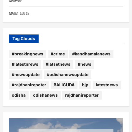
ରାଜନୀତି
ରାଜ୍ୟ ଖବର
Tag Clouds
#breakingnews
#crime
#kandhamalanews
#latestnrews
#latsetnews
#news
#newsupdate
#odishanewsupdate
#rajdhanirepoter
BALIGUDA
bjp
latestnews
odisha
odishanews
rajdhanireporter