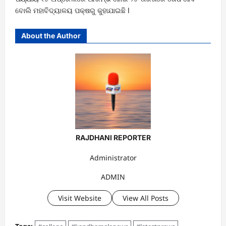
ବୋଲି ମହାବିଦ୍ୟାଳୟ ପକ୍ଷରୁ କୁହାଯାଇଛି l
About the Author
RAJDHANI REPORTER
Administrator
ADMIN
Visit Website
View All Posts