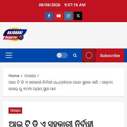
Skip
08/08/2026
9:57:17 AM
to
content
Facebook
Youtube
Instagram
twitter
Subscribe
Primary
Menu
Home
ଅପରାଧ
ଆଇ ଟି ଡି ଏ ସହକାରୀ ନିର୍ବାହୀ ଯନ୍ତ୍ରୀଙ୍କ ଘରେ ସୁନାର ଖଣି : ପଞ୍ଚମ
ଲକର୍ ରୁ ୭୦୩ ଗ୍ରାମ୍ ସୁନା ଠାବ
ଅପରାଧ
ଆଇ ଟି ଡି ଏ ସହକାରୀ ନିର୍ବାହୀ