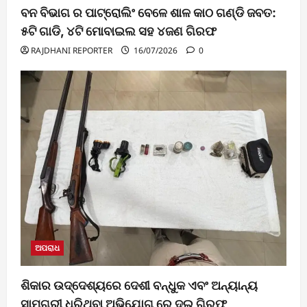
ବନ ବିଭାଗ ର ପାଟ୍ରୋଲିଂ ବେଳେ ଶାଳ କାଠ ଗଣ୍ଡି ଜବତ:
୫ଟି ଗାଡି, ୪ଟି ମୋବାଇଲ ସହ ୪ଜଣ ଗିରଫ
RAJDHANI REPORTER
16/07/2026
0
ଅପରାଧ
ଶିକାର ଉଦ୍ଦେଶ୍ୟରେ ଦେଶୀ ବନ୍ଧୁକ ଏବଂ ଅନ୍ୟାନ୍ୟ
ସାମଗ୍ରୀ ଧରିଥିବା ଅଭିଯୋଗ ରେ ଦୁଇ ଗିରଫ