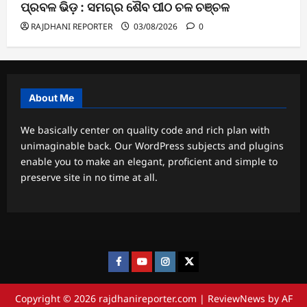
ପ୍ରବଳ ଭିଡ଼ : ସମଗ୍ର ଶୈବ ପୀଠ ଚଳ ଚଞ୍ଚଳ
RAJDHANI REPORTER
03/08/2026
0
About Me
We basically center on quality code and rich plan with
unimaginable back. Our WordPress subjects and plugins
enable you to make an elegant, proficient and simple to
preserve site in no time at all.
Facebook
Youtube
Instagram
twitter
Copyright © 2026 rajdhanireporter.com
|
ReviewNews
by AF