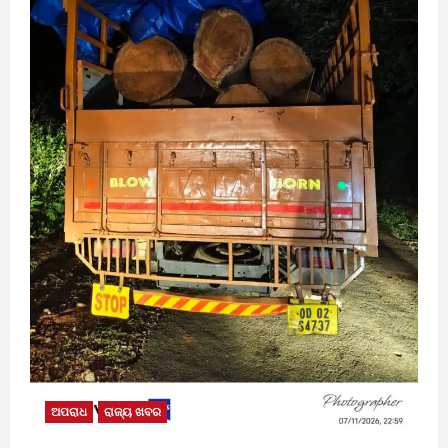
ଅପରାଧ
ରାଜ୍ୟ ଖବର