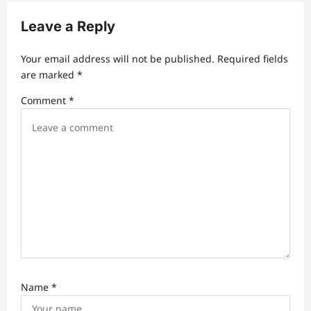
i
Leave a Reply
g
a
Your email address will not be published.
Required fields
t
are marked
*
i
Comment
*
o
n
Name
*