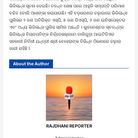
ଭିଜିଲାନ୍ସ ସୂଚନା ଦେଇଛି। ତଦନ୍ତ ଶେଷ ପରେ ଆହୁରି ସମ୍ପତ୍ତି ପରିମାଣ
ବଢିବ ବୋଲି ଆଶଙ୍କା କରାଯାଉଛି। ଏହି ବଡ଼ଧରଣର ଚଢ଼ାଉରେ ଭିଜିଲାନ୍‌ସ
ପୁଲିସର ୨ ଜଣ ଅତିରିକ୍ତ ଏସ୍‌ପି, ୫ ଜଣ ଡିଏସ୍‌ପି, ୬ ଜଣ ଇନିସପେକ୍ଟର
ଏବଂ ଅନ୍ୟ ଭିଜିଲାନ୍‌ସ ପୁଲିସ ସାମିଲ ଅଛନ୍ତି । ଭୁବନେଶ୍ବର ସ୍ବତନ୍ତ୍ର
ଭିଜିଲାନ୍‌ସ ବିଚାରପତିଙ୍କ ନିର୍ଦ୍ଦେଶକ୍ରମେ ବାଲିଗୁଡ଼ା ଆଇଟିଡିଏର
ସହକାରୀ ନିର୍ବାହୀ ଯନ୍ତ୍ରୀ ଶ୍ରୀ ବେହେରାଙ୍କ ବିଭିନ୍ନ ଠିକଣାରେ ଚଢ଼ାଉ
ଜାରୀ ରହିଛି l
About the Author
RAJDHANI REPORTER