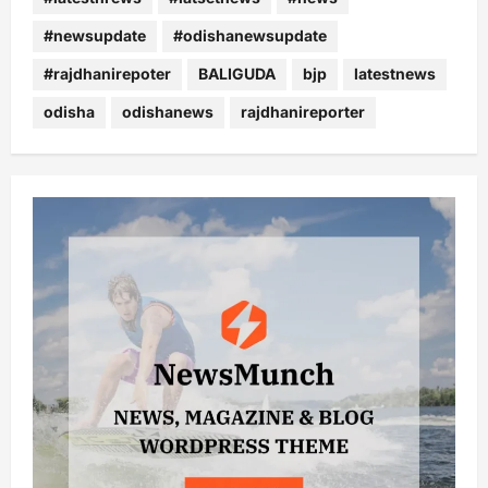
#newsupdate
#odishanewsupdate
#rajdhanirepoter
BALIGUDA
bjp
latestnews
odisha
odishanews
rajdhanireporter