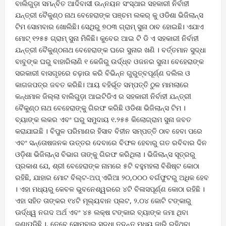
ବାଲିଗୁଡ଼ା ସମନ୍ବିତ ଆଦିବାସୀ ଉନ୍ନୟନ ସଂସ୍ଥାର ସହକାରୀ ନିର୍ବାହୀ
ଯନ୍ତ୍ରୀ ବୈକୁଣ୍ଠ ନାଥ ବେହେରାଙ୍କ ପଞ୍ଚମ ଲକର୍ କୁ ଓଡିଶା ଭିଜିଲାନ୍ସ
ଟିମ ସୋମବାର ଖୋଲିଛି। ସେଥିରୁ ୭୦୩ ଗ୍ରାମ୍ ସୁନା ଠାବ ହୋଇଛି। ଏଯାଏ
ମୋଟ୍ ୧୨୫୫ ଗ୍ରାମ୍ ସୁନା ମିଳିଛି। କୁବେର ଆଇ ଟି ଡି ଏ ସହକାରୀ ନିର୍ବାହୀ
ଯନ୍ତ୍ରୀ ବୈକୁଣ୍ଠନାଥ ବେହେରାଙ୍କ ଘରେ ସୁନାର ଖଣି । ବର୍ତ୍ତମାନ ସୁଦ୍ଧା
ବାବୁଙ୍କ ଘରୁ ବାହାରିଲାଣି ୧ କେଜିରୁ ଉର୍ଦ୍ଧ୍ବ ଓଜନର ସୁନା। ବେହେରାଙ୍କ
ସରକାରୀ ବାସଗୃହରେ ଚଢ଼ାଉ କରି ବିଭିନ୍ନ ଗୁରୁତ୍ବପୂର୍ଣ୍ଣ ଦଲିଲ ଓ
କାଗଜପତ୍ର ଜବତ କରିଛି। ଆୟ ବହିର୍ଭୂତ ସମ୍ପତ୍ତି ଠୁଳ ମାମଲାରେ
କନ୍ଧମାଳ ଜିଲ୍ଲା ବାଲିଗୁଡ଼ା ଆଇଟିଡିଏ ର ସହକାରୀ ନିର୍ବାହୀ ଯନ୍ତ୍ରୀ
ବୈକୁଣ୍ଠ ନାଥ ବେହେରାଙ୍କୁ ଗିରଫ କରିଛି ଓଡିଶା ଭିଜିଲାନ୍ସ ଟିମ ।
ବ୍ୟାଙ୍କ ଲକର ଏବଂ ଘରୁ ସମୁଦାୟ ୧.୨୫୫ କିଲୋଗ୍ରାମ ସୁନା ଜବତ
କରାଯାଇଛି । ବିପୁଳ ପରିମାଣର ହିସାବ ବିହୀନ ସମ୍ପତ୍ତି ଠାବ ହେବା ପରେ
ଏବଂ ସନ୍ତୋଷଜନକ ଉତ୍ତର ଦେବାରେ ବିଫଳ ହେବାରୁ ଗତ ରବିବାର ଦିନ
ଓଡ଼ିଶା ଭିଜିଲାନ୍ସ ବିଭାଗ ତାଙ୍କୁ ଗିରଫ କରିଥିଲା । ଭିଜିଲାନ୍ସ ସୂତ୍ରରୁ
ପ୍ରକାଶ ଯେ, ଶ୍ରୀ ବେହେରାଙ୍କ ନାମରେ ୫ଟି ବହୁମହଲା ବିଶିଷ୍ଟ କୋଠା
ରହିଛି, ଯାହାର ମୋଟ ବିଲ୍ଟ-ଅପ୍ ଏରିଆ ୨୦,୦୦୦ ବର୍ଗଫୁଟରୁ ଅଧିକ ହେବ
। ଏହା ମଧ୍ୟରୁ କେବଳ ଭୁବନେଶ୍ୱରରେ ୪ଟି ବିଳାସପୂର୍ଣ୍ଣ କୋଠା ରହିଛି ।
ଏହା ସହିତ ତାଙ୍କର ୧୪ଟି ମୂଲ୍ୟବାନ ପ୍ଲଟ, ୨.୦୪ କୋଟି ଟଙ୍କାରୁ
ଊର୍ଦ୍ଧ୍ୱ ନଗଦ ଅର୍ଥ ଏବଂ ୪୫ ଲକ୍ଷ ଟଙ୍କାର ବ୍ୟାଙ୍କ ଜମା ଥିବା
ଜଣାପଡ଼ିଛି ।. ତେବେ ସୋମବାର ସୁଦ୍ଧା ତଦନ୍ତ ମଧ୍ୟ ଜାରି ରହିଥିବା