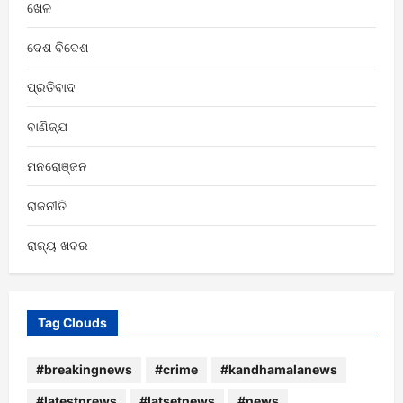
ଖେଳ
ଦେଶ ବିଦେଶ
ପ୍ରତିବାଦ
ବାଣିଜ୍ଯ
ମନରୋଞ୍ଜନ
ରାଜନୀତି
ରାଜ୍ୟ ଖବର
Tag Clouds
#breakingnews
#crime
#kandhamalanews
#latestnrews
#latsetnews
#news