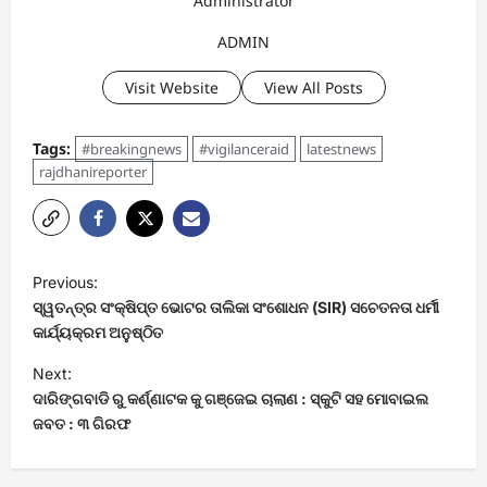
Administrator
ADMIN
Visit Website
View All Posts
Tags:
#breakingnews
#vigilanceraid
latestnews
rajdhanireporter
P
Previous:
o
ସ୍ୱତନ୍ତ୍ର ସଂକ୍ଷିପ୍ତ ଭୋଟର ତାଲିକା ସଂଶୋଧନ (SIR) ସଚେତନତା ଧର୍ମୀ
s
କାର୍ଯ୍ୟକ୍ରମ ଅନୁଷ୍ଠିତ
t
Next:
ଦାରିଙ୍ଗବାଡି ରୁ କର୍ଣ୍ଣାଟକ କୁ ଗଞ୍ଜେଇ ଚାଲାଣ : ସ୍କୁଟି ସହ ମୋବାଇଲ
n
ଜବତ : ୩ ଗିରଫ
a
v