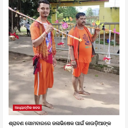
ଆଧ୍ୟାତ୍ମିକ ଖବର
ଶ୍ରାବଣ ସୋମବାରରେ ଜଳାଭିଷେକ ପାଇଁ କାଉଡ଼ିଆଙ୍କ