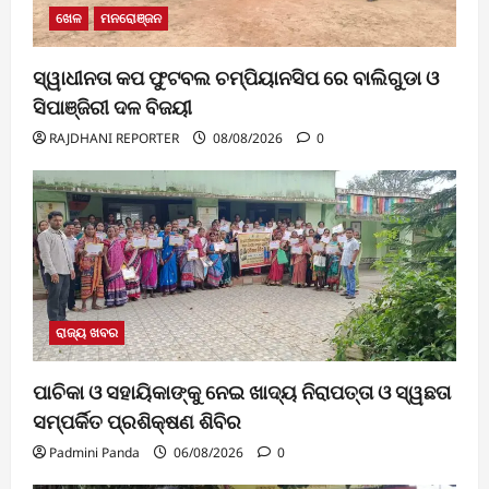
ଖେଳ
ମନରୋଞ୍ଜନ
ସ୍ୱାଧୀନତା କପ ଫୁଟବଲ ଚମ୍ପିୟାନସିପ ରେ ବାଲିଗୁଡା ଓ
ସିପାଞ୍ଜିରୀ ଦଳ ବିଜୟୀ
RAJDHANI REPORTER
08/08/2026
0
ରାଜ୍ୟ ଖବର
ପାଚିକା ଓ ସହାୟିକାଙ୍କୁ ନେଇ ଖାଦ୍ୟ ନିରାପତ୍ତା ଓ ସ୍ୱଛତା
ସମ୍ପର୍କିତ ପ୍ରଶିକ୍ଷଣ ଶିବିର
Padmini Panda
06/08/2026
0