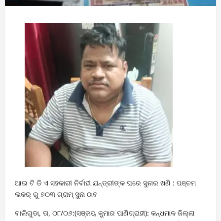
ଆଇ ଟି ଡି ଏ ସହକାରୀ ନିର୍ବାହୀ ଯନ୍ତ୍ରୀଙ୍କ ଘରେ ସୁନାର ଖଣି : ପଞ୍ଚମ
ଲକର୍ ରୁ ୭୦୩ ଗ୍ରାମ୍ ସୁନା ଠାବ
ବାଲିଗୁଡା, ତା, ୦୮/୦୬:(ସଞ୍ଜୟ କୁମାର ପାଣିଗ୍ରାହୀ): କନ୍ଧମାଳ ଜିଲ୍ଲା