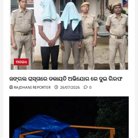
ଅପରାଧ
ଜଙ୍ଗଲ ରାସ୍ତାରେ ଡକାୟତି ଅଭିଯୋଗ ରେ ଦୁଇ ଗିରଫ
RAJDHANI REPORTER
26/07/2026
0