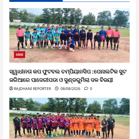
ଖେଳ
ସ୍ୱାଧୀନତା କପ ଫୁଟବଲ ଚମ୍ପିୟାନସିପ :ପେନାଲଟିକ ସୁଟ
ଜରିଆରେ ପାଦେରୀପଡା ଓ ସୁଣ୍ଡରୁମିଲା ଦଳ ବିଜୟୀ
RAJDHANI REPORTER
08/08/2026
0