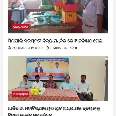
ରାଜ୍ୟ ଖବର
ସିନାପାଲି ସରସ୍ବତୀ ବିଦ୍ୟାମନ୍ଦିର ରେ ଜ୍ଞାନବିଜ୍ଞାନ ମେଳା
RAJDHANI REPORTER
03/08/2026
0
ମନରୋଞ୍ଜନ
ଆଦିବାସୀ ମହାବିଦ୍ଯାଳୟର ଯୁବ ଅଧ୍ଯାପକ ଦ୍ବୟଙ୍କୁ
ବିଦାୟ କାଳୀନ ସମ୍ବର୍ଦ୍ଧନା