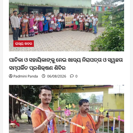
ରାଜ୍ୟ ଖବର
ପାଚିକା ଓ ସହାୟିକାଙ୍କୁ ନେଇ ଖାଦ୍ୟ ନିରାପତ୍ତା ଓ ସ୍ୱଛତା
ସମ୍ପର୍କିତ ପ୍ରଶିକ୍ଷଣ ଶିବିର
Padmini Panda
06/08/2026
0