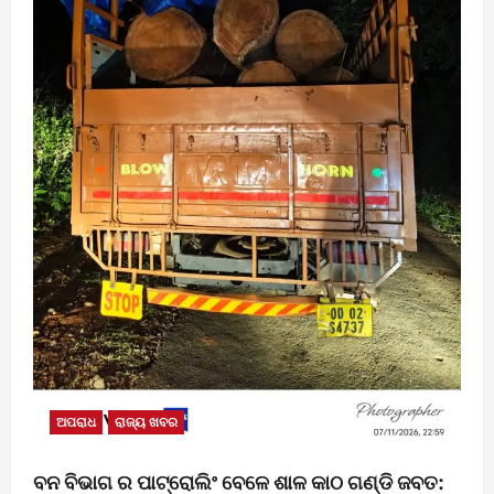
ଅପରାଧ
ରାଜ୍ୟ ଖବର
ବନ ବିଭାଗ ର ପାଟ୍ରୋଲିଂ ବେଳେ ଶାଳ କାଠ ଗଣ୍ଡି ଜବତ: