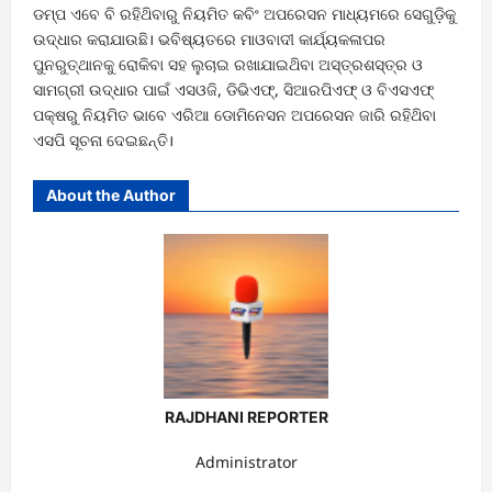
ଡମ୍ପ ଏବେ ବି ରହିଥ‌ିବାରୁ ନିୟମିତ କବିଂ ଅପରେସନ ମାଧ୍ୟମରେ ସେଗୁଡ଼ିକୁ
ଉଦ୍ଧାର କରାଯାଉଛି। ଭବିଷ୍ୟତରେ ମାଓବାଦୀ କାର୍ଯ୍ୟକଳାପର
ପୁନରୁତ୍ଥାନକୁ ରୋକିବା ସହ ଲୁଚାଇ ରଖାଯାଇଥ‌ିବା ଅସ୍ତ୍ରଶସ୍ତ୍ର ଓ
ସାମଗ୍ରୀ ଉଦ୍ଧାର ପାଇଁ ଏସଓଜି, ଡିଭିଏଫ୍, ସିଆରପିଏଫ୍ ଓ ବିଏସଏଫ୍
ପକ୍ଷରୁ ନିୟମିତ ଭାବେ ଏରିଆ ଡୋମିନେସନ ଅପରେସନ ଜାରି ରହିଥ‌ିବା
ଏସପି ସୂଚନା ଦେଇଛନ୍ତି।
About the Author
RAJDHANI REPORTER
Administrator