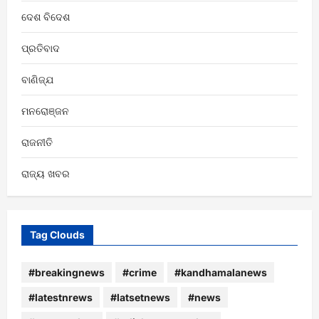
ଦେଶ ବିଦେଶ
ପ୍ରତିବାଦ
ବାଣିଜ୍ଯ
ମନରୋଞ୍ଜନ
ରାଜନୀତି
ରାଜ୍ୟ ଖବର
Tag Clouds
#breakingnews
#crime
#kandhamalanews
#latestnrews
#latsetnews
#news