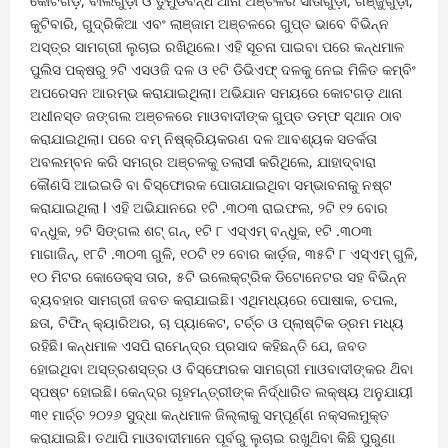
କୋଟଗଡ଼, ବାଲିଗୁଡ଼ା ଓ ତୁମୁଡିବନ୍ଧ ଥାନା ଅଞ୍ଚଳର ସୀତାଗୁଡ଼ା, ଗଞ୍ଜୁଗୁଡ଼ା,
କୁଟିବାରି, ଗୁଦ୍ରିକିଆ ଏବଂ ଲାଞ୍ଜାମ ଅଞ୍ଚଳରେ ଗୁପ୍ତ ଭାବେ ବିଭିନ୍ନ
ଅସ୍ତ୍ର ସାମଗ୍ରୀ ଲୁଚାଇ ରଖିଥିଲେ। ଏହି ସୂଚନା ପାଇବା ପରେ କନ୍ଧମାଳ
ପୁଲିସ ପକ୍ଷରୁ ୨ଟି ଏସଓଜି ଦଳ ଓ ୧ଟି ଡିଭିଏଫ୍ ଦଳକୁ ନେଇ ମିଳିତ କମ୍ବିଂ
ଅପରେସନ ଆରମ୍ଭ କରାଯାଇଥିଲା। ଅଭିଯାନ ସମୟରେ କୋଟଗଡ଼ ଥାନା
ଅଧୀନସ୍ତ ଜଙ୍ଗଲ ଅଞ୍ଚଳରେ ମାଓବାଦୀଙ୍କ ଗୁପ୍ତ ଡମ୍ଫ ସ୍ଥାନ ଠାବ
କରାଯାଇଥିଲା। ପରେ ବମ୍ ନିଷ୍କ୍ରିୟକରଣ ଦଳ ଆବଶ୍ୟକ ସତର୍କତା
ଅବଲମ୍ବନ କରି ସମଗ୍ର ଅଞ୍ଚଳକୁ ତଲାସୀ କରିଥିଲେ, ଯାହାଦ୍ବାରା
କୌଣସି ଆଇଇଡି ବା ବିସ୍ଫୋରକ ପୋତାଯାଇଥିବା ସମ୍ଭାବନାକୁ ନଷ୍ଟ
କରାଯାଇଥିଲା l ଏହି ଅଭିଯାନରେ ୧ଟି .୩୦୩ ରାଇଫଲ, ୨ଟି ୧୨ ବୋର
ବନ୍ଧୁକ, ୨ଟି ସିଙ୍ଗଲ ଶଟ୍ ଗନ୍, ୧ଟି ୮ ଏସ୍ଏମ୍ ବନ୍ଧୁକ, ୧ଟି .୩୦୩
ମାଗାଜିନ୍, ୧୮ଟି .୩୦୩ ଗୁଳି, ୧୦ଟି ୧୨ ବୋର କାର୍ଡ଼ଜ, ୩୫ଟି ୮ ଏସ୍ଏମ୍ ଗୁଳି,
୧୦ ମିଟର କୋଡେକ୍ସ ତାର, ୫ଟି ଇଲେକ୍ଟ୍ରିକ ଡିଟୋନେଟର ସହ ବିଭିନ୍ନ
ବ୍ୟବହାର ସାମଗ୍ରୀ ଜବତ କରାଯାଇଛି। ଏଥିମଧ୍ୟରେ ପୋଷାକ, ଚପଲ,
ଛତା, ଟିଫିନ୍ କ୍ୟାରିଅର, ଚା ପ୍ୟାକେଟ, ଟର୍ଚ୍ଚ ଓ ପ୍ଲାଷ୍ଟିକ ଡ୍ରମ ମଧ୍ୟ
ରହିଛି। କନ୍ଧମାଳ ଏସପି ରାମେନ୍ଦ୍ର ପ୍ରସାଦ କହିଛନ୍ତି ଯେ, ଜବତ
ହୋଇଥିବା ଅସ୍ତ୍ରଶସ୍ତ୍ର ଓ ବିସ୍ଫୋରକ ସାମଗ୍ରୀ ମାଓବାଦୀଙ୍କର ଥ‌ିବା
ସ୍ପଷ୍ଟ ହୋଇଛି। କେନ୍ଦ୍ର ଗୃହମନ୍ତ୍ରୀଙ୍କ ନିର୍ଦ୍ଧାରିତ ଲକ୍ଷ୍ୟ ଅନୁଯାୟୀ
୩୧ ମାର୍ଚ୍ଚ ୨୦୨୬ ସୁଦ୍ଧା କନ୍ଧମାଳ ଜିଲ୍ଲାକୁ ସମ୍ପୂର୍ଣ୍ଣ ନକ୍ସଲମୁକ୍ତ
କରାଯାଇଛି। ତଥାପି ମାଓବାଦୀମାନେ ପୂର୍ବରୁ ଲୁଚାଇ ରଖୁଥ‌ିବା କିଛି ପୁରୁଣା