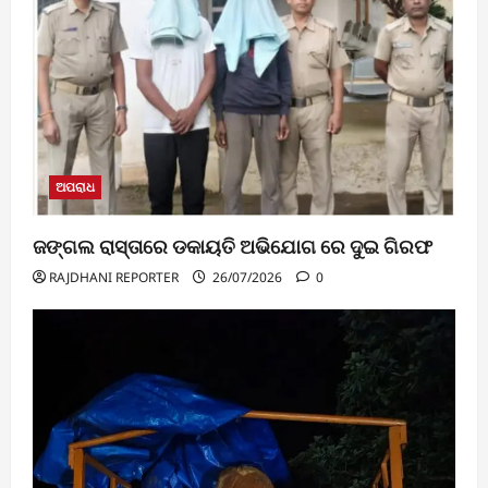
ଅପରାଧ
ଜଙ୍ଗଲ ରାସ୍ତାରେ ଡକାୟତି ଅଭିଯୋଗ ରେ ଦୁଇ ଗିରଫ
RAJDHANI REPORTER
26/07/2026
0