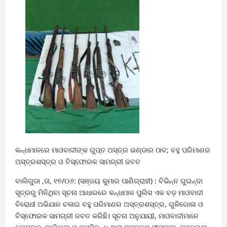
କନ୍ଧମାଳରେ ମାଓବାଦୀଙ୍କ ଗୁପ୍ତ ଅସ୍ତ୍ର ଭଣ୍ଡାର ଠାବ; ବହୁ ପରିମାଣର
ଅସ୍ତ୍ରଶସ୍ତ୍ର ଓ ବିସ୍ଫୋରକ ସାମଗ୍ରୀ ଜବତ
ବାଲିଗୁଡା ,ତା, ୧୭/୦୬: (ସଞ୍ଜୟ କୁମାର ପାଣିଗ୍ରାହୀ) : ବିଭିନ୍ନ ଗୁଇନ୍ଦା
ସୂତ୍ରରୁ ମିଳିଥିବା ସୂଚନା ଆଧାରରେ କନ୍ଧମାଳ ପୁଲିସ ଏକ ବଡ଼ ମାଓବାଦୀ
ବିରୋଧୀ ଅଭିଯାନ ଚଳାଇ ବହୁ ପରିମାଣର ଅସ୍ତ୍ରଶସ୍ତ୍ର, ଗୁଳିଗୋଳା ଓ
ବିସ୍ଫୋରକ ସାମଗ୍ରୀ ଜବତ କରିଛି। ସୂଚନା ଅନୁଯାୟୀ, ମାଓବାଦୀମାନେ