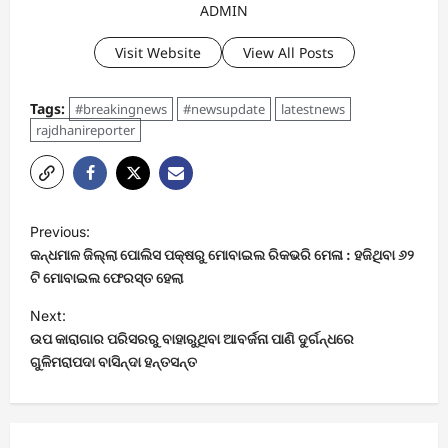
ADMIN
Visit Website
View All Posts
Tags:
#breakingnews
#newsupdate
latestnews
rajdhanireporter
P
Previous:
o
କନ୍ଧମାଳ ଜିଲ୍ଲା ପୋଲିସ ପକ୍ଷରୁ ମୋବାଇଲ ରିକଭରି ମେଳା : ହଜିଥିବା ୬୨
s
ଟି ମୋବାଇଲ ଫେରସ୍ତ ହେଲା
t
Next:
ଉପ କାରାଗାର ପରିସରରୁ ବାହାରୁଥିବା ଆବର୍ଜନା ପାଣି ଦୁର୍ଗନ୍ଧରେ
n
ଗୁଳିମରାପଦା ବାସିନ୍ଦା ହନ୍ତସନ୍ତ
a
v
i