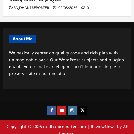
RAJDHANI REPORTER
02/08/2026
0
About Me
We basically center on quality code and rich plan with
unimaginable back. Our WordPress subjects and plugins
enable you to make an elegant, proficient and simple to
preserve site in no time at all.
Facebook
Youtube
Instagram
twitter
Copyright © 2026 rajdhanireporter.com
|
ReviewNews
by AF
themes.