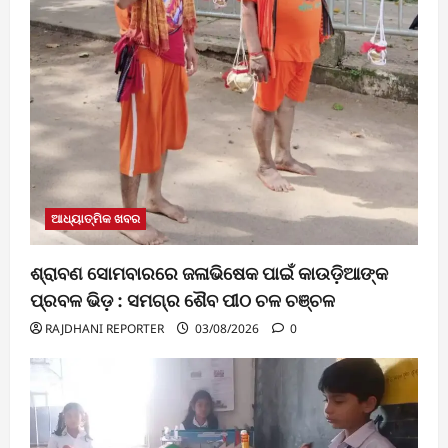
ଆଧ୍ୟାତ୍ମିକ ଖବର
ଶ୍ରାବଣ ସୋମବାରରେ ଜଳାଭିଷେକ ପାଇଁ କାଉଡ଼ିଆଙ୍କ
ପ୍ରବଳ ଭିଡ଼ : ସମଗ୍ର ଶୈବ ପୀଠ ଚଳ ଚଞ୍ଚଳ
RAJDHANI REPORTER
03/08/2026
0