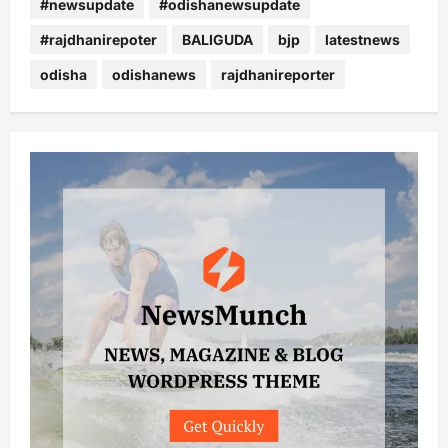
#newsupdate
#odishanewsupdate
#rajdhanirepoter
BALIGUDA
bjp
latestnews
odisha
odishanews
rajdhanireporter