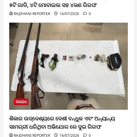
୫ଟି ଗାଡି, ୪ଟି ମୋବାଇଲ ସହ ୪ଜଣ ଗିରଫ
RAJDHANI REPORTER
16/07/2026
0
ଅପରାଧ
ଶିକାର ଉଦ୍ଦେଶ୍ୟରେ ଦେଶୀ ବନ୍ଧୁକ ଏବଂ ଅନ୍ୟାନ୍ୟ
ସାମଗ୍ରୀ ଧରିଥିବା ଅଭିଯୋଗ ରେ ଦୁଇ ଗିରଫ
RAJDHANI REPORTER
16/07/2026
0