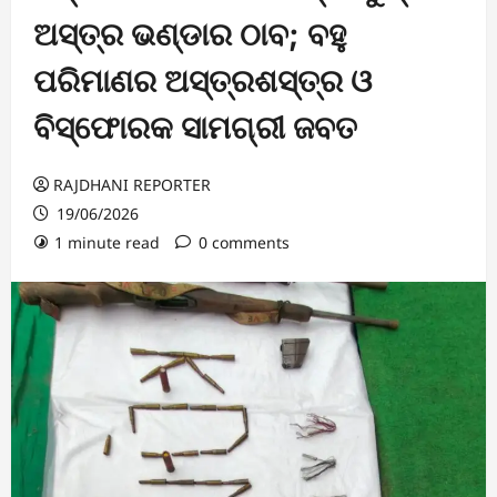
ଅସ୍ତ୍ର ଭଣ୍ଡାର ଠାବ; ବହୁ
ପରିମାଣର ଅସ୍ତ୍ରଶସ୍ତ୍ର ଓ
ବିସ୍ଫୋରକ ସାମଗ୍ରୀ ଜବତ
RAJDHANI REPORTER
19/06/2026
1 minute read
0 comments