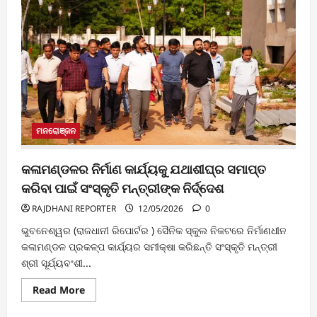
ମନରୋଞ୍ଜନ
କଳାମଣ୍ଡଳର ନିର୍ମାଣ କାର୍ଯ୍ୟକୁ ଯଥାଶୀଘ୍ର ସମାପ୍ତ
କରିବା ପାଇଁ ସଂସ୍କୃତି ମନ୍ତ୍ରୀଙ୍କ ନିର୍ଦ୍ଦେଶ
RAJDHANI REPORTER
12/05/2026
0
ଭୁବନେଶ୍ୱର (ରାଜଧାନୀ ରିପୋର୍ଟର ) ସୈନିକ ସ୍କୁଲ ନିକଟରେ ନିର୍ମାଣଧୀନ
କଳାମଣ୍ଡଳ ପ୍ରକଳ୍ପ କାର୍ଯ୍ୟର ସମୀକ୍ଷା କରିଛନ୍ତି ସଂସ୍କୃତି ମନ୍ତ୍ରୀ
ଶ୍ରୀ ସୂର୍ଯ୍ୟବଂଶୀ...
Read
Read More
more
about