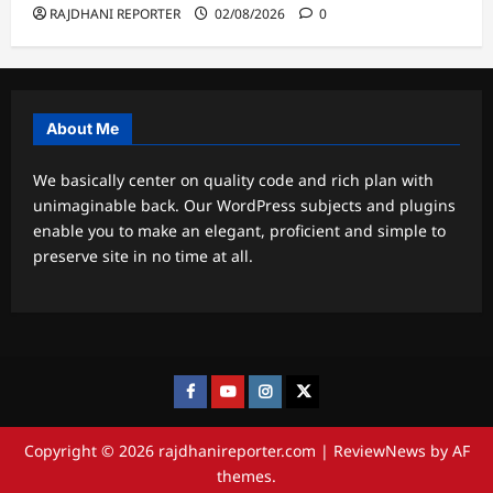
RAJDHANI REPORTER
02/08/2026
0
About Me
We basically center on quality code and rich plan with
unimaginable back. Our WordPress subjects and plugins
enable you to make an elegant, proficient and simple to
preserve site in no time at all.
Facebook
Youtube
Instagram
twitter
Copyright © 2026 rajdhanireporter.com
|
ReviewNews
by AF
themes.