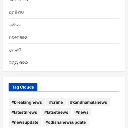
ପ୍ରତିବାଦ
ବାଣିଜ୍ଯ
ମନରୋଞ୍ଜନ
ରାଜନୀତି
ରାଜ୍ୟ ଖବର
Tag Clouds
#breakingnews
#crime
#kandhamalanews
#latestnrews
#latsetnews
#news
#newsupdate
#odishanewsupdate