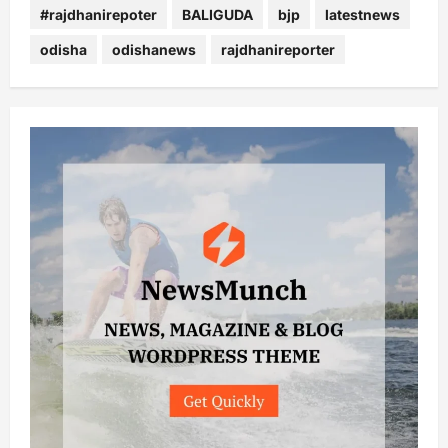
#rajdhanirepoter
BALIGUDA
bjp
latestnews
odisha
odishanews
rajdhanireporter