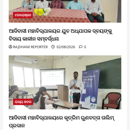
ମନରୋଞ୍ଜନ
ଆଦିବାସୀ ମହାବିଦ୍ଯାଳୟର ଯୁବ ଅଧ୍ଯାପକ ଦ୍ବୟଙ୍କୁ
ବିଦାୟ କାଳୀନ ସମ୍ବର୍ଦ୍ଧନା
RAJDHANI REPORTER
02/08/2026
0
ରାଜ୍ୟ ଖବର
ଆଦିବାସୀ ମହାବିଦ୍ଯାଳୟରେ କୃତ୍ରିମ ଗୁଣବତ୍ତା ତାଲିମ୍
ପ୍ରଦାନ