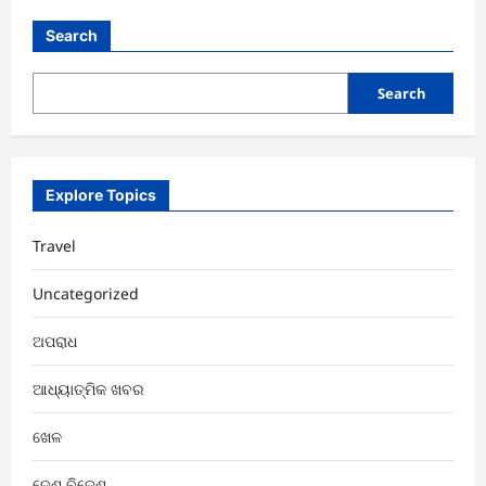
କଳାମଣ୍ଡଳର
ନିର୍ମାଣ
କାର୍ଯ୍ୟକୁ
Search
ଯଥାଶୀଘ୍ର
ସମାପ୍ତ
କରିବା
ପାଇଁ
Search
ସଂସ୍କୃତି
ମନ୍ତ୍ରୀଙ୍କ
ନିର୍ଦ୍ଦେଶ
Explore Topics
Travel
Uncategorized
ଅପରାଧ
ଆଧ୍ୟାତ୍ମିକ ଖବର
ଖେଳ
ଦେଶ ବିଦେଶ