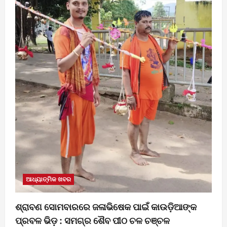
ଆଧ୍ୟାତ୍ମିକ ଖବର
ଶ୍ରାବଣ ସୋମବାରରେ ଜଳାଭିଷେକ ପାଇଁ କାଉଡ଼ିଆଙ୍କ
ପ୍ରବଳ ଭିଡ଼ : ସମଗ୍ର ଶୈବ ପୀଠ ଚଳ ଚଞ୍ଚଳ