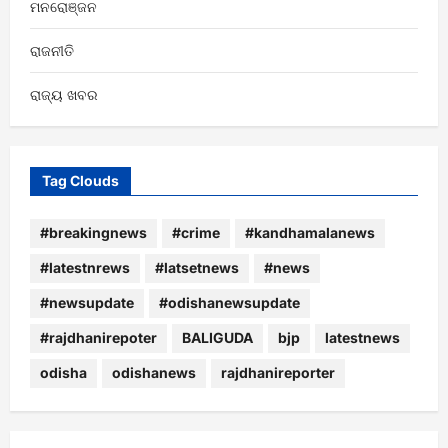
ମନରୋଞ୍ଜନ
ରାଜନୀତି
ରାଜ୍ୟ ଖବର
Tag Clouds
#breakingnews
#crime
#kandhamalanews
#latestnrews
#latsetnews
#news
#newsupdate
#odishanewsupdate
#rajdhanirepoter
BALIGUDA
bjp
latestnews
odisha
odishanews
rajdhanireporter