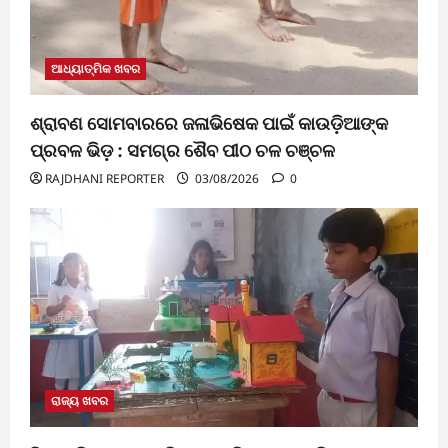
ଆଧ୍ୟାତ୍ମିକ ଖବର
ଶ୍ରାବଣ ସୋମବାରରେ ଜଳାଭିଷେକ ପାଇଁ କାଉଡ଼ିଆଙ୍କ
ପ୍ରବଳ ଭିଡ଼ : ସମଗ୍ର ଶୈବ ପୀଠ ଚଳ ଚଞ୍ଚଳ
RAJDHANI REPORTER
03/08/2026
0
ରାଜ୍ୟ ଖବର