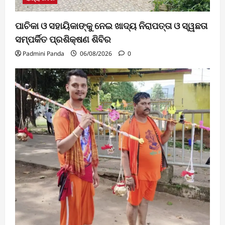
ପାଚିକା ଓ ସହାୟିକାଙ୍କୁ ନେଇ ଖାଦ୍ୟ ନିରାପତ୍ତା ଓ ସ୍ୱଛତା
ସମ୍ପର୍କିତ ପ୍ରଶିକ୍ଷଣ ଶିବିର
Padmini Panda
06/08/2026
0