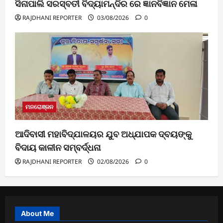
ସିନାପାଲି ସରସ୍ବତୀ ବିଦ୍ୟାମନ୍ଦିର ରେ ଜ୍ଞାନବିଜ୍ଞାନ ମେଳା
RAJDHANI REPORTER
03/08/2026
0
ମନରୋଞ୍ଜନ
ଆଦିବାସୀ ମହାବିଦ୍ଯାଳୟର ଯୁବ ଅଧ୍ଯାପକ ଦ୍ବୟଙ୍କୁ
ବିଦାୟ କାଳୀନ ସମ୍ବର୍ଦ୍ଧନା
RAJDHANI REPORTER
02/08/2026
0
About Me