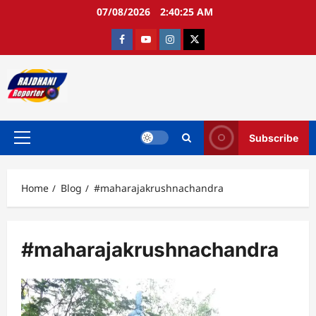
Skip
07/08/2026
2:40:26 AM
to
content
Facebook
Youtube
Instagram
twitter
Subscribe
Primary
Menu
Home
Blog
#maharajakrushnachandra
#maharajakrushnachandra