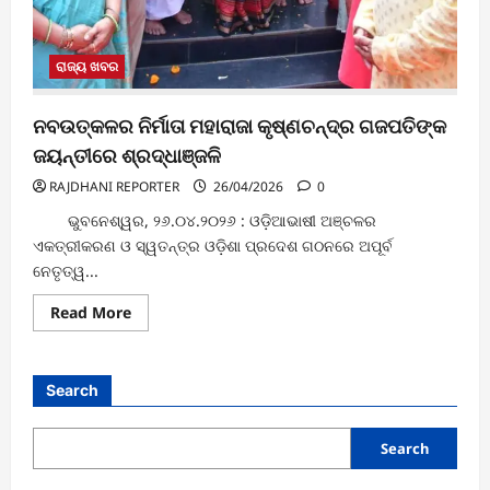
ରାଜ୍ୟ ଖବର
ନବଉତ୍କଳର ନିର୍ମାତା ମହାରାଜା କୃଷ୍ଣଚନ୍ଦ୍ର ଗଜପତିଙ୍କ
ଜୟନ୍ତୀରେ ଶ୍ରଦ୍ଧାଞ୍ଜଳି
RAJDHANI REPORTER
26/04/2026
0
ଭୁବନେଶ୍ୱର, ୨୬.୦୪.୨୦୨୬ : ଓଡ଼ିଆଭାଷୀ ଅଞ୍ଚଳର
ଏକତ୍ରୀକରଣ ଓ ସ୍ୱତନ୍ତ୍ର ଓଡ଼ିଶା ପ୍ରଦେଶ ଗଠନରେ ଅପୂର୍ବ
ନେତୃତ୍ୱ...
Read
Read More
more
about
ନବଉତ୍କଳର
ନିର୍ମାତା
ମହାରାଜା
Search
କୃଷ୍ଣଚନ୍ଦ୍ର
ଗଜପତିଙ୍କ
ଜୟନ୍ତୀରେ
ଶ୍ରଦ୍ଧାଞ୍ଜଳି
Search