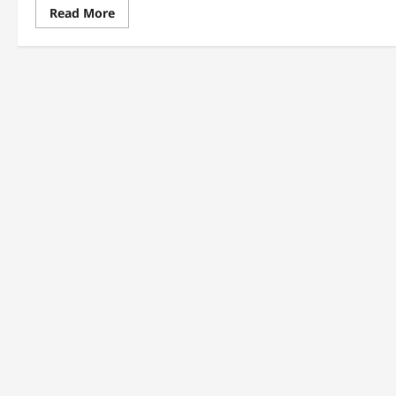
Read
Read More
more
about
ମୁଖ୍ୟ
ଶାସନ
ସଚିବଙ୍କ
ଅଧ୍ୟକ୍ଷତାରେ
ଭାରତୀୟ
ଜନଗଣନା-୨୦୨୭
ପ୍ରସ୍ତୁତି
ପରିପ୍ରେକ୍ଷୀରେ
ଜିଲ୍ଲାପାଳମାନଙ୍କ
ସହିତ
ଆଲୋଚନା