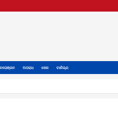
ନରୋଞ୍ଜନ
ଅପରାଧ
ଖେଳ
ବାଣିଜ୍ଯ