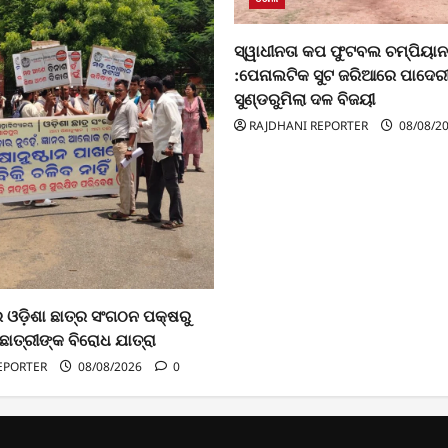
ସ୍ୱାଧୀନତା କପ ଫୁଟବଲ ଚମ୍ପିୟାନ
:ପେନାଲଟିକ ସୁଟ ଜରିଆରେ ପାଦେର
ସୁଣ୍ଡରୁମିଲା ଦଳ ବିଜୟୀ
RAJDHANI REPORTER
08/08/2
ଓଡ଼ିଶା ଛାତ୍ର ସଂଗଠନ ପକ୍ଷରୁ
ାତ୍ରୀଙ୍କ ବିରୋଧ ଯାତ୍ରା
EPORTER
08/08/2026
0