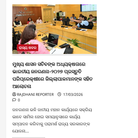
ରାଜ୍ୟ ଖବର
ମୁଖ୍ୟ ଶାସନ ସଚିବଙ୍କ ଅଧ୍ୟକ୍ଷତାରେ
ଭାରତୀୟ ଜନଗଣନା-୨୦୨୭ ପ୍ରସ୍ତୁତି
ପରିପ୍ରେକ୍ଷୀରେ ଜିଲ୍ଲାପାଳମାନଙ୍କ ସହିତ
ଆଲୋଚନା
RAJDHANI REPORTER
17/03/2026
0
ଜନଗଣନା ଭଳି ଜାତୀୟ ମହାନ କାର୍ଯ୍ୟରେ ସକ୍ରିୟ
ଭାବେ ସାମିଲ ହୋଇ ସମୟାନୁସାରେ କାର୍ଯ୍ୟ
ସମ୍ପାଦନ କରିବାକୁ ପରାମର୍ଶ ରାଜ୍ୟ ସରକାରଙ୍କ
ଯୋଜନା...