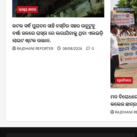
ରାଜ୍ୟ ଖବର
କଟକ ସର୍ଵ ପୁରାତନ ସାହି ବସ୍ତିର ସହର ଉବୁଟୁବୁ
ବର୍ଷା ଜଳରେ ରାସ୍ତା ରେ ଲଗାଯିବାକୁ ଥିବା ଏଲଇଡ଼ି
ଲାଇଟ ଷ୍ଟକ ଉଭାନ.
RAJDHANI REPORTER
08/08/2026
0
ପ୍ରତିବାଦ
ମଦ ବିରୋଧରେ 
କଲେଜ ଛାତ୍ରଛ
RAJDHANI R