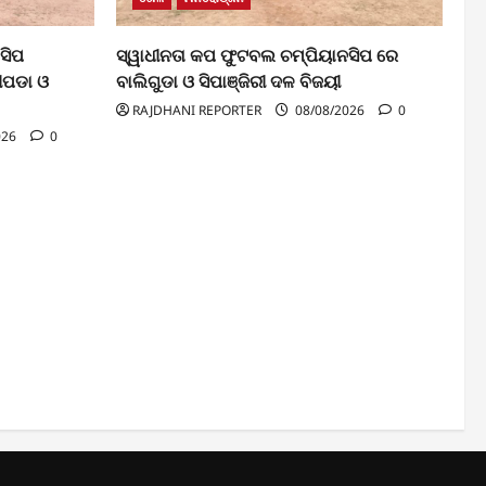
ସିପ
ସ୍ୱାଧୀନତା କପ ଫୁଟବଲ ଚମ୍ପିୟାନସିପ ରେ
ୀପଡା ଓ
ବାଲିଗୁଡା ଓ ସିପାଞ୍ଜିରୀ ଦଳ ବିଜୟୀ
RAJDHANI REPORTER
08/08/2026
0
026
0