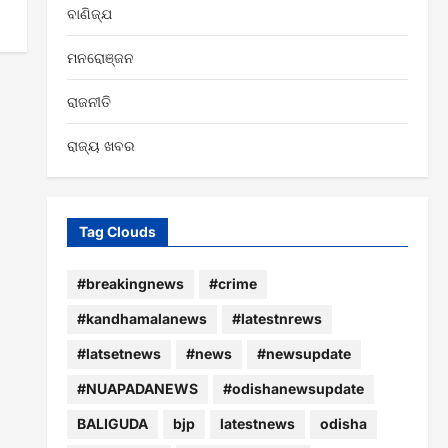
ବାଣିଜ୍ଯ
ମନରୋଞ୍ଜନ
ରାଜନୀତି
ରାଜ୍ୟ ଖବର
Tag Clouds
#breakingnews
#crime
#kandhamalanews
#latestnrews
#latsetnews
#news
#newsupdate
#NUAPADANEWS
#odishanewsupdate
BALIGUDA
bjp
latestnews
odisha