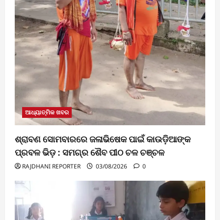
ଆଧ୍ୟାତ୍ମିକ ଖବର
ଶ୍ରାବଣ ସୋମବାରରେ ଜଳାଭିଷେକ ପାଇଁ କାଉଡ଼ିଆଙ୍କ
ପ୍ରବଳ ଭିଡ଼ : ସମଗ୍ର ଶୈବ ପୀଠ ଚଳ ଚଞ୍ଚଳ
RAJDHANI REPORTER
03/08/2026
0