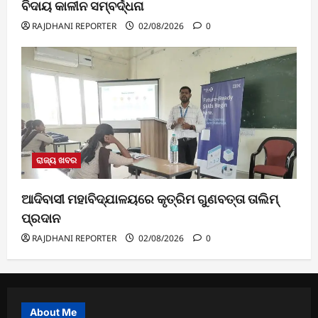
ବିଦାୟ କାଳୀନ ସମ୍ବର୍ଦ୍ଧନା
RAJDHANI REPORTER
02/08/2026
0
ରାଜ୍ୟ ଖବର
ଆଦିବାସୀ ମହାବିଦ୍ଯାଳୟରେ କୃତ୍ରିମ ଗୁଣବତ୍ତା ତାଲିମ୍
ପ୍ରଦାନ
RAJDHANI REPORTER
02/08/2026
0
About Me