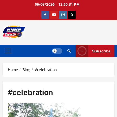
Skip
06/08/2026
12:50:31 PM
to
content
Facebook
Youtube
Instagram
twitter
Subscribe
Primary
Menu
Home
Blog
#celebration
#celebration