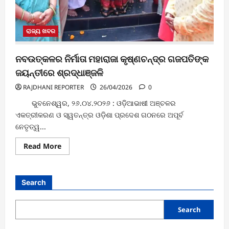
ରାଜ୍ୟ ଖବର
ନବଉତ୍କଳର ନିର୍ମାତା ମହାରାଜା କୃଷ୍ଣଚନ୍ଦ୍ର ଗଜପତିଙ୍କ
ଜୟନ୍ତୀରେ ଶ୍ରଦ୍ଧାଞ୍ଜଳି
RAJDHANI REPORTER
26/04/2026
0
ଭୁବନେଶ୍ୱର, ୨୬.୦୪.୨୦୨୬ : ଓଡ଼ିଆଭାଷୀ ଅଞ୍ଚଳର
ଏକତ୍ରୀକରଣ ଓ ସ୍ୱତନ୍ତ୍ର ଓଡ଼ିଶା ପ୍ରଦେଶ ଗଠନରେ ଅପୂର୍ବ
ନେତୃତ୍ୱ...
Read
Read More
more
about
ନବଉତ୍କଳର
ନିର୍ମାତା
ମହାରାଜା
Search
କୃଷ୍ଣଚନ୍ଦ୍ର
ଗଜପତିଙ୍କ
ଜୟନ୍ତୀରେ
ଶ୍ରଦ୍ଧାଞ୍ଜଳି
Search