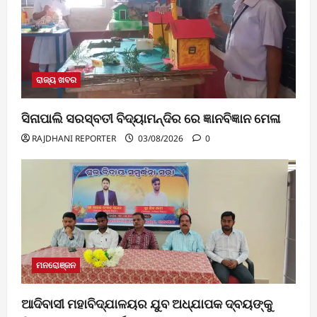
ରାଜ୍ୟ ଖବର
ସିନାପାଲି ସରସ୍ବତୀ ବିଦ୍ୟାମନ୍ଦିର ରେ ଜ୍ଞାନବିଜ୍ଞାନ ମେଳା
RAJDHANI REPORTER
03/08/2026
0
ମନରୋଞ୍ଜନ
ଆଦିବାସୀ ମହାବିଦ୍ଯାଳୟର ଯୁବ ଅଧ୍ଯାପକ ଦ୍ବୟଙ୍କୁ