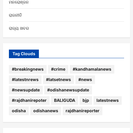
ମନରୋଞ୍ଜନ
ରାଜନୀତି
ରାଜ୍ୟ ଖବର
Tag Clouds
#breakingnews
#crime
#kandhamalanews
#latestnrews
#latsetnews
#news
#newsupdate
#odishanewsupdate
#rajdhanirepoter
BALIGUDA
bjp
latestnews
odisha
odishanews
rajdhanireporter