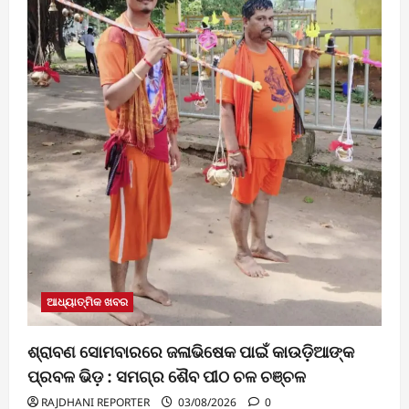
ଆଧ୍ୟାତ୍ମିକ ଖବର
ଶ୍ରାବଣ ସୋମବାରରେ ଜଳାଭିଷେକ ପାଇଁ କାଉଡ଼ିଆଙ୍କ
ପ୍ରବଳ ଭିଡ଼ : ସମଗ୍ର ଶୈବ ପୀଠ ଚଳ ଚଞ୍ଚଳ
RAJDHANI REPORTER
03/08/2026
0