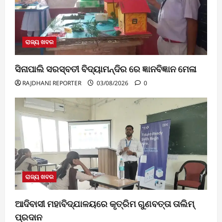
ରାଜ୍ୟ ଖବର
ସିନାପାଲି ସରସ୍ବତୀ ବିଦ୍ୟାମନ୍ଦିର ରେ ଜ୍ଞାନବିଜ୍ଞାନ ମେଳା
RAJDHANI REPORTER
03/08/2026
0
ରାଜ୍ୟ ଖବର
ଆଦିବାସୀ ମହାବିଦ୍ଯାଳୟରେ କୃତ୍ରିମ ଗୁଣବତ୍ତା ତାଲିମ୍
ପ୍ରଦାନ