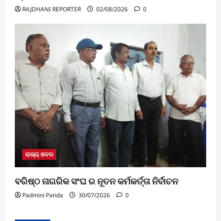
RAJDHANI REPORTER
02/08/2026
0
ରାଜ୍ୟ ଖବର
ବରିଷ୍ଠ ନାଗରିକ ସଂଘ ର ନୂତନ କର୍ମକର୍ତ୍ତା ନିର୍ବାଚନ
Padmini Panda
30/07/2026
0