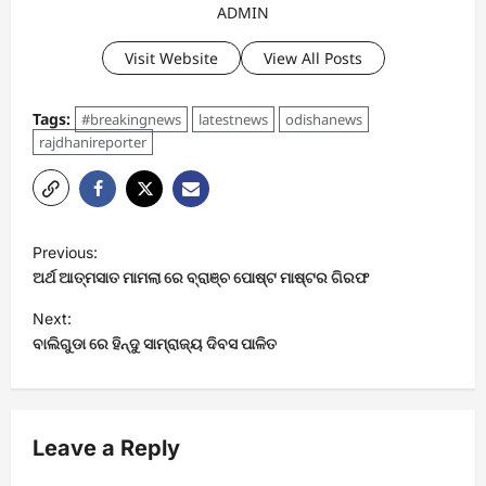
ADMIN
Visit Website
View All Posts
Tags:
#breakingnews
latestnews
odishanews
rajdhanireporter
P
Previous:
o
ଅର୍ଥ ଆତ୍ମସାତ ମାମଲା ରେ ବ୍ରାଞ୍ଚ ପୋଷ୍ଟ ମାଷ୍ଟର ଗିରଫ
s
Next:
t
ବାଲିଗୁଡା ରେ ହିନ୍ଦୁ ସାମ୍ରାଜ୍ୟ ଦିବସ ପାଳିତ
n
a
v
Leave a Reply
i