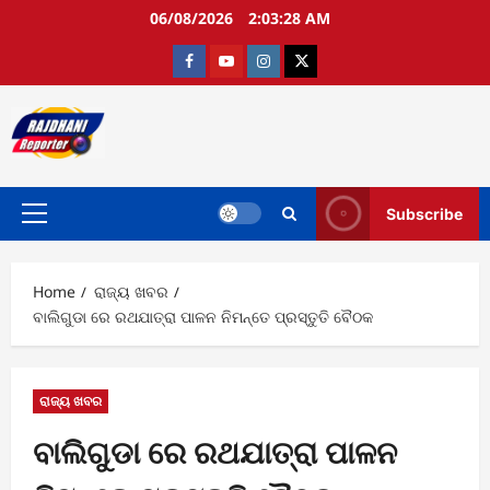
Skip
06/08/2026
2:03:29 AM
to
content
Facebook
Youtube
Instagram
twitter
Subscribe
Primary
Menu
Home
ରାଜ୍ୟ ଖବର
ବାଲିଗୁଡା ରେ ରଥଯାତ୍ରା ପାଳନ ନିମନ୍ତେ ପ୍ରସ୍ତୁତି ବୈଠକ
ରାଜ୍ୟ ଖବର
ବାଲିଗୁଡା ରେ ରଥଯାତ୍ରା ପାଳନ