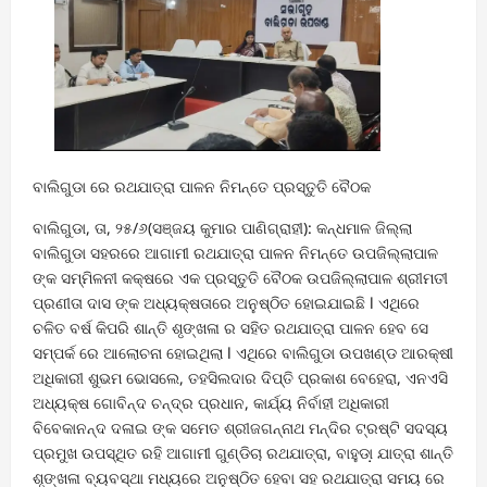
ବାଲିଗୁଡା ରେ ରଥଯାତ୍ରା ପାଳନ ନିମନ୍ତେ ପ୍ରସ୍ତୁତି ବୈଠକ
ବାଲିଗୁଡା, ତା, ୨୫/୬(ସଞ୍ଜୟ କୁମାର ପାଣିଗ୍ରାହୀ): କନ୍ଧମାଳ ଜିଲ୍ଲା
ବାଲିଗୁଡା ସହରରେ ଆଗାମୀ ରଥଯାତ୍ରା ପାଳନ ନିମନ୍ତେ ଉପଜିଲ୍ଲାପାଳ
ଙ୍କ ସମ୍ମିଳନୀ କକ୍ଷରେ ଏକ ପ୍ରସ୍ତୁତି ବୈଠକ ଉପଜିଲ୍ଲାପାଳ ଶ୍ରୀମତୀ
ପ୍ରଣୀତା ଦାସ ଙ୍କ ଅଧ୍ୟକ୍ଷତାରେ ଅନୁଷ୍ଠିତ ହୋଇଯାଇଛି l ଏଥିରେ
ଚଳିତ ବର୍ଷ କିପରି ଶାନ୍ତି ଶୃଙ୍ଖଳା ର ସହିତ ରଥଯାତ୍ରା ପାଳନ ହେବ ସେ
ସମ୍ପର୍କ ରେ ଆଲୋଚନା ହୋଇଥିଲା l ଏଥିରେ ବାଲିଗୁଡା ଉପଖଣ୍ଡ ଆରକ୍ଷୀ
ଅଧିକାରୀ ଶୁଭମ ଭୋସଲେ, ତହସିଲଦାର ଦିପ୍ତି ପ୍ରକାଶ ବେହେରା, ଏନଏସି
ଅଧ୍ୟକ୍ଷ ଗୋବିନ୍ଦ ଚନ୍ଦ୍ର ପ୍ରଧାନ, କାର୍ଯ୍ୟ ନିର୍ବାହୀ ଅଧିକାରୀ
ବିବେକାନନ୍ଦ ଦଳାଇ ଙ୍କ ସମେତ ଶ୍ରୀଜଗନ୍ନାଥ ମନ୍ଦିର ଟ୍ରଷ୍ଟି ସଦସ୍ୟ
ପ୍ରମୁଖ ଉପସ୍ଥିତ ରହି ଆଗାମୀ ଗୁଣ୍ଡିଚା ରଥଯାତ୍ରା, ବାହୁଡା଼ ଯାତ୍ରା ଶାନ୍ତି
ଶୃଙ୍ଖଳା ବ୍ୟବସ୍ଥା ମଧ୍ୟରେ ଅନୁଷ୍ଠିତ ହେବା ସହ ରଥଯାତ୍ରା ସମୟ ରେ