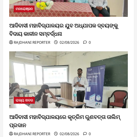
ମନରୋଞ୍ଜନ
ଆଦିବାସୀ ମହାବିଦ୍ଯାଳୟର ଯୁବ ଅଧ୍ଯାପକ ଦ୍ବୟଙ୍କୁ
ବିଦାୟ କାଳୀନ ସମ୍ବର୍ଦ୍ଧନା
RAJDHANI REPORTER
02/08/2026
0
ରାଜ୍ୟ ଖବର
ଆଦିବାସୀ ମହାବିଦ୍ଯାଳୟରେ କୃତ୍ରିମ ଗୁଣବତ୍ତା ତାଲିମ୍
ପ୍ରଦାନ
RAJDHANI REPORTER
02/08/2026
0