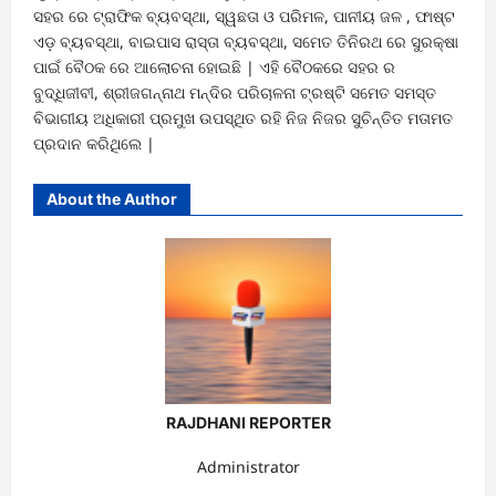
ସହର ରେ ଟ୍ରାଫିକ ବ୍ୟବସ୍ଥା, ସ୍ୱଛତା ଓ ପରିମଳ, ପାନୀୟ ଜଳ , ଫାଷ୍ଟ
ଏଡ଼ ବ୍ୟବସ୍ଥା, ବାଇପାସ ରାସ୍ତା ବ୍ୟବସ୍ଥା, ସମେତ ତିନିରଥ ରେ ସୁରକ୍ଷା
ପାଇଁ ବୈଠକ ରେ ଆଲୋଚନା ହୋଇଛି | ଏହି ବୈଠକରେ ସହର ର
ବୁଦ୍ଧିଜୀବୀ, ଶ୍ରୀଜଗନ୍ନାଥ ମନ୍ଦିର ପରିଚାଳନା ଟ୍ରଷ୍ଟି ସମେତ ସମସ୍ତ
ବିଭାଗୀୟ ଅଧିକାରୀ ପ୍ରମୁଖ ଉପସ୍ଥିତ ରହି ନିଜ ନିଜର ସୁଚିନ୍ତିତ ମତାମତ
ପ୍ରଦାନ କରିଥିଲେ |
About the Author
RAJDHANI REPORTER
Administrator