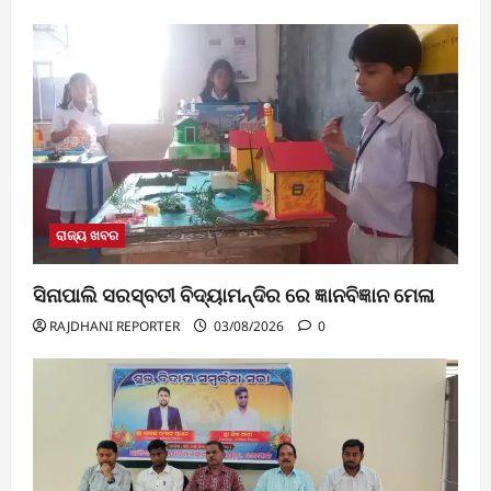
ରାଜ୍ୟ ଖବର
ସିନାପାଲି ସରସ୍ବତୀ ବିଦ୍ୟାମନ୍ଦିର ରେ ଜ୍ଞାନବିଜ୍ଞାନ ମେଳା
RAJDHANI REPORTER
03/08/2026
0