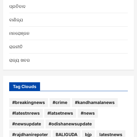
ପ୍ରତିବାଦ
ବାଣିଜ୍ଯ
ମନରୋଞ୍ଜନ
ରାଜନୀତି
ରାଜ୍ୟ ଖବର
Tag Clouds
#breakingnews
#crime
#kandhamalanews
#latestnrews
#latsetnews
#news
#newsupdate
#odishanewsupdate
#rajdhanirepoter
BALIGUDA
bjp
latestnews