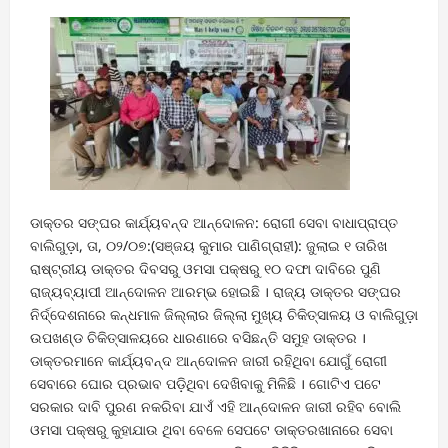
ଡାକ୍ତର ସଙ୍ଘର କାର୍ଯ୍ୟବନ୍ଦ ଆନ୍ଦୋଳନ: ରୋଗୀ ସେବା ବାଧାପ୍ରାପ୍ତ
ବାଲିଗୁଡ଼ା, ତା, ୦୨/୦୭:(ସଞ୍ଜୟ କୁମାର ପାଣିଗ୍ରାହୀ): ଜୁଲାଇ ୧ ତାରିଖ
ରାଷ୍ଟ୍ରୀୟ ଡାକ୍ତର ଦିବସରୁ ଓମସା ପକ୍ଷରୁ ୧୦ ଦଫା ଦାବିରେ ପୁଣି
ରାଜ୍ୟବ୍ୟାପୀ ଆନ୍ଦୋଳନ ଆରମ୍ଭ ହୋଇଛି । ରାଜ୍ୟ ଡାକ୍ତର ସଙ୍ଘର
ନିର୍ଦ୍ଦେଶନାରେ କନ୍ଧମାଳ ଜିଲ୍ଲାର ଜିଲ୍ଲା ମୁଖ୍ୟ ଚିକିତ୍ସାଳୟ ଓ ବାଲିଗୁଡ଼ା
ଉପଖଣ୍ଡ ଚିକିତ୍ସାଳୟରେ ଧାରଣାରେ ବସିଛନ୍ତି ସମୁହ ଡାକ୍ତର ।
ଡାକ୍ତରମାନେ କାର୍ଯ୍ୟବନ୍ଦ ଆନ୍ଦୋଳନ ଜାରୀ ରହିଥିବା ଯୋଗୁଁ ରୋଗୀ
ସେବାରେ ଘୋର ପ୍ରଭାବ ପଡ଼ିଥିବା ଦେଖିବାକୁ ମିଳିଛି । ଗୋଟିଏ ପଟେ
ସରକାର ଦାବି ପୁରଣ ନକରିବା ଯାଏଁ ଏହି ଆନ୍ଦୋଳନ ଜାରୀ ରହିବ ବୋଲି
ଓମସା ପକ୍ଷରୁ କୁହାଯାଉ ଥିବା ବେଳେ ସେପଟେ ଡାକ୍ତରଖାନାରେ ସେବା