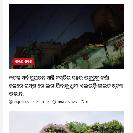
ରାଜ୍ୟ ଖବର
କଟକ ସର୍ଵ ପୁରାତନ ସାହି ବସ୍ତିର ସହର ଉବୁଟୁବୁ ବର୍ଷା
ଜଳରେ ରାସ୍ତା ରେ ଲଗାଯିବାକୁ ଥିବା ଏଲଇଡ଼ି ଲାଇଟ ଷ୍ଟକ
ଉଭାନ.
RAJDHANI REPORTER
08/08/2026
0