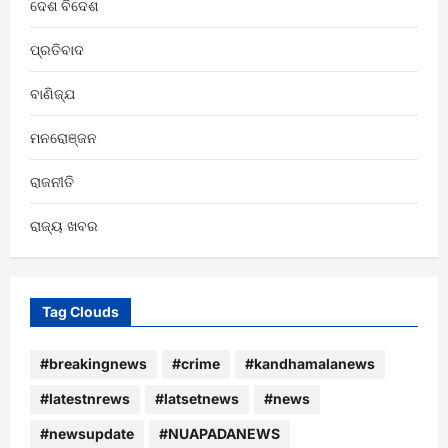
ଦେଶ ବିଦେଶ
ପ୍ରତିବାଦ
ବାଣିଜ୍ଯ
ମନରୋଞ୍ଜନ
ରାଜନୀତି
ରାଜ୍ୟ ଖବର
Tag Clouds
#breakingnews
#crime
#kandhamalanews
#latestnrews
#latsetnews
#news
#newsupdate
#NUAPADANEWS