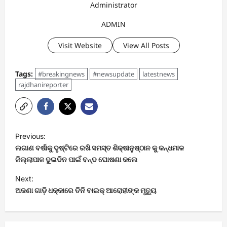
Administrator
ADMIN
Visit Website
View All Posts
Tags:
#breakingnews
#newsupdate
latestnews
rajdhanireporter
P
Previous:
o
ଲଗାଣ ବର୍ଷାକୁ ଦୃଷ୍ଟିରେ ରଖି ସମସ୍ତ ଶିକ୍ଷାନୁଷ୍ଠାନ କୁ କନ୍ଧମାଳ
s
ଜିଲ୍ଲାପାଳ ଦୁଇଦିନ ପାଇଁ ବନ୍ଦ ଘୋଷଣା କଲେ
t
Next:
ଅଜଣା ଗାଡ଼ି ଧକ୍କାରେ ତିନି ବାଇକ୍ ଆରୋହୀଙ୍କ ମୃତ୍ୟୁ
n
a
v