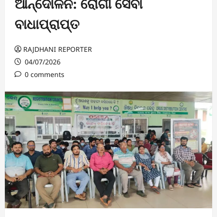
ଆନ୍ଦୋଳନ: ରୋଗୀ ସେବା
ବାଧାପ୍ରାପ୍ତ
RAJDHANI REPORTER
04/07/2026
0 comments