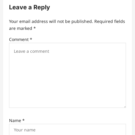
Leave a Reply
i
g
Your email address will not be published.
Required fields
a
are marked
*
t
Comment
*
i
o
n
Name
*