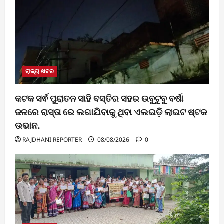
ରାଜ୍ୟ ଖବର
କଟକ ସର୍ଵ ପୁରାତନ ସାହି ବସ୍ତିର ସହର ଉବୁଟୁବୁ ବର୍ଷା
ଜଳରେ ରାସ୍ତା ରେ ଲଗାଯିବାକୁ ଥିବା ଏଲଇଡ଼ି ଲାଇଟ ଷ୍ଟକ
ଉଭାନ.
RAJDHANI REPORTER
08/08/2026
0