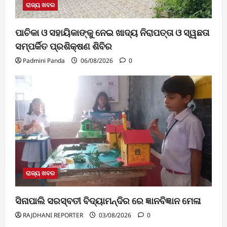
ରାଜ୍ୟ ଖବର
ପାଚିକା ଓ ସହାୟିକାଙ୍କୁ ନେଇ ଖାଦ୍ୟ ନିରାପତ୍ତା ଓ ସ୍ୱଛତା
ସମ୍ପର୍କିତ ପ୍ରଶିକ୍ଷଣ ଶିବିର
Padmini Panda
06/08/2026
0
ରାଜ୍ୟ ଖବର
ସିନାପାଲି ସରସ୍ବତୀ ବିଦ୍ୟାମନ୍ଦିର ରେ ଜ୍ଞାନବିଜ୍ଞାନ ମେଳା
RAJDHANI REPORTER
03/08/2026
0