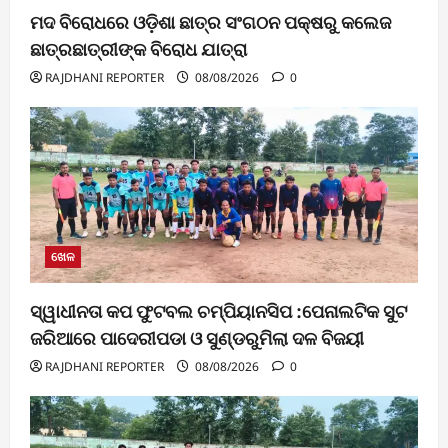
ମଦ ବିରୋଧରେ ଓଡ଼ିଶା ଛାତ୍ର ସଂଗଠନ ପକ୍ଷରୁ କଲେଜ
ଛାତ୍ରଛାତ୍ରୀଙ୍କ ବିରୋଧ ଯାତ୍ରା
RAJDHANI REPORTER
08/08/2026
0
ଖେଳ
ସ୍ୱାଧୀନତା କପ ଫୁଟବଲ ଚମ୍ପିୟାନସିପ :ପେନାଲଟିକ ସୁଟ
ଜରିଆରେ ପାଦେରୀପଡା ଓ ସୁଣ୍ଡରୁମିଲା ଦଳ ବିଜୟୀ
RAJDHANI REPORTER
08/08/2026
0