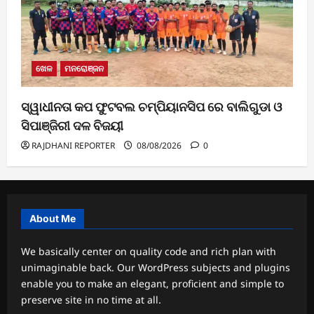
ଖେଳ
ମନରୋଞ୍ଜନ
ସ୍ୱାଧୀନତା କପ ଫୁଟବଲ ଚମ୍ପିୟାନସିପ ରେ ବାଲିଗୁଡା ଓ
ସିପାଞ୍ଜିରୀ ଦଳ ବିଜୟୀ
RAJDHANI REPORTER
08/08/2026
0
About Me
We basically center on quality code and rich plan with
unimaginable back. Our WordPress subjects and plugins
enable you to make an elegant, proficient and simple to
preserve site in no time at all.