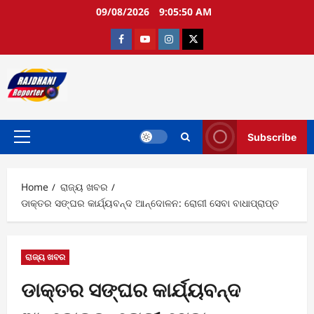
Skip
09/08/2026
9:05:51 AM
to
content
Facebook
Youtube
Instagram
twitter
Subscribe
Primary
Menu
Home
ରାଜ୍ୟ ଖବର
ଡାକ୍ତର ସଙ୍ଘର କାର୍ଯ୍ୟବନ୍ଦ ଆନ୍ଦୋଳନ: ରୋଗୀ ସେବା ବାଧାପ୍ରାପ୍ତ
ରାଜ୍ୟ ଖବର
ଡାକ୍ତର ସଙ୍ଘର କାର୍ଯ୍ୟବନ୍ଦ