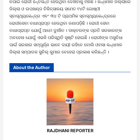
ନପାଇ ରୋଗୀ ହନ୍ତସନ୍ତ ହେଉଥିବା ଦେଖିବାକୁ ମିଳିଛି । କନ୍ଧମାଳ ଜିଲ୍ଲାରେ
ଜିଲ୍ଲା ଓ ଉପଖଣ୍ଡ ଚିକିତ୍ସାଳୟ ସମେତ ୧୪ଟି ଗୋଷ୍ଠୀ
ସ୍ବାସ୍ଥ୍ୟକେନ୍ଦ୍ର ଏବଂ ୩୪ ଟି ପ୍ରାଥମିକ ସ୍ବାସ୍ଥ୍ୟକେନ୍ଦ୍ରରେ
ରୋଗୀସେବା ବାଧାପ୍ରାପ୍ତ ହେଉଥିବା ଜଣାପଡ଼ିଛି । ରୋଗୀ ସେବା
ବାଧାପ୍ରାପ୍ତ ଯୋଗୁଁ ଆମେ ଦୁଃଖିତ । ଡାକ୍ତରଙ୍କ ପ୍ରତି ସରକାରଙ୍କ
ଅବହେଳା ଯୋଗୁଁ ଏଭଳି ପରିସ୍ଥିତି ସୃଷ୍ଟି ହୋଇଛି । ରୋଗୀଙ୍କ ଅସୁବିଧା
ପାଇଁ ସରକାର ସମ୍ପୂର୍ଣ୍ଣ ଭାବେ ଦାୟୀ ରହିବେ ବୋଲି ଓମସା କନ୍ଧମାଳ
ଜିଲ୍ଲା ସମ୍ପାଦକ ସୁନିଲ୍ କୁମାର ବେହେରା ପ୍ରକାଶ କରିଛନ୍ତି ।
About the Author
RAJDHANI REPORTER