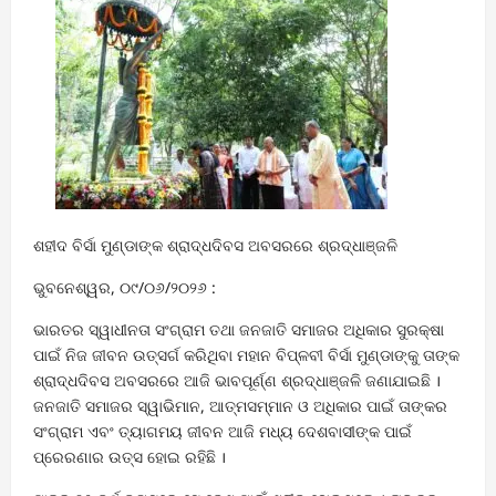
ଶହୀଦ ବିର୍ସା ମୁଣ୍ଡାଙ୍କ ଶ୍ରାଦ୍ଧଦିବସ ଅବସରରେ ଶ୍ରଦ୍ଧାଞ୍ଜଳି
ଭୁବନେଶ୍ୱର, ୦୯/୦୬/୨୦୨୬ :
ଭାରତର ସ୍ୱାଧୀନତା ସଂଗ୍ରାମ ତଥା ଜନଜାତି ସମାଜର ଅଧିକାର ସୁରକ୍ଷା
ପାଇଁ ନିଜ ଜୀବନ ଉତ୍ସର୍ଗ କରିଥିବା ମହାନ ବିପ୍ଳବୀ ବିର୍ସା ମୁଣ୍ଡାଙ୍କୁ ତାଙ୍କ
ଶ୍ରାଦ୍ଧଦିବସ ଅବସରରେ ଆଜି ଭାବପୂର୍ଣ୍ଣ ଶ୍ରଦ୍ଧାଞ୍ଜଳି ଜଣାଯାଇଛି ।
ଜନଜାତି ସମାଜର ସ୍ୱାଭିମାନ, ଆତ୍ମସମ୍ମାନ ଓ ଅଧିକାର ପାଇଁ ତାଙ୍କର
ସଂଗ୍ରାମ ଏବଂ ତ୍ୟାଗମୟ ଜୀବନ ଆଜି ମଧ୍ୟ ଦେଶବାସୀଙ୍କ ପାଇଁ
ପ୍ରେରଣାର ଉତ୍ସ ହୋଇ ରହିଛି ।