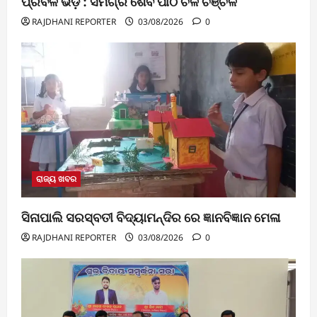
ପ୍ରବଳ ଭିଡ଼ : ସମଗ୍ର ଶୈବ ପୀଠ ଚଳ ଚଞ୍ଚଳ
RAJDHANI REPORTER
03/08/2026
0
ରାଜ୍ୟ ଖବର
ସିନାପାଲି ସରସ୍ବତୀ ବିଦ୍ୟାମନ୍ଦିର ରେ ଜ୍ଞାନବିଜ୍ଞାନ ମେଳା
RAJDHANI REPORTER
03/08/2026
0