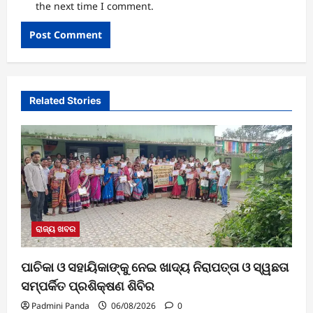
the next time I comment.
Related Stories
ରାଜ୍ୟ ଖବର
ପାଚିକା ଓ ସହାୟିକାଙ୍କୁ ନେଇ ଖାଦ୍ୟ ନିରାପତ୍ତା ଓ ସ୍ୱଛତା
ସମ୍ପର୍କିତ ପ୍ରଶିକ୍ଷଣ ଶିବିର
Padmini Panda
06/08/2026
0