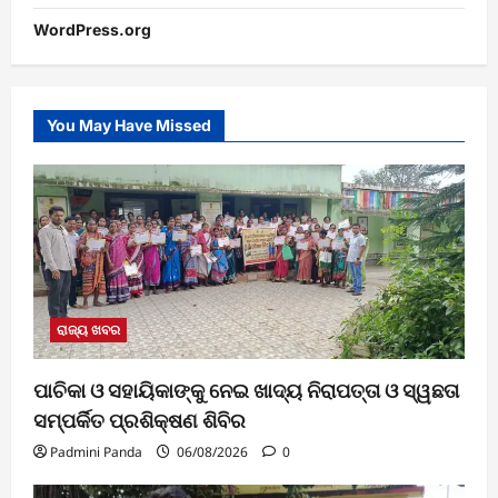
WordPress.org
You May Have Missed
ରାଜ୍ୟ ଖବର
ପାଚିକା ଓ ସହାୟିକାଙ୍କୁ ନେଇ ଖାଦ୍ୟ ନିରାପତ୍ତା ଓ ସ୍ୱଛତା
ସମ୍ପର୍କିତ ପ୍ରଶିକ୍ଷଣ ଶିବିର
Padmini Panda
06/08/2026
0