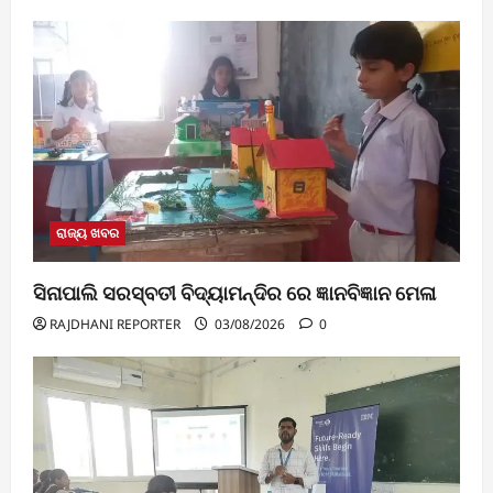
ରାଜ୍ୟ ଖବର
ସିନାପାଲି ସରସ୍ବତୀ ବିଦ୍ୟାମନ୍ଦିର ରେ ଜ୍ଞାନବିଜ୍ଞାନ ମେଳା
RAJDHANI REPORTER
03/08/2026
0