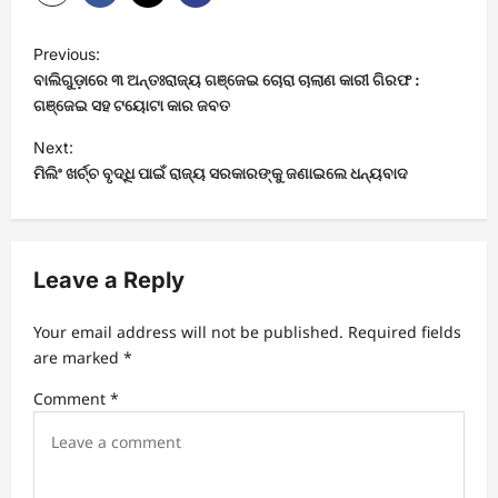
P
Previous:
o
ବାଲିଗୁଡ଼ାରେ ୩ ଅନ୍ତଃରାଜ୍ୟ ଗଞ୍ଜେଇ ଚୋରା ଚାଲାଣ କାରୀ ଗିରଫ :
s
ଗଞ୍ଜେଇ ସହ ଟୟୋଟା କାର ଜବତ
t
Next:
ମିଲିଂ ଖର୍ଚ୍ଚ ବୃଦ୍ଧି ପାଇଁ ରାଜ୍ୟ ସରକାରଙ୍କୁ ଜଣାଇଲେ ଧନ୍ୟବାଦ
n
a
v
Leave a Reply
i
g
Your email address will not be published.
Required fields
a
are marked
*
t
Comment
*
i
o
n