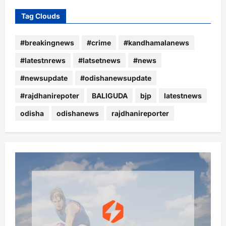
Tag Clouds
#breakingnews
#crime
#kandhamalanews
#latestnrews
#latsetnews
#news
#newsupdate
#odishanewsupdate
#rajdhanirepoter
BALIGUDA
bjp
latestnews
odisha
odishanews
rajdhanireporter