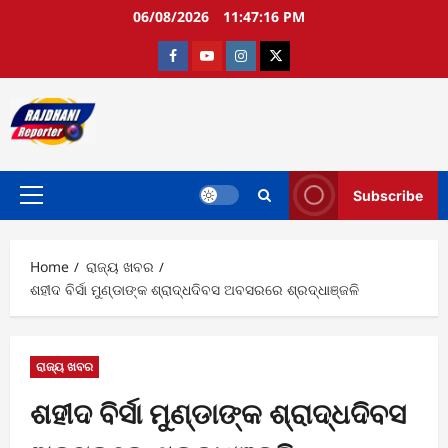
Skip
06/08/2026
11:47:17 PM
to
content
Facebook
Youtube
Instagram
twitter
Subscribe
Primary
Menu
Home
ରାଜ୍ୟ ଖବର
ଶହୀଦ ବିର୍ସା ମୁଣ୍ଡାଙ୍କ ଶ୍ରାଦ୍ଧଦିବସ ଅବସରରେ ଶ୍ରଦ୍ଧାଞ୍ଜଳି
ରାଜ୍ୟ ଖବର
ଶହୀଦ ବିର୍ସା ମୁଣ୍ଡାଙ୍କ ଶ୍ରାଦ୍ଧଦିବସ