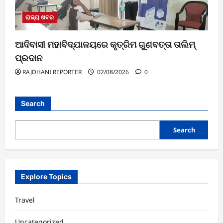
ରାଜ୍ୟ ଖବର
ଆଦିବାସୀ ମହାବିଦ୍ଯାଳୟରେ କୃତ୍ରିମ ଗୁଣବତ୍ତା ତାଲିମ୍
ପ୍ରଦାନ
RAJDHANI REPORTER
02/08/2026
0
Search
Search
Explore Topics
Travel
Uncategorized