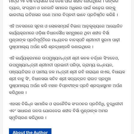
ମାତ୍ର ୨୫ ବର୍ଷ ବୟସରେ ସେ ଦେଶ ପାଇଁ ଶହୀଦ ହୋଇଥିଲେ । ତାଙ୍କର
ତ୍ୟାଗ, ସଂଗ୍ରାମ ଓ ଜନଜାତି ସମାଜର ଅଧିକାର ପାଇଁ ଲଢ଼େଇ ତାଙ୍କୁ
ଭାରତୀୟ ଇତିହାସର ଜଣେ ଅମର ବିପ୍ଳବୀ ଭାବେ ପ୍ରତିଷ୍ଠିତ କରିଛି ।
ଏହି ଅବସରରେ ସୂଚନା ଓ ଲୋକସମ୍ପର୍କ ବିଭାଗ ଆନୁକୂଲ୍ୟରେ ଆୟୋଜିତ
କାର୍ଯ୍ୟକ୍ରମରେ ଓଡ଼ିଶା ବିଧାନସୌଧ ସମ୍ମୁଖରେ ଥିବା ଶହୀଦ ବିର୍ସା
ମୁଣ୍ଡାଙ୍କ ପ୍ରତିମୂର୍ତ୍ତିରେ ମାନ୍ୟବର ବାଚସ୍ପତି ଶ୍ରୀମତୀ ସୁରମା ପାଢ଼ୀ
ପୁଷ୍ପମାଲ୍ୟ ଅର୍ପଣ କରି ଶ୍ରଦ୍ଧାଞ୍ଜଳି ଜଣାଇଥିଲେ ।
ଏହି କାର୍ଯ୍ୟକ୍ରମରେ ଉପମୁଖ୍ୟମନ୍ତ୍ରୀ ଶ୍ରୀ କନକ ବର୍ଦ୍ଧନ ସିଂହଦେଓ,
ଉପମୁଖ୍ୟମନ୍ତ୍ରୀ ଶ୍ରୀମତୀ ପ୍ରଭାତୀ ପରିଡ଼ା, ଗ୍ରାମ୍ୟ ଉନ୍ନୟନ,
ପଞ୍ଚାୟତିରାଜ ଓ ପାନୀୟ ଜଳ ମନ୍ତ୍ରୀ ଶ୍ରୀ ରବି ନାରାୟଣ ନାଏକ, ବିଧାୟକ
ଶ୍ରୀ ବାବୁ ସିଂ, ବିଧାନସଭା ସଚିବ ଶ୍ରୀ ସତ୍ୟବ୍ରତ ରାଉତ ପ୍ରମୁଖ
ପୁଷ୍ପମାଲ୍ୟ ଅର୍ପଣ କରି ମହାନ ବିପ୍ଳବୀଙ୍କ ପ୍ରତି ଶ୍ରଦ୍ଧାସୁମନ ଅର୍ପଣ
କରିଥିଲେ ।
ଏହାସହ ବିଭିନ୍ନ ସାମାଜିକ ଓ ରାଜନୈତିକ ସଂଗଠନର ପ୍ରତିନିଧି, ବୁଦ୍ଧିଜୀବୀ
ଏବଂ ସାଧାରଣ ଜନତା ଯୋଗଦେଇ ଶହୀଦ ବିର୍ସା ମୁଣ୍ଡାଙ୍କ ଅମର
ସ୍ମୃତିଚାରଣ କରିଥିଲେ ।
About the Author