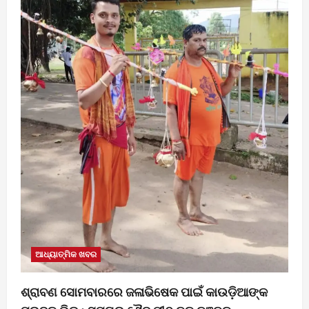
ଆଧ୍ୟାତ୍ମିକ ଖବର
ଶ୍ରାବଣ ସୋମବାରରେ ଜଳାଭିଷେକ ପାଇଁ କାଉଡ଼ିଆଙ୍କ