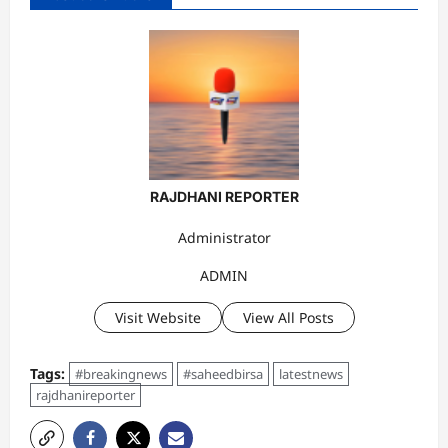
RAJDHANI REPORTER
Administrator
ADMIN
Visit Website
View All Posts
Tags:
#breakingnews
#saheedbirsa
latestnews
rajdhanireporter