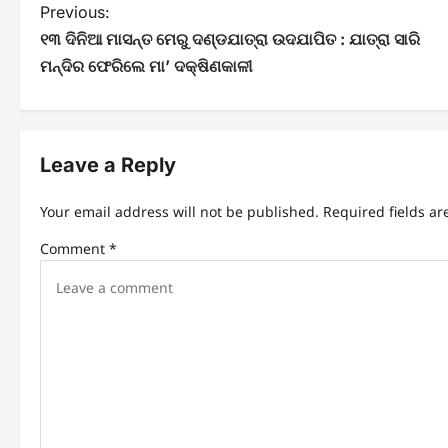
P
Previous:
୧୩ ଦିନିଆ ମାସନ୍ତ ମେରୁ ଦଣ୍ଡଯାତ୍ରା ଉଦଯାପିତ : ଯାତ୍ରା ସାରି
o
ମନ୍ଦିର ଫେରିଲେ ମା’ ଦକ୍ଷିଣକାଳୀ
s
t
n
Leave a Reply
a
Your email address will not be published.
Required fields a
v
Comment
*
i
g
a
t
i
o