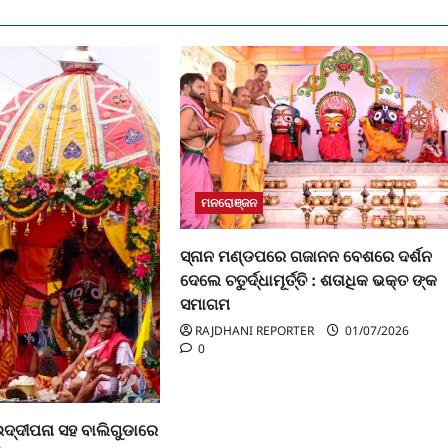
ମନରୋଞ୍ଜନ
ସ୍ନାନ ମଣ୍ଡପରେ ଗଜାନନ ବେଶରେ ଦର୍ଶନ
ଦେଲେ ଚତୁର୍ଦ୍ଧାମୂର୍ତ୍ତି : ଶତାଧିକ ଭକ୍ତ ଙ୍କ
ସମାଗମ
RAJDHANI REPORTER
01/07/2026
0
ଉଦ୍ଦୀପନା ସହ ବାଲିଗୁଡାରେ