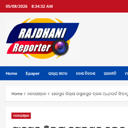
Skip
05/08/2026
8:34:33 AM
to
content
Home
Epaper
ରାଜ୍ୟ ଖବର
ଦେଶ ବିଦେଶ
ରାଜନୀତି
ମ
Home
ମନରୋଞ୍ଜନ
ଯାଜପୁର ଜିଲ୍ଲା ରସୁଲପୁର ବ୍ଲକ ଅନ୍ତଗର୍ତ ସିଂହ।
ମନରୋଞ୍ଜନ