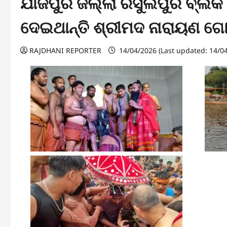
ଯାଜପୁର ଜିଲ୍ଲା ରସୁଲପୁର ବ୍ଲକ ଅ
ଦେଇଥାନ୍ତି ଶ୍ରୀମଦ ନାରାୟଣ ଗୋ
RAJDHANI REPORTER
14/04/2026 (Last updated: 14/0