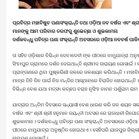
ପ୍ରବିତ୍ର ମହାବିଷୁବ ପଣାସଂକ୍ରାନ୍ତି ତଥା ଓଡ଼ିଆ ନବ ବର୍ଷର ଏବଂ 
ମାନଙ୍କୁ ଆମ ପରିବାର ତରଫରୁ ଶୁଭେଚ୍ଛା ଓ ଶୁଭକାମନା
ଦର୍ଶକବନ୍ଧୁ ପବିତ୍ର ପଣା ସଂକ୍ରାନ୍ତି ଅବସରରେ ଓଡ଼ିଆ ନବବର୍ଷ ପାଳ
ତା ସହିତ ଓଡ଼ିଶାର ବିଭିନ୍ନ ଦେବ।ଦେବୀ ଙ୍କ ପୀଠରେ ଝାମୁଯାତ୍ରା ଅନ
ସିଂହ।ପୁର ଗ୍ରାମରେ ଦର୍ଶନ ଦେଇଥାନ୍ତି ଶ୍ରୀମଦ ନାରାୟଣ ଗୋସାଇଁ । 
ପ୍ରାଙ୍ଗଣରେ ଥିବା ପୁଷ୍କରିଣୀ ଜଳରେ ଜଳଶୟନ କରିଥାନ୍ତି । ମହାବି
ମାତ୍ର ତିନି ଦିନ ପାଇଁ ନିଜ ମନ୍ଦିର ଆସ୍ଥାନରେ ବିରାଜିତ ହୋଇଥାନ୍ତି
ବିଭିନ୍ନ ବେଶ ଯଥା ମତ୍ସ୳ କଚ୍ଛପ ବରାହ ନୃସିଂହ ବାମନ ପର୍ଶୁରାମ ରା
ଯାତ୍ରାର ଅନ୍ତିମ ଦିବସରେ ସନ୍ୟାସୀ ବେଶ ଧାରଣ କରି ଜଳ ଶୟନ ସକାଶ
ବର୍ଷର ଏବଂ ଶ୍ରୀ ଶ୍ରୀ ହନୁମାନ ଜୟନ୍ତୀ ଅବସର ରେ ରାଜଧାନୀ ରିପ
ଶୁଭକାମନା । ଦର୍ଶକବନ୍ଧୁ ପବିତ୍ର ପଣା ସଂକ୍ରାନ୍ତି ଅବସରରେ ଓଡ଼ିଆ 
ପୀଠରେ ଝାମୁଯାତ୍ରା ଅନୁଷ୍ଠିତ ହୋଇଥାଏ । ସେହିପରି ଯାଜପୁର ଜିଲ୍ଲା
ନାରାୟଣ ଗୋସାଇଁ ।