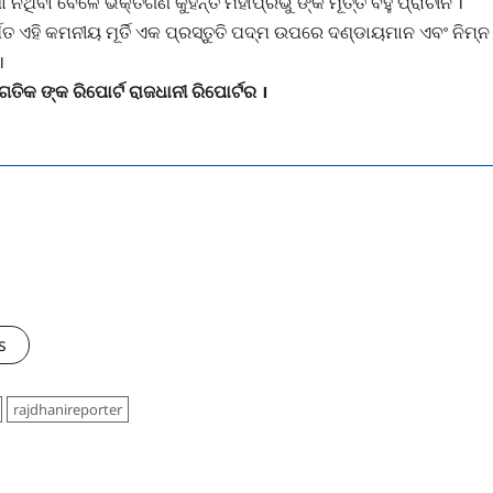
ଥିବା ବେଳେ ଭକ୍ତଗଣ କୁହନ୍ତି ମହାପ୍ରଭୁ ଙ୍କ ମୂର୍ତ୍ତି ବହୁ ପ୍ରାଚୀନ ।
୍ମିତ ଏହି କମନୀୟ ମୂର୍ତି ଏକ ପ୍ରସ୍ତୁତି ପଦ୍ମ ଉପରେ ଦଣ୍ଡାୟମାନ ଏବଂ ନିମ୍ନ
।
ଗତିକ ଙ୍କ ରିପୋର୍ଟ ରାଜଧାନୀ ରିପୋର୍ଟର ।
s
rajdhanireporter