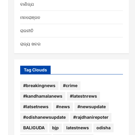
ବାଣିଜ୍ଯ
ମନରୋଞ୍ଜନ
ରାଜନୀତି
ରାଜ୍ୟ ଖବର
Tag Clouds
#breakingnews
#crime
#kandhamalanews
#latestnrews
#latsetnews
#news
#newsupdate
#odishanewsupdate
#rajdhanirepoter
BALIGUDA
bjp
latestnews
odisha