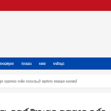
ନରୋଞ୍ଜନ
ଅପରାଧ
ଖେଳ
ବାଣିଜ୍ଯ
ପୁର ଗ୍ରାମରେ ଦର୍ଶନ ଦେଇଥାନ୍ତି ଶ୍ରୀମଦ ନାରାୟଣ ଗୋସାଇଁ