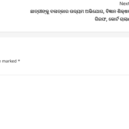
Next
ଛାତ୍ରୀଙ୍କୁ ବଳାତ୍କାର ଉଦ୍ୟମ ଅଭିଯୋଗ, ବିଜ୍ଞାନ ଶିକ୍ଷ
ଗିରଫ, କୋର୍ଟ ଚାଲା
re marked
*