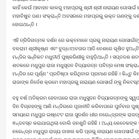
କାହିଁ କେଉଁ ଆବାହନ କାଳରୁ ମହାପ୍ରଭୁ ଶ୍ରୀ ଶ୍ରୀ ନାରାୟଣ ଗୋସାଇଁ
ମହାବିଷୁବ ପଣ। ସଂକ୍ରାନ୍ତି ଅବସରରେ ମହାପ୍ରଭୁ ଭକ୍ତ ଗଣଙ୍କୁ ଦର୍ଶନ
ହୋଇଥାନ୍ତି ।
ଏହି ତ୍ରିଦିନାତ୍ମକ ଦର୍ଶନ ରେ ଭକ୍ତମାନେ ପ୍ରଭୁ ନାରାୟଣ ଗୋସାଇଁଙ୍
ବଳରାମ ଶ୍ରୀକୃଷ୍ଣ ଏବଂ ବୁଦ୍ଧ।ଅବତାର ଆଦି ବେଶରେ ଭୂଷିତ ହୁଅନ୍
ମନ୍ଦିର ସନ୍ନିକଟ ମଧୁତୀର୍ଥ ପୁଷ୍କରିଣୀକୁ ବାହୁଡ଼ିଥାନ୍ତି । ସପ୍ତଦଶ ଶ
ଶତକରେ ମଧୁପୁର ରାଜା ମଧୁସୂଦନ ବିଦ୍ୟାରତ୍ନ ପବିତ୍ର ମେଷ ସଂକ୍ରାନ
ମନ୍ଦିର ରେ ପୂର୍ଣ୍ଣ ‘ ପ୍ରତିଷ୍ଠା କରିଥିବାର ପ୍ରମାଣ ରହିଛି । କିନ୍ତ
ରାଜାଙ୍କ ନିର୍ଦେଶ କ୍ରମେ ମହାପ୍ରଭୁ ନାରାୟଣ ଗୋସାଇଁ ଙ୍କୁ ନିକଟସ୍ଥ
ବହୁ ବର୍ଷ ଅତିକ୍ରମ ହେବାପରେ ରାଜା ମଧୁସୁଦନ ବିଦ୍ୟାରତ୍ନଙ୍କୁ ସ୍
ଦିନ ବିଗ୍ରହଙ୍କୁ ଆଣି ମନ୍ଦିରରେ ପୂଜାନୀତି କରିବାପରେ ପୁର୍ନବାର ପୁଷ
ସମୟରେ ମଧୁପୁର ଇଷ୍ଟେଟ ରାଜା ସୁଦର୍ଶନ ଧୀର ନରେନ୍ଦ୍ରଙ୍କ ରାଜତ୍
ଵନ୍ଦବସ୍ତ କରାଯାଇଥିଲା ବୋଲି ଜନଶୁତି ରହିଛି । ଅନ୍ୟ କେତେକଙ୍
ନରେନ୍ଦ୍ର ମଧୁପୁର ରାଜ୍ୟ ଦାଖଲ କରି ପ୍ରଭୁ ନାରାୟଣ ଗୋପସାଇଁ ଙ୍କ