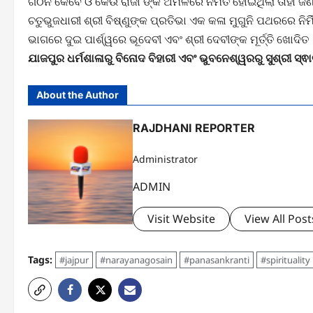
ଗଠନ କେବେ ଓ କେଉଁ ରାଜା ଙ୍କ ଅମଳରେ ନିର୍ମିତ ହୋଇଥିଲା ତାହା ଜଣା ନ
ଚତୁଭୁଜଧାରୀ ଶ୍ରୀ ବିଷ୍ଣୁଙ୍କ ପ୍ରତିଭା ଏକ କଳା ମୁଗୁନି ପଥରରେ ନିର
ଭାଗରେ ଦୁଇ ପାର୍ଶ୍ୱରେ ଭୂଦେବୀ ଏବଂ ଶ୍ରୀ ଦେବୀଙ୍କ ମୂର୍ତ୍ତି ଖୋଦିତ 
ଯାଜପୁର ଧର୍ମଶାଳାରୁ ବିନୋଦ ବିହାରୀ ଏବଂ ଭୁବନେଶ୍ୱରରୁ ସୁଶ୍ରୀ ସ୍ଵା
About the Author
RAJDHANI REPORTER
Administrator
ADMIN
Visit Website
View All Post
Tags:
#jajpur
#narayanagosain
#panasankranti
#spirituality