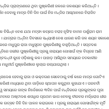
 ମନ୍ଦିର ପ୍ରାଙ୍ଗଣରେ ଥିବା ପୁଷ୍କରିଣୀ ଜଳରେ ଜଳଶୟନ କରିଥାନ୍ତି ।
 ଦେବାକୁ ମାତ୍ର ତିନି ଦିନ ପାଇଁ ନିଜ ମନ୍ଦିର ଆସ୍ଥାନରେ ବିରାଜିତ
କ ବିଭିନ୍ନ ବେଶ ଯଥା ମତ୍ସ୳ କଚ୍ଛପ ବରାହ ନୃସିଂହ ବାମନ ପର୍ଶୁରାମ ରାମ
ତି । ଯାତ୍ରାର ଅନ୍ତିମ ଦିବସରେ ସନ୍ୟାସୀ ବେଶ ଧାରଣ କରି ଜଳ ଶୟନ ସକାଶେ
ତକରେ ମଧୁପୁର ରାଜା ମଧୁସୂଦନ ପୁଷ୍କରିଣୀକୁ ବାହୁଡ଼ିଥାନ୍ତି । ସପ୍ତଦଶ
୍ତିରେ ଗଭୀର ପୁଷ୍କରିଣୀରୁ ପ୍ରଭୁ ନାରାୟଣ ଗୋସାଇଁ ଙ୍କ ବିଗ୍ରହ ଆଣି
ୁ କିମ୍ବଦନ୍ତୀ କୁହେ ଓଡି଼ଶାକୁ କଳ। ପାହାଡ଼ ଆସିଥିବା ସମୟରେ ତତକାଳୀନ
 ମଧୁତୀର୍ଥ ପୁଷ୍କରିଣୀରେ ଲୁଚାଇ ରଚାଯାଇଥିଲା ।
ୱପ୍ନାଦେଶ ହେବାରୁ ରାଜା ଓ ଭକ୍ତଗଣ ସେବେଠାରୁ ବର୍ଷ କରେ ମାତ୍ର ଗୋଟିଏ
୍କରିଣୀ ମଧ୍ୟରେ ଥିବା ଗାଡ଼ିରେ ସ୍ଥାପନ କରୁଥିବା କୁହାଯାଏ । ପରବର୍ତୀ
ୱ ସମୟରେ ତାଙ୍କ ନିର୍ଦେଶରେ ୩ଦିନ ପାଇଁ ମନ୍ଦିରରେ ପ୍ରଭୁଙ୍କର ପୂଜା
କ ମତରେ ଅଷ୍ଟାଦଶ ଶତାଧିର ପ୍ରଥମ ଭାଗ ବେଳକୁ ବୀରବର ମର୍ଦ୍ଧରାଜ ଧୀର
 ଉତ୍ସବ ତିନି ଦିନ ପାଳନ କରାଇଲେ । ପ୍ରଭୁ ନାରାୟଣ ଗୋସାଇଁଙ୍କ ମୂର୍ତି