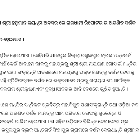
ଶ୍ରୀ ଶ୍ରୀ ହନୁମାନ ଜୟନ୍ତୀ ଅବସର ରେ ରାଜଧାନୀ ରିପୋଟର ର ଅଗଣିତ ଦର୍ଶକ
ିତ ହେଇଥାଏ ।
ୁଷ୍ଠିତ ହୋଇଥାଏ । ସେହିପରି ଯାଜପୁର ଜିଲ୍ଲା ରସୁଲପୁର ବ୍ଲକ ଅନ୍ତଗର୍ତ
କାହିଁ କେଉଁ ଆବାହନ କାଳରୁ ମହାପ୍ରଭୁ ଶ୍ରୀ ଶ୍ରୀ ନାରାୟଣ ଗୋସାଇଁ ମନ୍ଦିର
ଷୁବ ପଣ। ସଂକ୍ରାନ୍ତି ଅବସରରେ ମହାପ୍ରଭୁ ଭକ୍ତ ଗଣଙ୍କୁ ଦର୍ଶନ ଦେବାକୁ
 ।ଏହି ତ୍ରିଦିନାତ୍ମକ ଦର୍ଶନ ରେ ଭକ୍ତମାନେ ପ୍ରଭୁ ନାରାୟଣ ଗୋସାଇଁଙ୍କ
ମ ବଳରାମ ଶ୍ରୀକୃଷ୍ଣଏବଂ ବୁଦ୍ଧ।ଅବତାର ଆଦି ବେଶରେ ଭୂଷିତ ହୁଅନ୍ତି ।
େ ମନ୍ଦିର ସନ୍ନିକଟ ପ୍ରବିତ୍ର ମହାବିଷୁବ ପଣାସଂକ୍ରାନ୍ତି ତଥା ଓଡ଼ିଆ ନବ
ୋଟରର ଅଗଣିତ ଦର୍ଶକ ମାନଙ୍କୁ ଆମ ପରିବାର ତରଫରୁ ଶୁଭେଚ୍ଛା ଓ
ନବବର୍ଷ ପାଳିତ ହେଇଥାଏ । ତା ସହିତ ଓଡ଼ିଶାର ବିଭିନ୍ନ ଦେବ।ଦେବୀ ଙ୍କ
 ରସୁଲପୁର ବ୍ଲକ ଅନ୍ତଗର୍ତ ସିଂହ।ପୁର ଗ୍ରାମରେ ଦର୍ଶନ ଦେଇଥାନ୍ତି ଶ୍ରୀମଦ