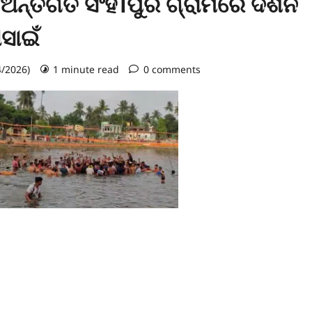
ନ୍ତଗର୍ତ ସିଂହ।ପୁର ଗ୍ରାମରେ ଦର୍ଶନ
ସାଇଁ
4/2026)
1 minute read
0 comments