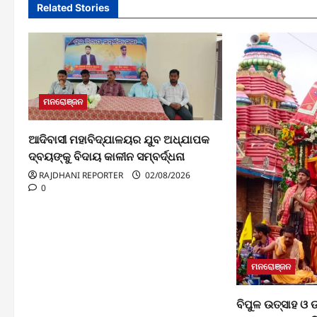
Related Stories
ମନରୋଞ୍ଜନ
ଆଦିବାସୀ ମହାବିଦ୍ଯାଳୟର ଯୁବ ଅଧ୍ଯାପକ
ଦ୍ବୟଙ୍କୁ ବିଦାୟ କାଳୀନ ସମ୍ବର୍ଦ୍ଧନା
RAJDHANI REPORTER
02/08/2026
0
ମନରୋଞ୍ଜନ
ବିପୁଳ ଉତ୍ସାହ ଓ 