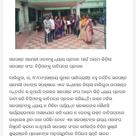
ସରପଞ୍ଚ ଚାମେଲୀ ଓଝାଙ୍କୁ ନ୍ୟାୟ ପ୍ରଦାନ ପାଇଁ ଅଣ୍ଟା ଭିଡ଼ିଲା
ସରପଞ୍ଚ ସଂଘ: ବିଡ଼ିଓଙ୍କୁ ଦାବିପତ୍ର ପ୍ରଦାନ
ବାଲିଗୁଡା, ତା, ୧୮/୦୬:(ସଞ୍ଜୟ କୁମାର ପାଣିଗ୍ରାହୀ): ବହୁ ଚର୍ଚ୍ଚିତ ସରପଞ୍ଚ
ଚାମେଲୀ ଓଝାଙ୍କ ସପକ୍ଷରେ ଏବେ କନ୍ଧମାଳ ଜିଲ୍ଲା ବାଲିଗୁଡା ଉପଖଣ୍ଡ
ଅନ୍ତର୍ଗତ କ.ନୂଆଗାଁ ବ୍ଲକର ସରପଞ୍ଚ ସଂଘ ଅଣ୍ଟା ଭିଡ଼ି ନ୍ୟାୟ ପ୍ରଦାନ
ଦାବୀ କରି ବିଡ଼ିଓଙ୍କୁ ଦାବିପତ୍ର ପ୍ରଦାନ କରିଛନ୍ତି। ଉକ୍ତ ମହିଳା
ସରପଞ୍ଚଙ୍କୁ ନ୍ୟାୟ ନ ମିଳିବା ପର୍ଯ୍ୟନ୍ତ ସରକାରଙ୍କ କୌଣସି
କାର୍ଯ୍ୟକ୍ରମରେ ଅସହଯୋଗ କରି ଯୋଗ ନ ଦେବାକୁ ଉକ୍ତ ଦାବିପତ୍ରରେ
ଉଲ୍ଲେଖ ଥିବା ଜଣା ପଡିଛି। ତେବେ ଏହା ସରପଞ୍ଚଙ୍କ ରାଜ୍ୟ ମହାସଂଘ
ନିଷ୍ପତି କ୍ରମେ କ.ନୂଆଗାଁ ସରପଞ୍ଚ ସଂଘର କର୍ମକର୍ତ୍ତା ବିଡ଼ିଓ ସୁଶ୍ରୀ
ଶୁଭ୍ରାଞ୍ଜଳି ପ୍ରଧାନଙ୍କ ଅନୁପସ୍ଥିତିରେ ଜିପିଇଓ ସ୍ମୃତି ସାଗର