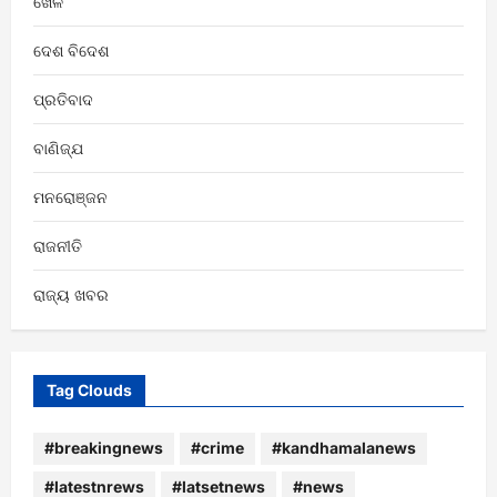
ଖେଳ
ଦେଶ ବିଦେଶ
ପ୍ରତିବାଦ
ବାଣିଜ୍ଯ
ମନରୋଞ୍ଜନ
ରାଜନୀତି
ରାଜ୍ୟ ଖବର
Tag Clouds
#breakingnews
#crime
#kandhamalanews
#latestnrews
#latsetnews
#news