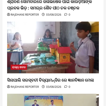
ଶ୍ରାବଣ ସୋମବାରରେ ଜଳାଭିଷେକ ପାଇଁ କାଉଡ଼ିଆଙ୍କ
ପ୍ରବଳ ଭିଡ଼ : ସମଗ୍ର ଶୈବ ପୀଠ ଚଳ ଚଞ୍ଚଳ
RAJDHANI REPORTER
03/08/2026
0
ରାଜ୍ୟ ଖବର
ସିନାପାଲି ସରସ୍ବତୀ ବିଦ୍ୟାମନ୍ଦିର ରେ ଜ୍ଞାନବିଜ୍ଞାନ ମେଳା
RAJDHANI REPORTER
03/08/2026
0