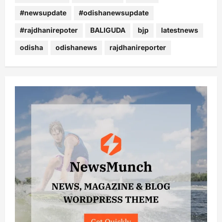
#newsupdate
#odishanewsupdate
#rajdhanirepoter
BALIGUDA
bjp
latestnews
odisha
odishanews
rajdhanireporter