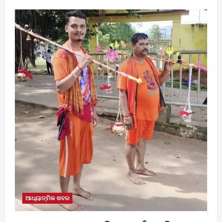
ଆଧ୍ୟାତ୍ମିକ ଖବର