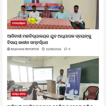
ମନରୋଞ୍ଜନ
ଆଦିବାସୀ ମହାବିଦ୍ଯାଳୟର ଯୁବ ଅଧ୍ଯାପକ ଦ୍ବୟଙ୍କୁ
ବିଦାୟ କାଳୀନ ସମ୍ବର୍ଦ୍ଧନା
RAJDHANI REPORTER
02/08/2026
0
ରାଜ୍ୟ ଖବର