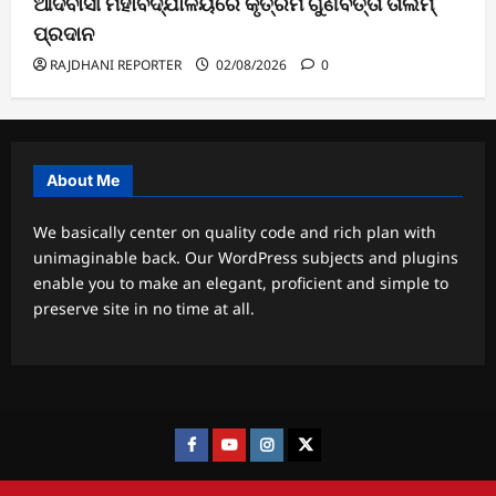
ଆଦିବାସୀ ମହାବିଦ୍ଯାଳୟରେ କୃତ୍ରିମ ଗୁଣବତ୍ତା ତାଲିମ୍
ପ୍ରଦାନ
RAJDHANI REPORTER
02/08/2026
0
About Me
We basically center on quality code and rich plan with
unimaginable back. Our WordPress subjects and plugins
enable you to make an elegant, proficient and simple to
preserve site in no time at all.
Facebook
Youtube
Instagram
twitter