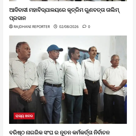
ଆଦିବାସୀ ମହାବିଦ୍ଯାଳୟରେ କୃତ୍ରିମ ଗୁଣବତ୍ତା ତାଲିମ୍
ପ୍ରଦାନ
RAJDHANI REPORTER
02/08/2026
0
ରାଜ୍ୟ ଖବର
ବରିଷ୍ଠ ନାଗରିକ ସଂଘ ର ନୂତନ କର୍ମକର୍ତ୍ତା ନିର୍ବାଚନ