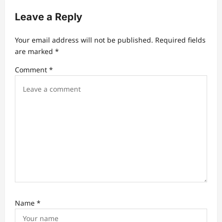
v
Leave a Reply
i
g
Your email address will not be published.
Required fields
a
are marked
*
t
Comment
*
i
o
n
Name
*