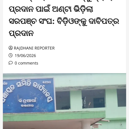
ପ୍ରଦାନ ପାଇଁ ଅଣ୍ଟା ଭିଡ଼ିଲା
ସରପଞ୍ଚ ସଂଘ: ବିଡ଼ିଓଙ୍କୁ ଦାବିପତ୍ର
ପ୍ରଦାନ
RAJDHANI REPORTER
19/06/2026
0 comments