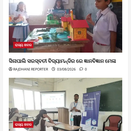
ରାଜ୍ୟ ଖବର
ସିନାପାଲି ସରସ୍ବତୀ ବିଦ୍ୟାମନ୍ଦିର ରେ ଜ୍ଞାନବିଜ୍ଞାନ ମେଳା
RAJDHANI REPORTER
03/08/2026
0
ରାଜ୍ୟ ଖବର