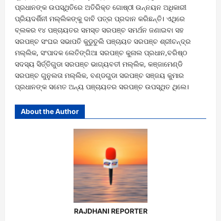
ପ୍ରଧାନଙ୍କ ଉପସ୍ଥିତିରେ ଅତିରିକ୍ତ ଗୋଷ୍ଠୀ ଉନ୍ନୟନ ଅଧିକାରୀ
ପ୍ରିୟଦର୍ଶିନୀ ମଲ୍ଲିକଙ୍କୁ ଦାବି ପତ୍ର ପ୍ରଦାନ କରିଛନ୍ତି। ଏଥିରେ
ବ୍ଲକର ୧୪ ପଞ୍ଚାୟତର ସମସ୍ତ ସରପଞ୍ଚ ସମର୍ଥନ ଜଣାଇବା ସହ
ସରପଞ୍ଚ ସଂଘର ସଭାପତି କୁଡୁତୁଲି ପଞ୍ଚାୟତ ସରପଞ୍ଚ ଶ୍ରୀଚନ୍ଦ୍ର
ମଲ୍ଲିକ, ସଂପାଦକ ଲେତିଙ୍ଗିଆ ସରପଞ୍ଚ କୁନାଲ ପ୍ରଧାନ,ବରିଷ୍ଠ
ସଦସ୍ୟ ସିର୍ତ୍ତିଗୁଡା ସରପଞ୍ଚ ଭାଗ୍ୟବତୀ ମଲ୍ଲିକ, କଞ୍ଜାମେଣ୍ଡି
ସରପଞ୍ଚ ଗୁନୁଲତା ମଲ୍ଲିକ, ବଣ୍ଡଗୁଡା ସରପଞ୍ଚ ସଞ୍ଜୟ କୁମାର
ପ୍ରଧାନଙ୍କ ସମେତ ଅନ୍ୟ ପଞ୍ଚାୟତର ସରପଞ୍ଚ ଉପସ୍ଥିତ ଥିଲେ।
About the Author
RAJDHANI REPORTER