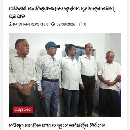
ଆଦିବାସୀ ମହାବିଦ୍ଯାଳୟରେ କୃତ୍ରିମ ଗୁଣବତ୍ତା ତାଲିମ୍
ପ୍ରଦାନ
RAJDHANI REPORTER
02/08/2026
0
ରାଜ୍ୟ ଖବର
ବରିଷ୍ଠ ନାଗରିକ ସଂଘ ର ନୂତନ କର୍ମକର୍ତ୍ତା ନିର୍ବାଚନ