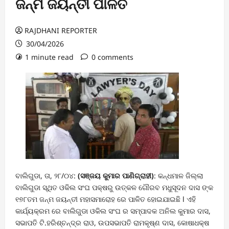
ଜନ୍ମ ଜୟନ୍ତୀ ପାଳିତ
RAJDHANI REPORTER
30/04/2026
1 minute read
0 comments
ବାଲିଗୁଡା, ତା, ୨୮/୦୪:
(ସଞ୍ଜୟ କୁମାର ପାଣିଗ୍ରାହୀ)
: କନ୍ଧମାଳ ଜିଲ୍ଲା
ବାଲିଗୁଡା ସ୍ଥିତ ଓକିଲ ସଂଘ ପକ୍ଷରୁ ଉତ୍କଳ ଗୌରବ ମଧୁସୂଦନ ଦାସ ଙ୍କ
୧୭୮ତମ ଜନ୍ମ ଜୟନ୍ତୀ ମହାସମାରୋହ ରେ ପାଳିତ ହୋଇଯାଇଛି l ଏହି
କାର୍ଯ୍ୟକ୍ରମ ରେ ବାଲିଗୁଡା ଓକିଲ ସଂଘ ର ସମ୍ପାଦକ ଅନିଲ କୁମାର ଦାସ,
ସଭାପତି ଟି.ହରିଶ୍ଚନ୍ଦ୍ର ରାଓ, ଉପସଭାପତି ରାମକୃଷ୍ଣ ଦାସ, କୋଷାଧକ୍ଷ