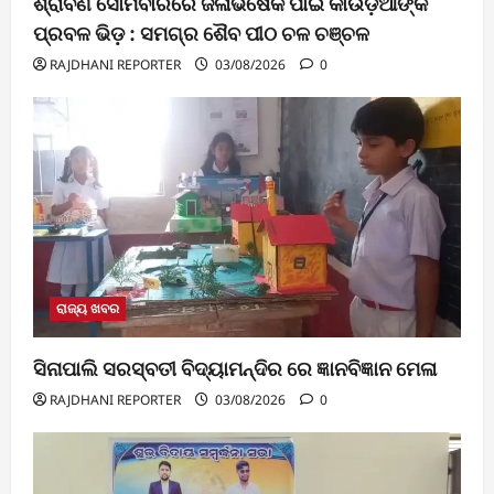
ଶ୍ରାବଣ ସୋମବାରରେ ଜଳାଭିଷେକ ପାଇଁ କାଉଡ଼ିଆଙ୍କ
ପ୍ରବଳ ଭିଡ଼ : ସମଗ୍ର ଶୈବ ପୀଠ ଚଳ ଚଞ୍ଚଳ
RAJDHANI REPORTER
03/08/2026
0
ରାଜ୍ୟ ଖବର
ସିନାପାଲି ସରସ୍ବତୀ ବିଦ୍ୟାମନ୍ଦିର ରେ ଜ୍ଞାନବିଜ୍ଞାନ ମେଳା
RAJDHANI REPORTER
03/08/2026
0