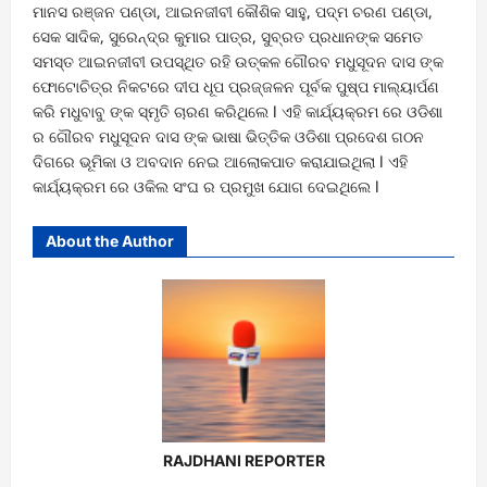
ମାନସ ରଞ୍ଜନ ପଣ୍ଡା, ଆଇନଜୀବୀ କୌଶିକ ସାହୁ, ପଦ୍ମ ଚରଣ ପଣ୍ଡା,
ସେକ ସାଦିକ, ସୁରେନ୍ଦ୍ର କୁମାର ପାତ୍ର, ସୁବ୍ରତ ପ୍ରଧାନଙ୍କ ସମେତ
ସମସ୍ତ ଆଇନଜୀବୀ ଉପସ୍ଥିତ ରହି ଉତ୍କଳ ଗୌରବ ମଧୁସୂଦନ ଦାସ ଙ୍କ
ଫୋଟୋଚିତ୍ର ନିକଟରେ ଦୀପ ଧୂପ ପ୍ରଜ୍ଜଳନ ପୂର୍ବକ ପୁଷ୍ପ ମାଲ୍ୟାର୍ପଣ
କରି ମଧୁବାବୁ ଙ୍କ ସ୍ମୃତି ଚାରଣ କରିଥିଲେ l ଏହି କାର୍ଯ୍ୟକ୍ରମ ରେ ଓଡିଶା
ର ଗୌରବ ମଧୁସୂଦନ ଦାସ ଙ୍କ ଭାଷା ଭିତ୍ତିକ ଓଡିଶା ପ୍ରଦେଶ ଗଠନ
ଦିଗରେ ଭୂମିକା ଓ ଅବଦାନ ନେଇ ଆଲୋକପାତ କରାଯାଇଥିଲା l ଏହି
କାର୍ଯ୍ୟକ୍ରମ ରେ ଓକିଲ ସଂଘ ର ପ୍ରମୁଖ ଯୋଗ ଦେଇଥିଲେ l
About the Author
RAJDHANI REPORTER