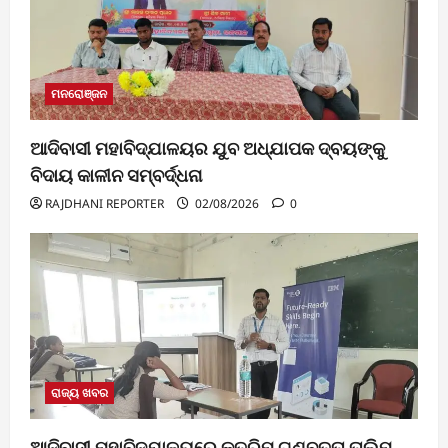
ମନରୋଞ୍ଜନ
ଆଦିବାସୀ ମହାବିଦ୍ଯାଳୟର ଯୁବ ଅଧ୍ଯାପକ ଦ୍ବୟଙ୍କୁ
ବିଦାୟ କାଳୀନ ସମ୍ବର୍ଦ୍ଧନା
RAJDHANI REPORTER
02/08/2026
0
ରାଜ୍ୟ ଖବର
ଆଦିବାସୀ ମହାବିଦ୍ଯାଳୟରେ କୃତ୍ରିମ ଗୁଣବତ୍ତା ତାଲିମ୍