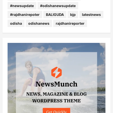
#newsupdate
#odishanewsupdate
#rajdhanirepoter
BALIGUDA
bjp
latestnews
odisha
odishanews
rajdhanireporter