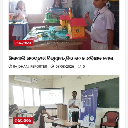
ରାଜ୍ୟ ଖବର
ସିନାପାଲି ସରସ୍ବତୀ ବିଦ୍ୟାମନ୍ଦିର ରେ ଜ୍ଞାନବିଜ୍ଞାନ ମେଳା
RAJDHANI REPORTER
03/08/2026
0
ରାଜ୍ୟ ଖବର