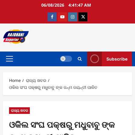
Skip
06/08/2026
4:41:48 AM
to
content
Facebook
Youtube
Instagram
twitter
Subscribe
Primary
Menu
Home
ରାଜ୍ୟ ଖବର
ଓକିଲ ସଂଘ ପକ୍ଷରୁ ମଧୁବାବୁ ଙ୍କ ଜନ୍ମ ଜୟନ୍ତୀ ପାଳିତ
ରାଜ୍ୟ ଖବର
ଓକିଲ ସଂଘ ପକ୍ଷରୁ ମଧୁବାବୁ ଙ୍କ