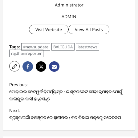
Administrator
ADMIN
Visit Website
View All Posts
Tags:
#newsupdate
BALIGUDA
latestnews
rajdhanireporter
P
Previous:
o
ମୋବାଇଲ ନେଟୱର୍କ ବିପର୍ଯ୍ୟସ୍ତ : ଇଣ୍ଟରନେଟ ସେବା ବ୍ଯାହତ ଯୋଗୁଁ
s
ବାଲିଗୁଡା ବାସୀ ହନ୍ତସନ୍ତ
t
Next:
ବ୍ରାହ୍ମଣୀଗାଁ ବନାଞ୍ଚଳ ରେ ହାତୀପଲ : ବନ ବିଭାଗ ପକ୍ଷରୁ ସଚେତନତା
n
a