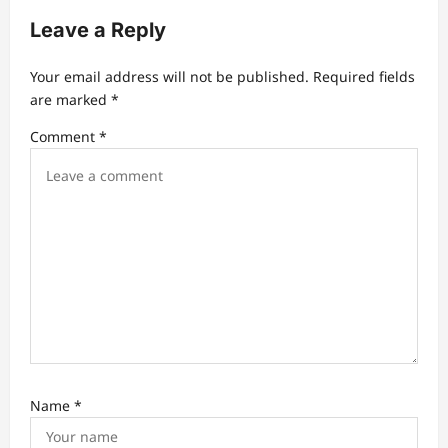
v
Leave a Reply
i
g
Your email address will not be published.
Required fields
a
are marked
*
t
Comment
*
i
o
n
Name
*