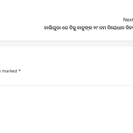
Next
ବାଲିଗୁଡା ରେ ବିଜୁ ବାବୁଙ୍କ ୨୯ ତମ ତିରୋଧାନ ଦିବ
re marked
*