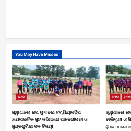
You May Have Missed
ଖେଳ
ଖେଳ
ମନର
ସ୍ୱାଧୀନତା କପ ଫୁଟବଲ ଚମ୍ପିୟାନସିପ
ସ୍ୱାଧୀନତା କ
:ପେନାଲଟିକ ସୁଟ ଜରିଆରେ ପାଦେରୀପଡା ଓ
ବାଲିଗୁଡା ଓ ସ
ସୁଣ୍ଡରୁମିଲା ଦଳ ବିଜୟୀ
RAJDHANI R