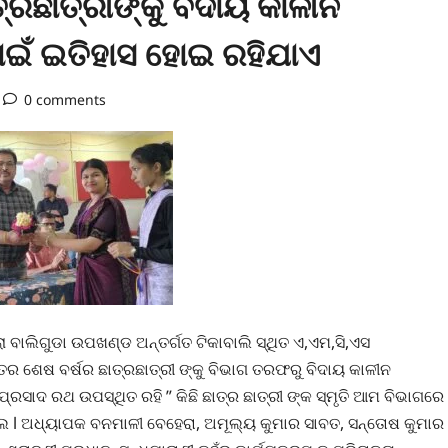
୍ରଛାତ୍ରୀଙ୍କୁ ବିଦାୟ କାଳୀନ
 ପାଇଁ ଇତିହାସ ହୋଇ ରହିଯାଏ
0 comments
ଲା ବାଲିଗୁଡା ଉପଖଣ୍ଡ ଅନ୍ତର୍ଗତ ଟିକାବାଲି ସ୍ଥିତ ଏ,ଏମ,ସି,ଏସ
ର ଶେଷ ବର୍ଷର ଛାତ୍ରଛାତ୍ରୀ ଙ୍କୁ ବିଭାଗ ତରଫରୁ ବିଦାୟ କାଳୀନ
 ପ୍ରସାଦ ରଥ ଉପସ୍ଥିତ ରହି ” କିଛି ଛାତ୍ର ଛାତ୍ରୀ ଙ୍କ ସ୍ମୃତି ଆମ ବିଭାଗରେ
ଲେ l ଅଧ୍ୟାପକ ବନମାଳୀ ବେହେରା, ଅମୂଲ୍ୟ କୁମାର ସାବତ, ସନ୍ତୋଷ କୁମାର