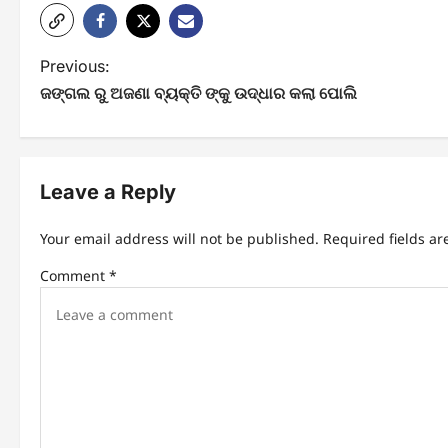
P
Previous:
ଜଙ୍ଗଲ ରୁ ଅଜଣା ବ୍ୟକ୍ତି ଙ୍କୁ ଉଦ୍ଧାର କଲା ପୋଲି
o
s
t
Leave a Reply
n
Your email address will not be published.
Required fields a
a
Comment
*
v
i
g
a
t