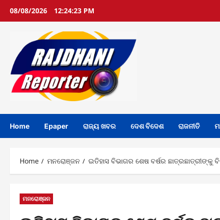
Skip
08/08/2026
12:24:24 PM
to
content
Home
Epaper
ରାଜ୍ୟ ଖବର
ଦେଶ ବିଦେଶ
ରାଜନୀତି
ମ
Home
ମନରୋଞ୍ଜନ
ଇତିହାସ ବିଭାଗର ଶେଷ ବର୍ଷର ଛାତ୍ରଛାତ୍ରୀଙ୍କୁ ବି
ମନରୋଞ୍ଜନ