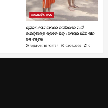
ଆଧ୍ୟାତ୍ମିକ ଖବର
ଶ୍ରାବଣ ସୋମବାରରେ ଜଳାଭିଷେକ ପାଇଁ
କାଉଡ଼ିଆଙ୍କ ପ୍ରବଳ ଭିଡ଼ : ସମଗ୍ର ଶୈବ ପୀଠ
ଚଳ ଚଞ୍ଚଳ
RAJDHANI REPORTER
03/08/2026
0