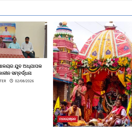
୍ଯାଳୟର ଯୁବ ଅଧ୍ଯାପକ
ାଳୀନ ସମ୍ବର୍ଦ୍ଧନା
TER
02/08/2026
ମନରୋଞ୍ଜନ