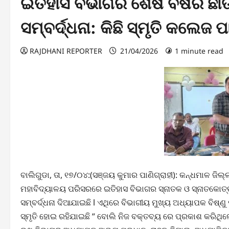
ଇତିହାସ ବିଭାଗର ଶେଷ ବର୍ଷର ଛାତ
ସମ୍ବର୍ଦ୍ଧନା: କିଛି ସ୍ମୃତି କଲେଜ
RAJDHANI REPORTER
21/04/2026
1 minute read
ବାଲିଗୁଡା, ତା, ୧୭/୦୪:(ସଞ୍ଜୟ କୁମାର ପାଣିଗ୍ରାହୀ): କନ୍ଧମାଳ ଜିଲ୍
ମହାବିଦ୍ୟାଳୟ ପରିସରରେ ଇତିହାସ ବିଭାଗର ସ୍ନାତକ ଓ ସ୍ନାତକୋତ୍ତ
ସମ୍ବର୍ଦ୍ଧନା ଦିଆଯାଇଛି l ଏଥିରେ ବିଭାଗୀୟ ମୁଖ୍ୟ ଅଧ୍ୟାପକ ବିଷ୍ଣୁ
ସ୍ମୃତି ହୋଇ ରହିଯାଇଛି ” ବୋଲି ନିଜ ବକ୍ତବ୍ୟ ରେ ପ୍ରକାଶ କରିଥି