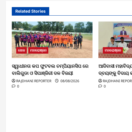
Related Stories
ଖେଳ
ମନରୋଞ୍ଜନ
ମନରୋଞ୍ଜନ
ସ୍ୱାଧୀନତା କପ ଫୁଟବଲ ଚମ୍ପିୟାନସିପ ରେ
ଆଦିବାସୀ ମହାବିଦ
ବାଲିଗୁଡା ଓ ସିପାଞ୍ଜିରୀ ଦଳ ବିଜୟୀ
ଦ୍ବୟଙ୍କୁ ବିଦାୟ କ
RAJDHANI REPORTER
08/08/2026
RAJDHANI REPOR
0
0