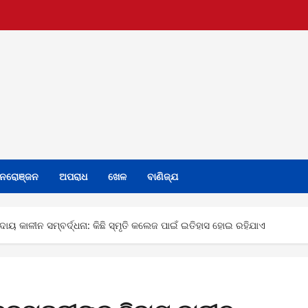
ନରୋଞ୍ଜନ
ଅପରାଧ
ଖେଳ
ବାଣିଜ୍ଯ
ଦାୟ କାଳୀନ ସମ୍ବର୍ଦ୍ଧନା: କିଛି ସ୍ମୃତି କଲେଜ ପାଇଁ ଇତିହାସ ହୋଇ ରହିଯାଏ