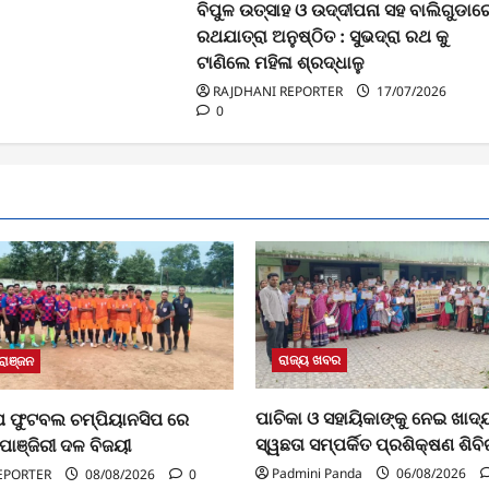
ବିପୁଳ ଉତ୍ସାହ ଓ ଉଦ୍ଦୀପନା ସହ ବାଲିଗୁଡାର
ରଥଯାତ୍ରା ଅନୁଷ୍ଠିତ : ସୁଭଦ୍ରା ରଥ କୁ
ଟାଣିଲେ ମହିଳା ଶ୍ରଦ୍ଧାଳୁ
RAJDHANI REPORTER
17/07/2026
0
ରାଜ୍ୟ ଖବର
ୋଞ୍ଜନ
ପାଚିକା ଓ ସହାୟିକାଙ୍କୁ ନେଇ ଖାଦ୍ୟ
ପ ଫୁଟବଲ ଚମ୍ପିୟାନସିପ ରେ
ସ୍ୱଛତା ସମ୍ପର୍କିତ ପ୍ରଶିକ୍ଷଣ ଶିବ
ିପାଞ୍ଜିରୀ ଦଳ ବିଜୟୀ
Padmini Panda
06/08/2026
EPORTER
08/08/2026
0