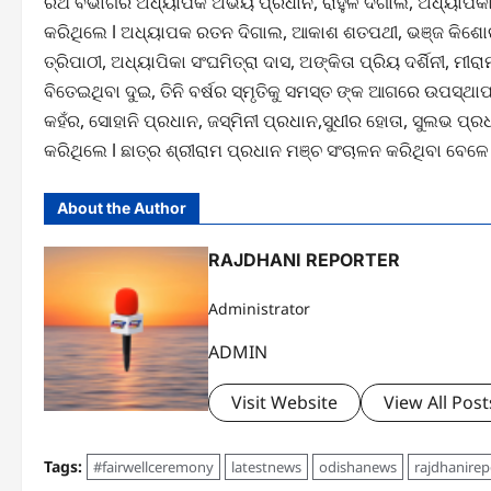
ରଥ ବିଭାଗର ଅଧ୍ୟାପକ ଅଭୟ ପ୍ରଧାନ, ରାହୁଳ ଦିଗାଲ, ଅଧ୍ୟାପିକା ଶ୍
କରିଥିଲେ l ଅଧ୍ୟାପକ ରତନ ଦିଗାଲ, ଆକାଶ ଶତପଥୀ, ଭଞ୍ଜ କିଶୋର 
ତ୍ରିପାଠୀ, ଅଧ୍ୟାପିକା ସଂଘମିତ୍ରା ଦାସ, ଅଙ୍କିତା ପ୍ରିୟ ଦର୍ଶିନୀ, ମ
ବିତେଇଥିବା ଦୁଇ, ତିନି ବର୍ଷର ସ୍ମୃତିକୁ ସମସ୍ତ ଙ୍କ ଆଗରେ ଉପସ୍ଥାପନ 
କହଁର, ସୋହାନି ପ୍ରଧାନ, ଜସ୍ମିନୀ ପ୍ରଧାନ,ସୁଧୀର ହୋତା, ସୁଲଭ 
କରିଥିଲେ l ଛାତ୍ର ଶ୍ରୀରାମ ପ୍ରଧାନ ମଞ୍ଚ ସଂଚାଳନ କରିଥିବା ବେଳେ 
About the Author
RAJDHANI REPORTER
Administrator
ADMIN
Visit Website
View All Post
Tags:
#fairwellceremony
latestnews
odishanews
rajdhanirep