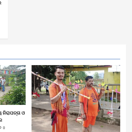
େ
 ନିରାପତ୍ତା ଓ
ିର
0