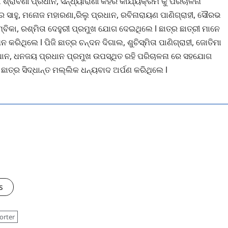
ରାବଣୀ ପ୍ରଧାନ, ସନ୍ଧ୍ୟାରାଣୀ କହଁର କାର୍ଯ୍ୟକ୍ରମ କୁ ପରିଚାଳନା
ସାହୁ, ମନୋଜ ମହାରଣା,ରିଲୁ ପ୍ରଧାନ, ରବିନାରାୟଣ ପାଣିଗ୍ରାହୀ, ସୌରଭ
ୀରାମ୍ବିକା, ରଶ୍ମିତା ଦେହୁରୀ ପ୍ରମୁଖ ଯୋଗ ଦେଇଥିଲେ l ଛାତ୍ର ଛାତ୍ରୀ ମାନେ
କରିଥିଲେ l ପିଜି ଛାତ୍ର ଚନ୍ଦନ ଦିଗାଲ, ଶୁଚିସ୍ମିତା ପାଣିଗ୍ରାହୀ, ଜୋତିମା
ପ୍ରଧାନ, ଧନଜୟ ପ୍ରଧାନ ପ୍ରମୁଖ ଉପସ୍ଥିତ ରହି ପରିଚାଳନା ରେ ସହଯୋଗ
ଛାତ୍ର ସିଦ୍ଧାନ୍ତ ମଲ୍ଲିକ ଧନ୍ୟବାଦ ଅର୍ପଣ କରିଥିଲେ l
s
orter