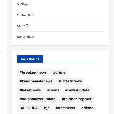
ବାଣିଜ୍ଯ
ମନରୋଞ୍ଜନ
ରାଜନୀତି
ରାଜ୍ୟ ଖବର
Tag Clouds
#breakingnews
#crime
#kandhamalanews
#latestnrews
#latsetnews
#news
#newsupdate
#odishanewsupdate
#rajdhanirepoter
BALIGUDA
bjp
latestnews
odisha