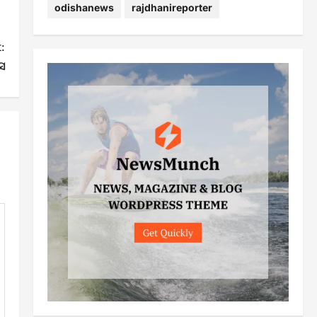
odishanews
rajdhanireporter
:
ସ