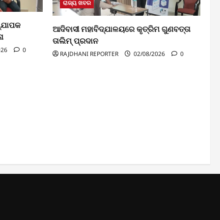
ରାଜ୍ୟ ଖବର
ଧ୍ଯାପକ
ଆଦିବାସୀ ମହାବିଦ୍ଯାଳୟରେ କୃତ୍ରିମ ଗୁଣବତ୍ତା
ନା
ତାଲିମ୍ ପ୍ରଦାନ
026
0
RAJDHANI REPORTER
02/08/2026
0