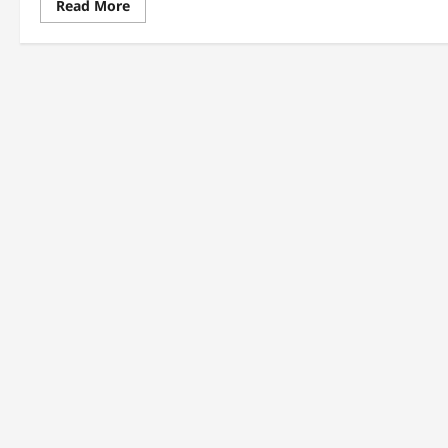
Read
Read More
abo
more
ଉପ
about
କ୍ରୀ
ବାଲିଗୁଡ଼ାରେ
ସଂଘ
ଏସ
ଆନୁ
ଆଇ
ସମ
ଆର-୨୦୨୬
କପ୍
ସଚେତନତା:
ବ୍ୟ
ଫୁଟବଲ
ପ୍ର
ମ୍ୟାଚରେ
ଉଦଯ
ଉପଖଣ୍ଡ
କ୍ରୀଡ଼ା
ସଂଘର
ବିଜୟ