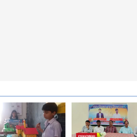
ମନରୋଞ୍ଜନ