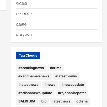
ବାଣିଜ୍ଯ
ମନରୋଞ୍ଜନ
ରାଜନୀତି
ରାଜ୍ୟ ଖବର
Tag Clouds
#breakingnews
#crime
#kandhamalanews
#latestnrews
#latsetnews
#news
#newsupdate
#odishanewsupdate
#rajdhanirepoter
BALIGUDA
bjp
latestnews
odisha