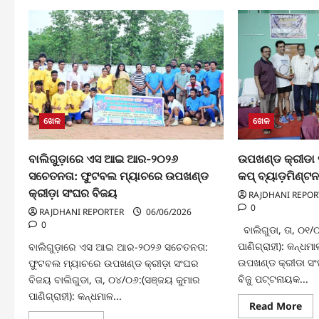
ଖେଳ
ଖେଳ
ବାଲିଗୁଡ଼ାରେ ଏସ ଆଇ ଆର-୨୦୨୬
ଉପଖଣ୍ଡ କ୍ରୀଡା
ସଚେତନତା: ଫୁଟବଲ ମ୍ୟାଚରେ ଉପଖଣ୍ଡ
କପ୍ ବ୍ୟାଡ଼ମିଣ୍ଟ
କ୍ରୀଡ଼ା ସଂଘର ବିଜୟ
RAJDHANI REPOR
0
RAJDHANI REPORTER
06/06/2026
0
ବାଲିଗୁଡା, ତା, ୦୧/
ପାଣିଗ୍ରାହୀ): କନ୍ଧମା
ବାଲିଗୁଡ଼ାରେ ଏସ ଆଇ ଆର-୨୦୨୬ ସଚେତନତା:
ଉପଖଣ୍ଡ କ୍ରୀଡା ସଂ
ଫୁଟବଲ ମ୍ୟାଚରେ ଉପଖଣ୍ଡ କ୍ରୀଡ଼ା ସଂଘର
ବିଜୁ ପଟ୍ଟନାୟକ...
ବିଜୟ ବାଲିଗୁଡା, ତା, ୦୪/୦୬:(ସଞ୍ଜୟ କୁମାର
ପାଣିଗ୍ରାହୀ): କନ୍ଧମାଳ...
Re
Read More
mo