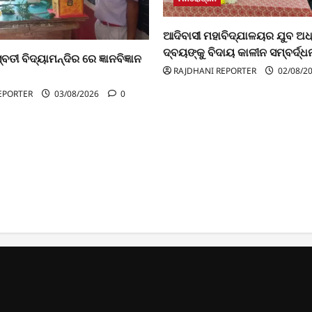
ଆଦିବାସୀ ମହାବିଦ୍ଯାଳୟର ଯୁବ ଅ
ଦ୍ବୟଙ୍କୁ ବିଦାୟ କାଳୀନ ସମ୍ବର୍ଦ୍ଧ
ବତୀ ବିଦ୍ୟାମନ୍ଦିର ରେ ଜ୍ଞାନବିଜ୍ଞାନ
RAJDHANI REPORTER
02/08/2
EPORTER
03/08/2026
0