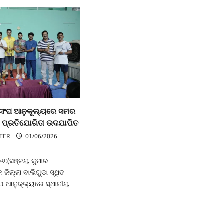
 ସଂଘ ଆନୁକୂଲ୍ୟରେ ସମର
ନ ପ୍ରତିଯୋଗିତା ଉଦଯାପିତ
TER
01/06/2026
୦୬:(ସଞ୍ଜୟ କୁମାର
ଳ ଜିଲ୍ଲା ବାଲିଗୁଡା ସ୍ଥିତ
ଘ ଆନୁକୂଲ୍ୟରେ ସ୍ଥାନୀୟ
ad
re