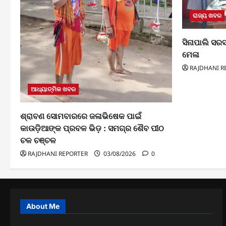
ରାଜ୍ୟ ଖବର
ସିନାପାଲି ସରସ୍
ମେଳା
RAJDHANI R
ଆଧ୍ୟାତ୍ମିକ ଖବର
ଶ୍ରାବଣ ସୋମବାରରେ ଜଳାଭିଷେକ ପାଇଁ
କାଉଡ଼ିଆଙ୍କ ପ୍ରବଳ ଭିଡ଼ : ସମଗ୍ର ଶୈବ ପୀଠ
ଚଳ ଚଞ୍ଚଳ
RAJDHANI REPORTER
03/08/2026
0
About Me