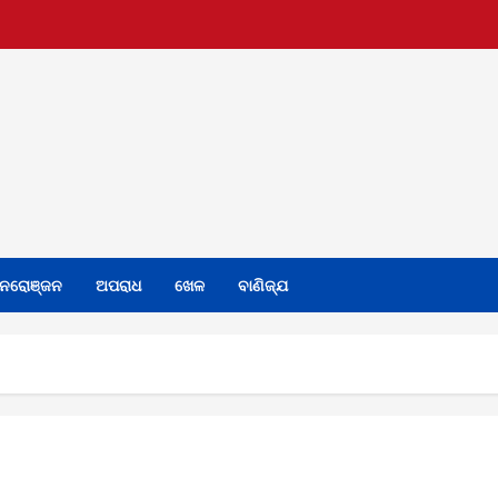
ନରୋଞ୍ଜନ
ଅପରାଧ
ଖେଳ
ବାଣିଜ୍ଯ