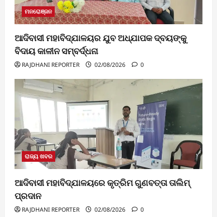
ମନରୋଞ୍ଜନ
ଆଦିବାସୀ ମହାବିଦ୍ଯାଳୟର ଯୁବ ଅଧ୍ଯାପକ ଦ୍ବୟଙ୍କୁ
ବିଦାୟ କାଳୀନ ସମ୍ବର୍ଦ୍ଧନା
RAJDHANI REPORTER
02/08/2026
0
ରାଜ୍ୟ ଖବର
ଆଦିବାସୀ ମହାବିଦ୍ଯାଳୟରେ କୃତ୍ରିମ ଗୁଣବତ୍ତା ତାଲିମ୍
ପ୍ରଦାନ
RAJDHANI REPORTER
02/08/2026
0