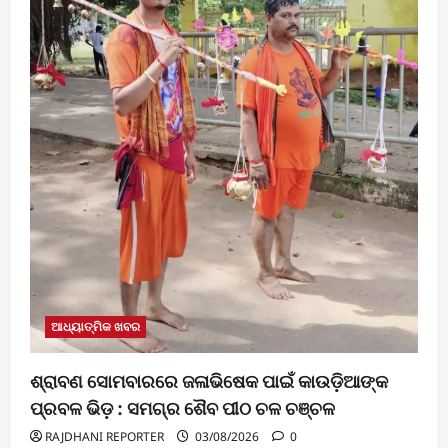
ଆଧ୍ୟାତ୍ମିକ ଖବର
ଶ୍ରାବଣ ସୋମବାରରେ ଜଳାଭିଷେକ ପାଇଁ କାଉଡ଼ିଆଙ୍କ
ପ୍ରବଳ ଭିଡ଼ : ସମଗ୍ର ଶୈବ ପୀଠ ଚଳ ଚଞ୍ଚଳ
RAJDHANI REPORTER
03/08/2026
0