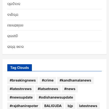
ପ୍ରତିବାଦ
ବାଣିଜ୍ଯ
ମନରୋଞ୍ଜନ
ରାଜନୀତି
ରାଜ୍ୟ ଖବର
Tag Clouds
#breakingnews
#crime
#kandhamalanews
#latestnrews
#latsetnews
#news
#newsupdate
#odishanewsupdate
#rajdhanirepoter
BALIGUDA
bjp
latestnews