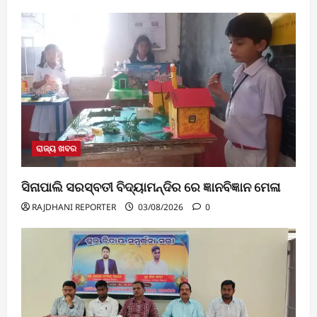
ରାଜ୍ୟ ଖବର
ସିନାପାଲି ସରସ୍ବତୀ ବିଦ୍ୟାମନ୍ଦିର ରେ ଜ୍ଞାନବିଜ୍ଞାନ ମେଳା
RAJDHANI REPORTER
03/08/2026
0