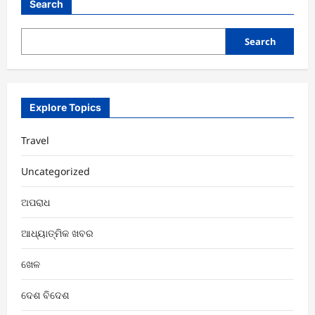
ରାଜ୍ୟସଭାର
Search
ସଦସ୍ୟ
ରିଟର୍ଣ୍ଣି
ଅଫିସରଙ୍କ
ଠାରୁ
Search
ନିର୍ବାଚିତ
ହେବାର
ପ୍ରମାଣପତ୍ର
ଗ୍ରହଣ
କରୁଛନ୍ତି
l
Explore Topics
Travel
Uncategorized
ଅପରାଧ
ଆଧ୍ୟାତ୍ମିକ ଖବର
ଖେଳ
ଦେଶ ବିଦେଶ