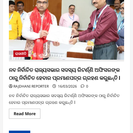
ରାଜନୀତି
ନବ ନିର୍ବାଚିତ ରାଜ୍ୟସଭାର ସଦସ୍ୟ ରିଟର୍ଣ୍ଣି ଅଫିସରଙ୍କ
ଠାରୁ ନିର୍ବାଚିତ ହେବାର ପ୍ରମାଣପତ୍ର ଗ୍ରହଣ କରୁଛନ୍ତି l
RAJDHANI REPORTER
16/03/2026
0
ନବ ନିର୍ବାଚିତ ରାଜ୍ୟସଭାର ସଦସ୍ୟ ରିଟର୍ଣ୍ଣି ଅଫିସରଙ୍କ ଠାରୁ ନିର୍ବାଚିତ
ହେବାର ପ୍ରମାଣପତ୍ର ଗ୍ରହଣ କରୁଛନ୍ତି l
Read
Read More
more
about
ନବ
ନିର୍ବାଚିତ