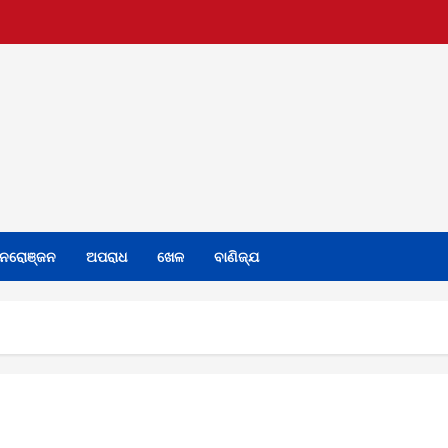
ନରୋଞ୍ଜନ
ଅପରାଧ
ଖେଳ
ବାଣିଜ୍ଯ