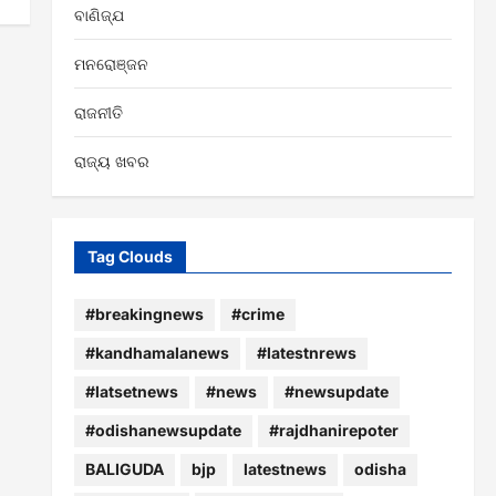
ବାଣିଜ୍ଯ
ମନରୋଞ୍ଜନ
ରାଜନୀତି
ରାଜ୍ୟ ଖବର
Tag Clouds
#breakingnews
#crime
#kandhamalanews
#latestnrews
#latsetnews
#news
#newsupdate
#odishanewsupdate
#rajdhanirepoter
BALIGUDA
bjp
latestnews
odisha