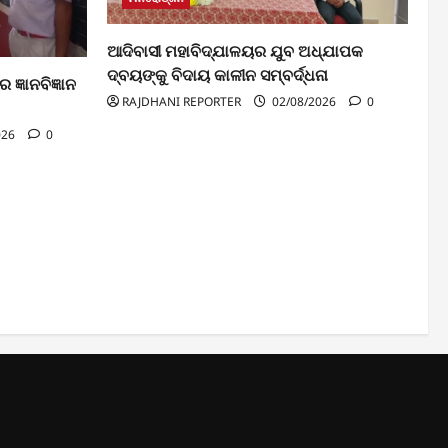
ଆଦିବାସୀ ମହାବିଦ୍ଯାଳୟର ଯୁବ ଅଧ୍ଯାପକ
ଦ୍ବୟଙ୍କୁ ବିଦାୟ କାଳୀନ ସମ୍ବର୍ଦ୍ଧନା
ଜ୍ଞାନବିଜ୍ଞାନ
RAJDHANI REPORTER
02/08/2026
0
026
0