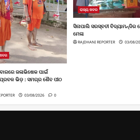
ରାଜ୍ୟ ଖବର
ସିନାପାଲି ସରସ୍ବତୀ ବିଦ୍ୟାମନ୍ଦିର ରେ 
ମେଳା
RAJDHANI REPORTER
03/08/2
 ଖବର
ବାରରେ ଜଳାଭିଷେକ ପାଇଁ
ପ୍ରବଳ ଭିଡ଼ : ସମଗ୍ର ଶୈବ ପୀଠ
EPORTER
03/08/2026
0