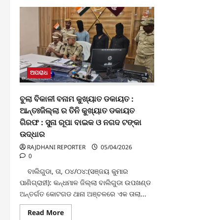
ଅପରାଧ
ବୁଲା ବିକାଳୀ ବନାମ କୁଖ୍ୟାତ ଡକାୟତ :
ଆନ୍ତଃଜିଲ୍ଲା ର ତିନି କୁଖ୍ୟାତ ଡକାୟତ
ଗିରଫ : ସୁନା ରୂପା ବାଇକ ଓ ନଗଦ ଟଙ୍କା
ଉଦ୍ଧାର
RAJDHANI REPORTER
05/04/2026
0
ବାଲିଗୁଡା, ତା, ୦୪/୦୪:(ସଞ୍ଜୟ କୁମାର
ପାଣିଗ୍ରାହୀ): କନ୍ଧମାଳ ଜିଲ୍ଲା ବାଲିଗୁଡା ଉପଖଣ୍ଡ
ଅନ୍ତର୍ଗତ କୋଟଗଡ ଥାନା ଅଞ୍ଚଳରେ ଏକ ତାଲା...
Read
Read More
more