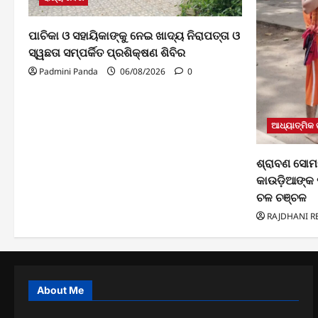
ପାଚିକା ଓ ସହାୟିକାଙ୍କୁ ନେଇ ଖାଦ୍ୟ ନିରାପତ୍ତା ଓ
ସ୍ୱଛତା ସମ୍ପର୍କିତ ପ୍ରଶିକ୍ଷଣ ଶିବିର
Padmini Panda
06/08/2026
0
ଆଧ୍ୟାତ୍ମିକ
ଶ୍ରାବଣ ସୋମ
କାଉଡ଼ିଆଙ୍କ 
ଚଳ ଚଞ୍ଚଳ
RAJDHANI R
About Me