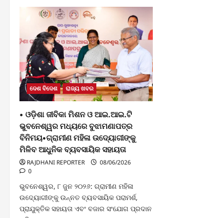
ଦେଶ ବିଦେଶ
ରାଜ୍ୟ ଖବର
• ଓଡ଼ିଶା ଜୀବିକା ମିଶନ ଓ ଆଇ.ଆଇ.ଟି
ଭୁବନେଶ୍ୱର ମଧ୍ୟରେ ବୁଝାମଣାପତ୍ର
ବିନିମୟ•ଗ୍ରାମୀଣ ମହିଳା ଉଦ୍ୟୋଗୀଙ୍କୁ
ମିଳିବ ଆଧୁନିକ ବ୍ୟବସାୟିକ ସହାୟତା
RAJDHANI REPORTER
08/06/2026
0
ଭୁବନେଶ୍ୱର, ୮ ଜୁନ ୨୦୨୬: ଗ୍ରାମୀଣ ମହିଳା
ଉଦ୍ୟୋଗୀଙ୍କୁ ଉନ୍ନତ ବ୍ୟବସାୟିକ ପରାମର୍ଶ,
ପ୍ରାଯୁକ୍ତିକ ସହାୟତା ଏବଂ ବଜାର ସଂଯୋଗ ପ୍ରଦାନ