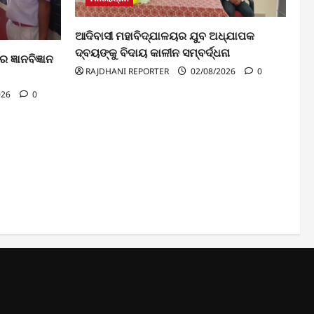
ଆଦିବାସୀ ମହାବିଦ୍ଯାଳୟର ଯୁବ ଅଧ୍ଯାପକ
ଦ୍ବୟଙ୍କୁ ବିଦାୟ କାଳୀନ ସମ୍ବର୍ଦ୍ଧନା
ଜ୍ଞାନବିଜ୍ଞାନ
RAJDHANI REPORTER
02/08/2026
0
026
0