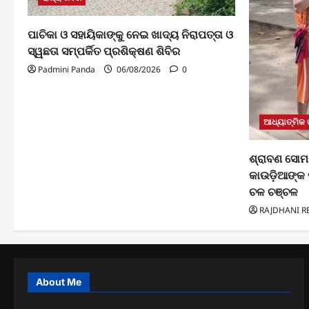
ପାଚିକା ଓ ସହାୟିକାଙ୍କୁ ନେଇ ଖାଦ୍ୟ ନିରାପତ୍ତା ଓ
ସ୍ୱଛତା ସମ୍ପର୍କିତ ପ୍ରଶିକ୍ଷଣ ଶିବିର
Padmini Panda
06/08/2026
0
ଆଧ୍ୟାତ୍ମିକ
ଶ୍ରାବଣ ସୋମ
କାଉଡ଼ିଆଙ୍କ 
ଚଳ ଚଞ୍ଚଳ
RAJDHANI R
About Me