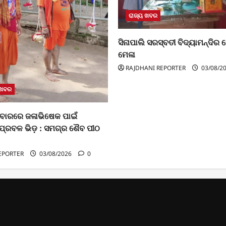
ରାଜ୍ୟ ଖବର
ସିନାପାଲି ସରସ୍ବତୀ ବିଦ୍ୟାମନ୍ଦିର ରେ 
ମେଳା
RAJDHANI REPORTER
03/08/2
 ଖବର
ବାରରେ ଜଳାଭିଷେକ ପାଇଁ
ପ୍ରବଳ ଭିଡ଼ : ସମଗ୍ର ଶୈବ ପୀଠ
EPORTER
03/08/2026
0