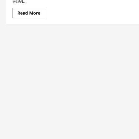
କରିବା...
Read
Read More
more
about
•
ଓଡ଼ିଶା
ଜୀବିକା
ମିଶନ
ଓ
ଆଇ.ଆଇ.ଟି
ଭୁବନେଶ୍ୱର
ମଧ୍ୟରେ
ବୁଝାମଣାପତ୍ର
ବିନିମୟ•ଗ୍ରାମୀଣ
ମହିଳା
ଉଦ୍ୟୋଗୀଙ୍କୁ
ମିଳିବ
ଆଧୁନିକ
ବ୍ୟବସାୟିକ
ସହାୟତା