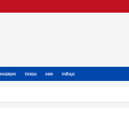
ନରୋଞ୍ଜନ
ଅପରାଧ
ଖେଳ
ବାଣିଜ୍ଯ