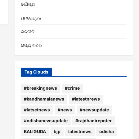
ବାଣିଜ୍ଯ
ମନରୋଞ୍ଜନ
ରାଜନୀତି
ରାଜ୍ୟ ଖବର
Tag Clouds
#breakingnews
#crime
#kandhamalanews
#latestnrews
#latsetnews
#news
#newsupdate
#odishanewsupdate
#rajdhanirepoter
BALIGUDA
bjp
latestnews
odisha