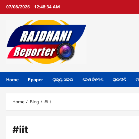
Skip
07/08/2026
12:48:34 AM
to
content
Home
Epaper
ରାଜ୍ୟ ଖବର
ଦେଶ ବିଦେଶ
ରାଜନୀତି
ମ
Home
Blog
#iit
#iit