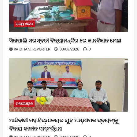
ରାଜ୍ୟ ଖବର
ସିନାପାଲି ସରସ୍ବତୀ ବିଦ୍ୟାମନ୍ଦିର ରେ ଜ୍ଞାନବିଜ୍ଞାନ ମେଳା
RAJDHANI REPORTER
03/08/2026
0
ମନରୋଞ୍ଜନ
ଆଦିବାସୀ ମହାବିଦ୍ଯାଳୟର ଯୁବ ଅଧ୍ଯାପକ ଦ୍ବୟଙ୍କୁ
ବିଦାୟ କାଳୀନ ସମ୍ବର୍ଦ୍ଧନା