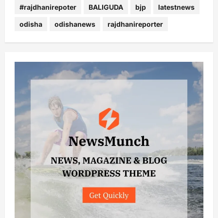
#rajdhanirepoter
BALIGUDA
bjp
latestnews
odisha
odishanews
rajdhanireporter