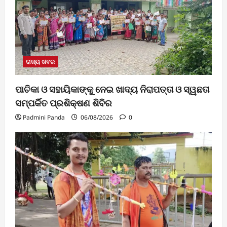
ରାଜ୍ୟ ଖବର
ପାଚିକା ଓ ସହାୟିକାଙ୍କୁ ନେଇ ଖାଦ୍ୟ ନିରାପତ୍ତା ଓ ସ୍ୱଛତା
ସମ୍ପର୍କିତ ପ୍ରଶିକ୍ଷଣ ଶିବିର
Padmini Panda
06/08/2026
0