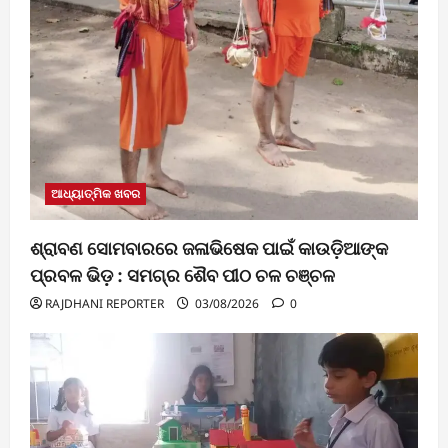
ଆଧ୍ୟାତ୍ମିକ ଖବର
ଶ୍ରାବଣ ସୋମବାରରେ ଜଳାଭିଷେକ ପାଇଁ କାଉଡ଼ିଆଙ୍କ
ପ୍ରବଳ ଭିଡ଼ : ସମଗ୍ର ଶୈବ ପୀଠ ଚଳ ଚଞ୍ଚଳ
RAJDHANI REPORTER
03/08/2026
0