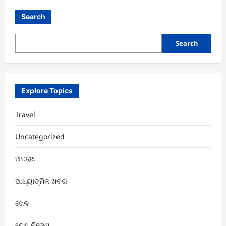
ଉପଖଣ୍ଡ
କ୍ରୀଡା
ସଂଘ
Search
ଆନୁକୂଲ୍ୟରେ
ସମର
କପ୍
ବ୍ୟାଡ଼ମିଣ୍ଟନ
Search
ପ୍ରତିଯୋଗିତା
ଉଦଯାପିତ
Explore Topics
Travel
Uncategorized
ଅପରାଧ
ଆଧ୍ୟାତ୍ମିକ ଖବର
ଖେଳ
ଦେଶ ବିଦେଶ