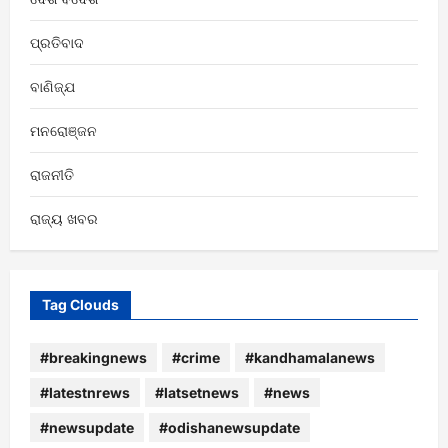
ପ୍ରତିବାଦ
ବାଣିଜ୍ଯ
ମନରୋଞ୍ଜନ
ରାଜନୀତି
ରାଜ୍ୟ ଖବର
Tag Clouds
#breakingnews
#crime
#kandhamalanews
#latestnrews
#latsetnews
#news
#newsupdate
#odishanewsupdate