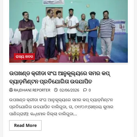
ରାଜ୍ୟ ଖବର
ଉପଖଣ୍ଡ କ୍ରୀଡା ସଂଘ ଆନୁକୂଲ୍ୟରେ ସମର କପ୍
ବ୍ୟାଡ଼ମିଣ୍ଟନ ପ୍ରତିଯୋଗିତା ଉଦଯାପିତ
RAJDHANI REPORTER
02/06/2026
0
ଉପଖଣ୍ଡ କ୍ରୀଡା ସଂଘ ଆନୁକୂଲ୍ୟରେ ସମର କପ୍ ବ୍ୟାଡ଼ମିଣ୍ଟନ
ପ୍ରତିଯୋଗିତା ଉଦଯାପିତ ବାଲିଗୁଡା, ତା, ୦୧/୦୬:(ସଞ୍ଜୟ କୁମାର
ପାଣିଗ୍ରାହୀ): କନ୍ଧମାଳ ଜିଲ୍ଲା ବାଲିଗୁଡା...
Read
Read More
more
about