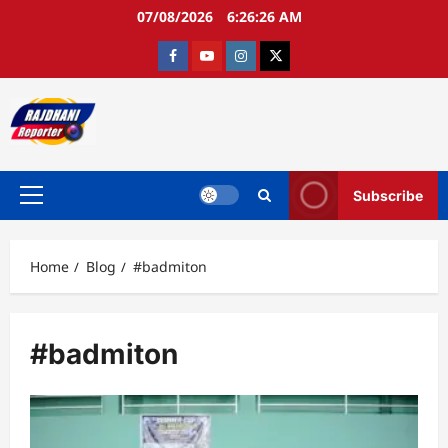
Skip
07/08/2026
6:26:27 AM
to
content
Facebook
Youtube
Instagram
twitter
Subscribe
Primary
Menu
Home
Blog
#badmiton
#badmiton