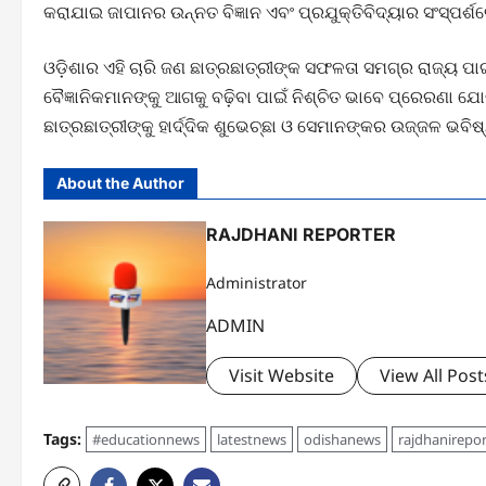
କରାଯାଇ ଜାପାନର ଉନ୍ନତ ବିଜ୍ଞାନ ଏବଂ ପ୍ରଯୁକ୍ତିବିଦ୍ୟାର ସଂସ୍ପର
ଓଡ଼ିଶାର ଏହି ଚାରି ଜଣ ଛାତ୍ରଛାତ୍ରୀଙ୍କ ସଫଳତା ସମଗ୍ର ରାଜ୍ୟ ପା
ବୈଜ୍ଞାନିକମାନଙ୍କୁ ଆଗକୁ ବଢ଼ିବା ପାଇଁ ନିଶ୍ଚିତ ଭାବେ ପ୍ରେରଣା 
ଛାତ୍ରଛାତ୍ରୀଙ୍କୁ ହାର୍ଦ୍ଦିକ ଶୁଭେଚ୍ଛା ଓ ସେମାନଙ୍କର ଉଜ୍ଜଳ ଭବି
About the Author
RAJDHANI REPORTER
Administrator
ADMIN
Visit Website
View All Post
Tags:
#educationnews
latestnews
odishanews
rajdhanirepor