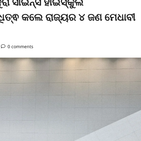
ରା ସାଇନ୍ସ ହାଇସ୍କୁଲ
ଧିତ୍ଵ କଲେ ରାଜ୍ୟର ୪ ଜଣ ମେଧାବୀ
0 comments