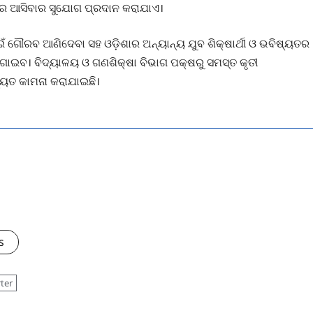
୍ଶରେ ଆସିବାର ସୁଯୋଗ ପ୍ରଦାନ କରାଯାଏ।
ଇଁ ଗୌରବ ଆଣିଦେବା ସହ ଓଡ଼ିଶାର ଅନ୍ୟାନ୍ୟ ଯୁବ ଶିକ୍ଷାର୍ଥୀ ଓ ଭବିଷ୍ୟତର
ଯୋଗାଇବ। ବିଦ୍ୟାଳୟ ଓ ଗଣଶିକ୍ଷା ବିଭାଗ ପକ୍ଷରୁ ସମସ୍ତ କୃତୀ
ଷ୍ୟତ କାମନା କରାଯାଇଛି।
s
ter