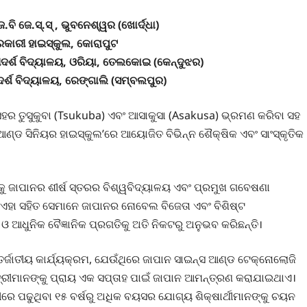
େ.ବି ଜେ.ସ୍.ସ୍ , ଭୁବନେଶ୍ୱର (ଖୋର୍ଦ୍ଧା)
ରକାରୀ ହାଇସ୍କୁଲ, କୋରାପୁଟ
 ଆଦର୍ଶ ବିଦ୍ୟାଳୟ, ଓରିୟା, ତେଲକୋଇ (କେନ୍ଦୁଝର)
ଦର୍ଶ ବିଦ୍ୟାଳୟ, ରେଙ୍ଗାଲି (ସମ୍ବଲପୁର)
ହର ତୁସୁକୁବା (Tsukuba) ଏବଂ ଆସାକୁସା (Asakusa) ଭ୍ରମଣ କରିବା ସହ
 ଆଣ୍ଡ ସିନିୟର ହାଇସ୍କୁଲ’ରେ ଆୟୋଜିତ ବିଭିନ୍ନ ଶୈକ୍ଷିକ ଏବଂ ସାଂସ୍କୃତିକ
୍କୁ ଜାପାନର ଶୀର୍ଷ ସ୍ତରର ବିଶ୍ୱବିଦ୍ୟାଳୟ ଏବଂ ପ୍ରମୁଖ ଗବେଷଣା
ଲା। ଏହା ସହିତ ସେମାନେ ଜାପାନର ନୋବେଲ ବିଜେତା ଏବଂ ବିଶିଷ୍ଟ
 ଆଧୁନିକ ବୈଜ୍ଞାନିକ ପ୍ରଗତିକୁ ଅତି ନିକଟରୁ ଅନୁଭବ କରିଛନ୍ତି।
୍ତର୍ଜାତୀୟ କାର୍ଯ୍ୟକ୍ରମ, ଯେଉଁଥିରେ ଜାପାନ ସାଇନ୍ସ ଆଣ୍ଡ ଟେକ୍ନୋଲୋଜି
ତ୍ରୀମାନଙ୍କୁ ପ୍ରାୟ ଏକ ସପ୍ତାହ ପାଇଁ ଜାପାନ ଆମନ୍ତ୍ରଣ କରାଯାଇଥାଏ।
ରେ ପଢୁଥିବା ୧୫ ବର୍ଷରୁ ଅଧିକ ବୟସର ଯୋଗ୍ୟ ଶିକ୍ଷାର୍ଥୀମାନଙ୍କୁ ଚୟନ