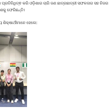
 ପ୍ରତିନିଧିତ୍ଵ କରି ଓଡ଼ିଶାର ଚାରି ଜଣ ଛାତ୍ରଛାତ୍ରୀ ସଫଳତାର ସହ ନିଜର
ଶକୁ ଫେରିଛନ୍ତି।
 ଶିକ୍ଷାର୍ଥୀମାନେ ହେଲେ: