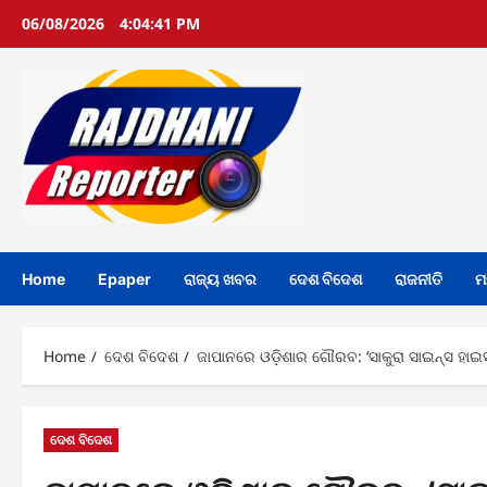
Skip
06/08/2026
4:04:43 PM
to
content
Home
Epaper
ରାଜ୍ୟ ଖବର
ଦେଶ ବିଦେଶ
ରାଜନୀତି
ମ
Home
ଦେଶ ବିଦେଶ
ଜାପାନରେ ଓଡ଼ିଶାର ଗୌରବ: ‘ସାକୁରା ସାଇନ୍ସ ହାଇ
ଦେଶ ବିଦେଶ