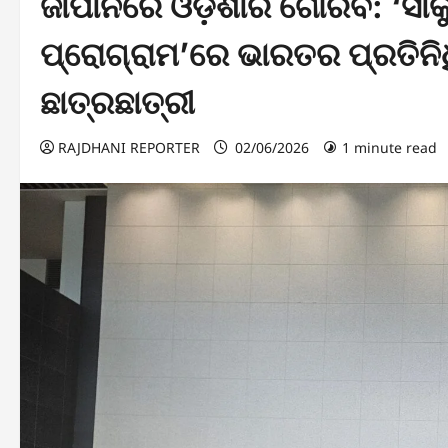
ଜାପାନରେ ଓଡ଼ିଶାର ଗୌରବ: ‘ସାକୁ
ପ୍ରୋଗ୍ରାମ’ରେ ଭାରତର ପ୍ରତିନି
ଛାତ୍ରଛାତ୍ରୀ
RAJDHANI REPORTER
02/06/2026
1 minute read