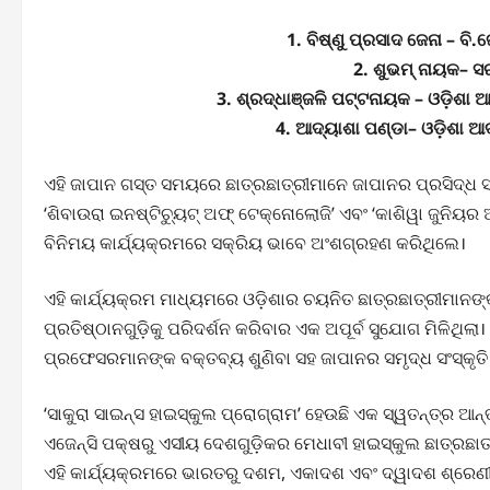
1. ବିଷ୍ଣୁ ପ୍ରସାଦ ଜେନା – ବି.ଜ
2. ଶୁଭମ୍ ନାୟକ– ସ
3. ଶ୍ରଦ୍ଧାଞ୍ଜଳି ପଟ୍ଟନାୟକ – ଓଡ଼ିଶା
4. ଆଦ୍ୟାଶା ପଣ୍ଡା– ଓଡ଼ିଶା ଆ
ଏହି ଜାପାନ ଗସ୍ତ ସମୟରେ ଛାତ୍ରଛାତ୍ରୀମାନେ ଜାପାନର ପ୍ରସିଦ୍ଧ ସ
‘ଶିବାଉରା ଇନଷ୍ଟିଚ୍ୟୁଟ୍ ଅଫ୍ ଟେକ୍ନୋଲୋଜି’ ଏବଂ ‘କାଶିୱା ଜୁନିୟର
ବିନିମୟ କାର୍ଯ୍ୟକ୍ରମରେ ସକ୍ରିୟ ଭାବେ ଅଂଶଗ୍ରହଣ କରିଥିଲେ।
ଏହି କାର୍ଯ୍ୟକ୍ରମ ମାଧ୍ୟମରେ ଓଡ଼ିଶାର ଚୟନିତ ଛାତ୍ରଛାତ୍ରୀମାନଙ
ପ୍ରତିଷ୍ଠାନଗୁଡ଼ିକୁ ପରିଦର୍ଶନ କରିବାର ଏକ ଅପୂର୍ବ ସୁଯୋଗ ମିଳିଥି
ପ୍ରଫେସରମାନଙ୍କ ବକ୍ତବ୍ୟ ଶୁଣିବା ସହ ଜାପାନର ସମୃଦ୍ଧ ସଂସ୍କୃତି ଓ
‘ସାକୁରା ସାଇନ୍ସ ହାଇସ୍କୁଲ ପ୍ରୋଗ୍ରାମ’ ହେଉଛି ଏକ ସ୍ୱତନ୍ତ୍ର ଆନ
ଏଜେନ୍ସି ପକ୍ଷରୁ ଏସୀୟ ଦେଶଗୁଡ଼ିକର ମେଧାବୀ ହାଇସ୍କୁଲ ଛାତ୍ରଛା
ଏହି କାର୍ଯ୍ୟକ୍ରମରେ ଭାରତରୁ ଦଶମ, ଏକାଦଶ ଏବଂ ଦ୍ୱାଦଶ ଶ୍ରେଣୀ