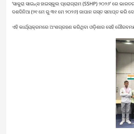
‘ସାକୁରା ସାଇନ୍ସ ହାଇସ୍କୁଲ ପ୍ରୋଗ୍ରାମ (SSHP) ୨୦୨୬’ ରେ ଭାରତର
ଦଶଦିନିଆ (୨୧ ମେ ରୁ ୩୧ ମେ ୨୦୨୬) ଜାପାନ ଗସ୍ତ ସମାପ୍ତ କରି ଦେ
ଏହି କାର୍ଯ୍ୟକ୍ରମରେ ଅଂଶଗ୍ରହଣ କରିଥିବା ଓଡ଼ିଶାର ସେହି ଗୌରବମୟ