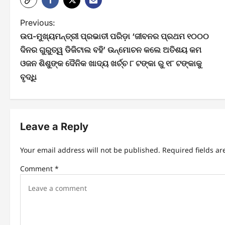
P
Previous:
ଉପ-ମୁଖ୍ୟମନ୍ତ୍ରୀ ପ୍ରଭାତୀ ପରିଡ଼ା ‘ଜୀବନର ପ୍ରଥମ ୧୦୦୦
o
ଦିନର ଗୁରୁତ୍ୱ ଡିଜିଟାଲ ବହି’ ଉନ୍ମୋଚନ କଲେ ଅତିଶୟ କମ
s
ଓଜନ ଶିଶୁଙ୍କ ଦୈନିକ ଖାଦ୍ୟ ଖର୍ଚ୍ଚ ୮ ଟଙ୍କା ରୁ ୧୮ ଟଙ୍କାକୁ
t
ବୃଦ୍ଧି
n
a
Leave a Reply
v
i
Your email address will not be published.
Required fields a
g
Comment
*
a
t
i