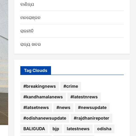
ବାଣିଜ୍ଯ
ମନରୋଞ୍ଜନ
ରାଜନୀତି
ରାଜ୍ୟ ଖବର
Tag Clouds
#breakingnews
#crime
#kandhamalanews
#latestnrews
#latsetnews
#news
#newsupdate
#odishanewsupdate
#rajdhanirepoter
BALIGUDA
bjp
latestnews
odisha