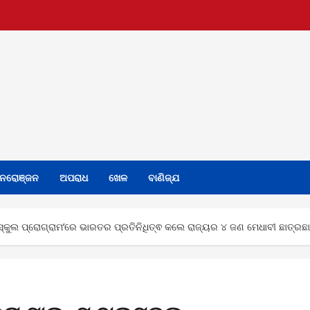
ନରୋଞ୍ଜନ
ଅପରାଧ
ଖେଳ
ବାଣିଜ୍ଯ
ସ୍କୁଲ ପ୍ରୋଗ୍ରାମ’ରେ ଭାରତର ପ୍ରତିନିଧିତ୍ଵ କଲେ ରାଜ୍ୟର ୪ ଜଣ ମେଧାବୀ ଛାତ୍ରଛା