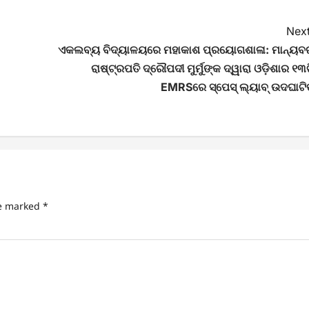
Next
ଏକଲବ୍ୟ ବିଦ୍ୟାଳୟରେ ମହାକାଶ ପ୍ରୟୋଗଶାଳା: ମାନ୍ୟବ
ରାଷ୍ଟ୍ରପତି ଦ୍ରୌପଦୀ ମୁର୍ମୁଙ୍କ ଦ୍ୱାରା ଓଡ଼ିଶାର ୧୩
EMRSରେ ସ୍ପେସ୍ ଲ୍ୟାବ୍ ଉଦଘାଟି
re marked
*