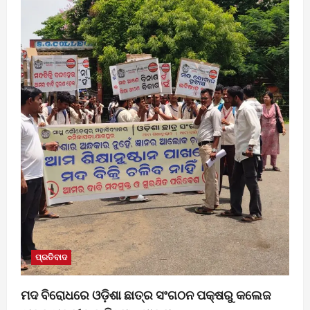
ପ୍ରତିବାଦ
ମଦ ବିରୋଧରେ ଓଡ଼ିଶା ଛାତ୍ର ସଂଗଠନ ପକ୍ଷରୁ କଲେଜ