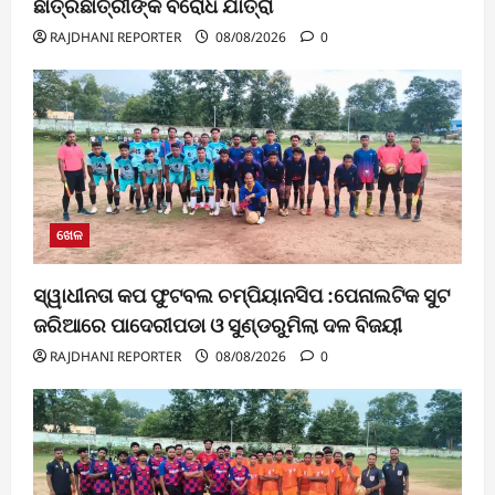
ଛାତ୍ରଛାତ୍ରୀଙ୍କ ବିରୋଧ ଯାତ୍ରା
RAJDHANI REPORTER
08/08/2026
0
ଖେଳ
ସ୍ୱାଧୀନତା କପ ଫୁଟବଲ ଚମ୍ପିୟାନସିପ :ପେନାଲଟିକ ସୁଟ
ଜରିଆରେ ପାଦେରୀପଡା ଓ ସୁଣ୍ଡରୁମିଲା ଦଳ ବିଜୟୀ
RAJDHANI REPORTER
08/08/2026
0