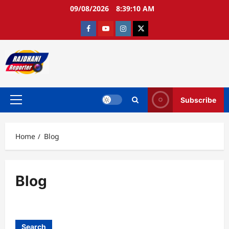
Skip
09/08/2026
8:39:11 AM
to
content
Facebook
Youtube
Instagram
twitter
Subscribe
Primary
Menu
Home
Blog
Blog
Search