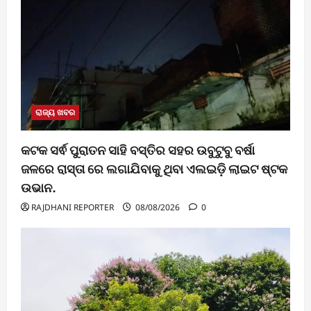
ରାଜ୍ୟ ଖବର
କଟକ ସର୍ଵ ପୁରାତନ ସାହି ବସ୍ତିର ସହର ଉବୁଟୁବୁ ବର୍ଷା
ଜଳରେ ରାସ୍ତା ରେ ଲଗାଯିବାକୁ ଥିବା ଏଲଇଡ଼ି ଲାଇଟ ଷ୍ଟକ
ଉଭାନ.
RAJDHANI REPORTER
08/08/2026
0