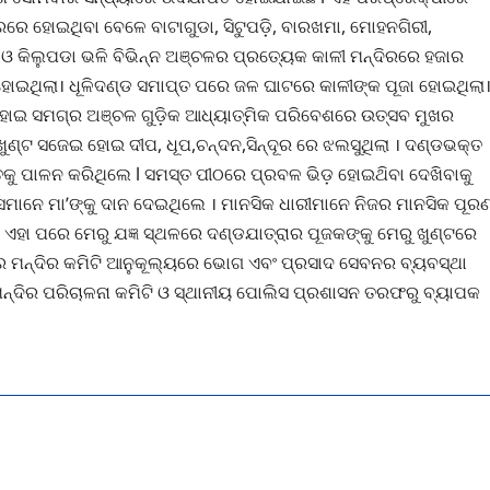
ିସରରେ ହୋଇଥିବା ବେଳେ ବାଟାଗୁଡା, ସିଟୁପଡ଼ି, ବାରଖମା, ମୋହନଗିରୀ,
ଜୁ ଓ କିଲୁପଡା ଭଳି ବିଭିନ୍ନ ଅଞ୍ଚଳର ପ୍ରତ୍ୟେକ କାଳୀ ମନ୍ଦିରରେ ହଜାର
ତ ହୋଇଥିଲା। ଧୂଳିଦଣ୍ଡ ସମାପ୍ତ ପରେ ଜଳ ଘାଟରେ କାଳୀଙ୍କ ପୂଜା ହୋଇଥିଲା
ହୋଇ ସମଗ୍ର ଅଞ୍ଚଳ ଗୁଡ଼ିକ ଆଧ୍ୟାତ୍ମିକ ପରିବେଶରେ ଉତ୍ସବ ମୁଖର
ଖୁଣ୍ଟ ସଜେଇ ହୋଇ ଦୀପ, ଧୂପ,ଚନ୍ଦନ,ସିନ୍ଦୂର ରେ ଝଲସୁଥିଲା । ଦଣ୍ଡଭକ୍ତ
୍ରତକୁ ପାଳନ କରିଥିଲେ l ସମସ୍ତ ପୀଠରେ ପ୍ରବଳ ଭିଡ଼ ହୋଇଥ‌ିବା ଦେଖିବାକୁ
ସେମାନେ ମା’ଙ୍କୁ ଦାନ ଦେଇଥିଲେ । ମାନସିକ ଧାରୀମାନେ ନିଜର ମାନସିକ ପୂର
। ଏହା ପରେ ମେରୁ ଯଜ୍ଞ ସ୍ଥଳରେ ଦଣ୍ଡଯାତ୍ରାର ପୂଜକଙ୍କୁ ମେରୁ ଖୁଣ୍ଟରେ
ରେ ମନ୍ଦିର କମିଟି ଆନୁକୂଲ୍ୟରେ ଭୋଗ ଏବଂ ପ୍ରସାଦ ସେବନର ବ୍ୟବସ୍ଥା
 ମନ୍ଦିର ପରିଚାଳନା କମିଟି ଓ ସ୍ଥାନୀୟ ପୋଲିସ ପ୍ରଶାସନ ତରଫରୁ ବ୍ୟାପକ