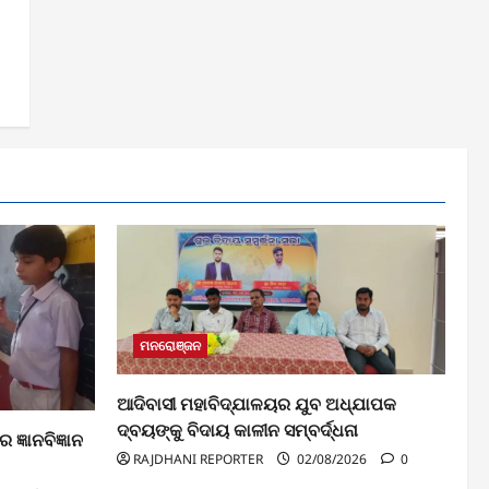
ମନରୋଞ୍ଜନ
ଆଦିବାସୀ ମହାବିଦ୍ଯାଳୟର ଯୁବ ଅଧ୍ଯାପକ
ଦ୍ବୟଙ୍କୁ ବିଦାୟ କାଳୀନ ସମ୍ବର୍ଦ୍ଧନା
ଜ୍ଞାନବିଜ୍ଞାନ
RAJDHANI REPORTER
02/08/2026
0