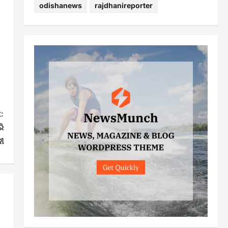
odishanews
rajdhanireporter
:
ି
ୀ