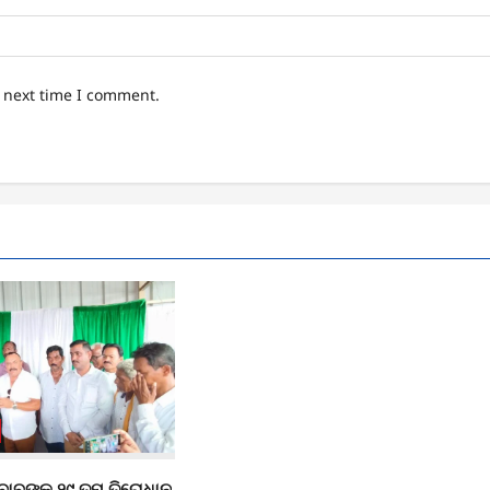
e next time I comment.
ୁ ବାବୁଙ୍କ ୨୯ ତମ ତିରୋଧାନ