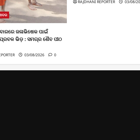
RAJDHANI REPORTER
03/08/2
 ଖବର
ବାରରେ ଜଳାଭିଷେକ ପାଇଁ
ପ୍ରବଳ ଭିଡ଼ : ସମଗ୍ର ଶୈବ ପୀଠ
EPORTER
03/08/2026
0