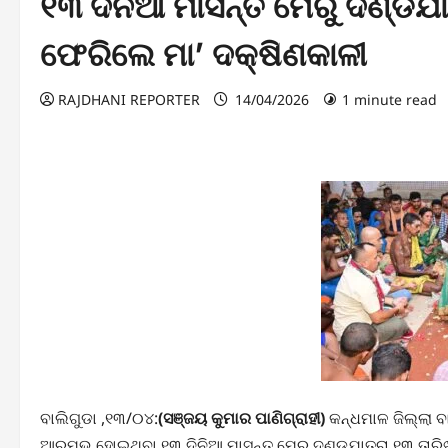
୧୩ ଦିନିଆ ମାସନ୍ତ ମେରୁ ଦଣ୍ଡଯାତ
ଫେରିଲେ ମା’ ଦକ୍ଷିଣକାଳୀ
RAJDHANI REPORTER
14/04/2026
1 minute read
ବାଲିଗୁଡା ,୧୩/୦୪:
(ସଞ୍ଜୟ କୁମାର ପାଣିଗ୍ରାହୀ)
କନ୍ଧମାଳ ଜିଲ୍ଲା 
ଆରମ୍ଭ ହୋଇଥିବା ୧୩ ଦିନିଆ ମାସନ୍ତ ମେରୁ ଦଣ୍ଡଯାତ୍ରା ୧୩ ତାର