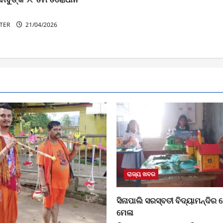
TER
21/04/2026
ରାଜ୍ୟ ଖବର
ସିନାପାଲି ସରସ୍ବତୀ ବିଦ୍ୟାମନ୍ଦିର ରେ 
ମେଳା