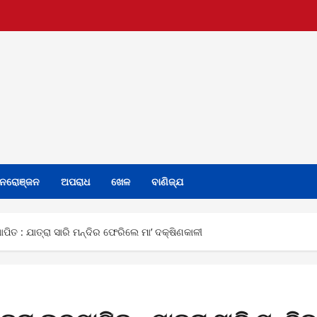
ନରୋଞ୍ଜନ
ଅପରାଧ
ଖେଳ
ବାଣିଜ୍ଯ
ିତ : ଯାତ୍ରା ସାରି ମନ୍ଦିର ଫେରିଲେ ମା’ ଦକ୍ଷିଣକାଳୀ