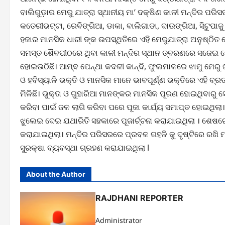
ବାଲିଗୁଡ଼ାର ମେରୁ ଯାତ୍ରା ସ୍ଥାନୀୟ ମା’ ଦକ୍ଷିଣ କାଳୀ ମନ୍ଦିର ପର
କତେରୀଭଟ୍ଟା, ରେବିଙ୍ଗିଆ, ଡାକା, ବାଲିଗାଡା, ଦାଉଙ୍ଗିଆ, ସିଟୁପା
ହଜାର ମାନସିକ ଧାରୀ ଙ୍କ ଉପସ୍ଥିତିରେ ଏହି ମେରୁଯାତ୍ରା ଅନୁଷ୍ଠି
ସମସ୍ତ ଶୈବପୀଠରେ ଥିବା କାଳୀ ମନ୍ଦିର ସ୍ଥାନ ତ୍ବରଣରେ ସଜେଇ 
ହୋଇଉଠିଛି। ଆମ୍ବ ପେନ୍ଥା କଦଳୀ କାନ୍ଦି, ଫୁଲମାଳରେ ଝାମୁ ମେରୁ 
ଓ ହବିସ୍ୟାଳି ଭକ୍ତି ଓ ମାନସିକ ମାନେ ଭାବପୂର୍ଣ୍ଣ ଭକ୍ତିରେ ଏହି ବ
ମିଳିଛି। ଭୁକ୍ତା ଓ ଗୁହାରିଆ ମାନଙ୍କର ମାନସିକ ପୂରଣ ହୋଇଥିବାରୁ 
କରିବା ପାଇଁ ଜଳ ଲାଗି କରିବା ପରେ ପୂଜା କାର୍ଯ୍ୟ ସମାପ୍ତ ହୋଇଥିଲା
ଝୁଲେଇ ଦେଇ ଯଥାରିତି ସହକାରେ ପୂଜାର୍ଚ୍ଚନା କରାଯାଇଥିଲା । ଶେଷ
କରାଯାଇଥିଲା। ମନ୍ଦିର ପରିସରରେ ପ୍ରବଳ ଗହଳି କୁ ଦୃଷ୍ଟିରେ ରଖି
ସୁରକ୍ଷା ବ୍ୟବସ୍ଥା ଗ୍ରହଣ କରାଯାଇଥିଲା l
About the Author
RAJDHANI REPORTER
Administrator