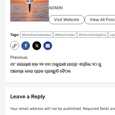
ADMIN
Visit Website
View All Post
Tags:
#kandhamalanews
#latestnrews
#merudandajatra
raj
P
Previous:
ମା’ ନାରାୟଣୀ ଙ୍କ ୨୭ ତମ ଠାକୁରାଣୀ ଯାତ୍ରା ଏପ୍ରିଲ ୨୦ ରୁ
o
ଆରମ୍ଭ ନେଇ ପ୍ରାକ ପ୍ରସ୍ତୁତି ବୈଠକ
s
t
n
Leave a Reply
a
Your email address will not be published.
Required fields a
v