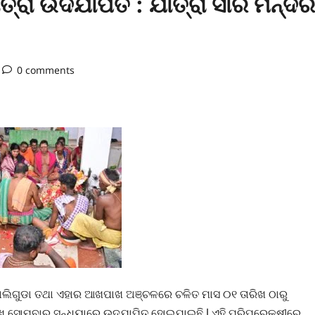
୍ରା ଉଦଯାପିତ : ଯାତ୍ରା ସାରି ମନ୍ଦିର
0 comments
ବାଲିଗୁଡା ତଥା ଏହାର ଆଖପାଖ ଅଞ୍ଚଳରେ ଚଳିତ ମାସ ୦୧ ତାରିଖ ଠାରୁ
ିଖ ସୋମବାର ସନ୍ଧ୍ୟାରେ ଉଦଯାପିତ ହୋଇଯାଇଛି l ଏହି ପରିପ୍ରେକ୍ଷୀରେ