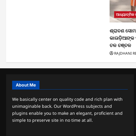
ଆଧ୍ୟାତ୍ମିକ
ଶ୍ରାବଣ ସୋମ
କାଉଡ଼ିଆଙ୍କ 
ଚଳ ଚଞ୍ଚଳ
RAJDHANI R
About Me
We basically center on quality code and rich plan with
unimaginable back. Our WordPress subjects and
plugins enable you to make an elegant, proficient and
simple to preserve site in no time at all.