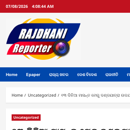
Skip
07/08/2026
4:08:45 AM
to
content
Home
Epaper
ରାଜ୍ୟ ଖବର
ଦେଶ ବିଦେଶ
ରାଜନୀତି
ମ
Home
Uncategorized
୧୩ ଦିନିଆ ମାସନ୍ତ ମେରୁ ଦଣ୍ଡଯାତ୍ରା ଉଦଯାପ
Uncategorized