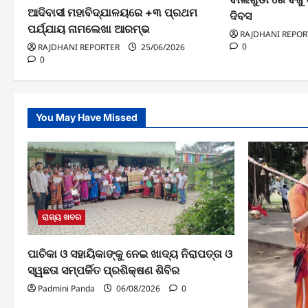
ଆଦିବାସୀ ମହାବିଦ୍ଯାଳୟରେ +୩ ପ୍ରଥମ
ଦିବସ
ପର୍ଯ୍ଯାୟ ନାମଲେଖା ଆରମ୍ଭ
RAJDHANI REPOR
0
RAJDHANI REPORTER
25/06/2026
0
You May Have Missed
ରାଜ୍ୟ ଖବର
ପାଚିକା ଓ ସହାୟିକାଙ୍କୁ ନେଇ ଖାଦ୍ୟ ନିରାପତ୍ତା ଓ
ସ୍ୱଛତା ସମ୍ପର୍କିତ ପ୍ରଶିକ୍ଷଣ ଶିବିର
Padmini Panda
06/08/2026
0