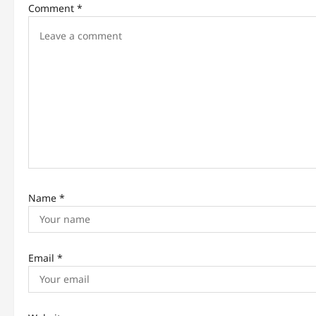
Comment
*
i
g
a
t
i
o
n
Name
*
Email
*