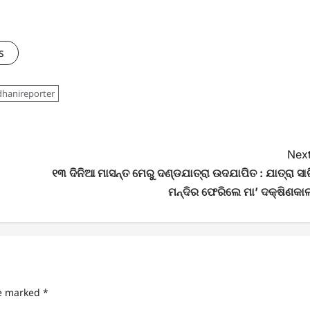
s
dhanireporter
Next
୧୩ ଦିନିଆ ମାସନ୍ତ ମେରୁ ଦଣ୍ଡଯାତ୍ରା ଉଦଯାପିତ : ଯାତ୍ରା ସାର
ମନ୍ଦିର ଫେରିଲେ ମା’ ଦକ୍ଷିଣକାଳ
re marked
*