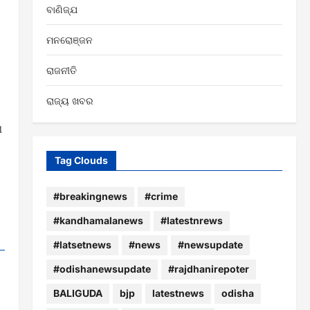
ବାଣିଜ୍ଯ
ମନରୋଞ୍ଜନ
।
ରାଜନୀତି
ରାଜ୍ୟ ଖବର
ଣ
Tag Clouds
#breakingnews
#crime
#kandhamalanews
#latestnrews
#latsetnews
#news
#newsupdate
#odishanewsupdate
#rajdhanirepoter
BALIGUDA
bjp
latestnews
odisha