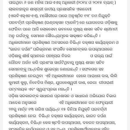
ପାଇଥିବା ୬ ଜଣ ମହିଳା ଆଇଏଏସ୍‌ ଅଧିକାରୀ (୨୦୧୪ ଓ ୨୦୧୫ ବ୍ୟାଚ୍ )
ଲାଲବାହାଦୂର ଶାସ୍ତ୍ରୀ ଜାତୀୟ ପ୍ରଶାସନିକ ଏକାଡେମୀ
(ଏଲବିଏସ୍ଏନଏଏ), ମସୌରୀରେ ଠାରେ ଅନୁଷ୍ଠିତ ୧୨୮ ତମ ନିଯୁକ୍ତି
ପରବର୍ତ୍ତୀ ପ୍ରଶିକ୍ଷଣ (ଇଣ୍ଡକ୍ସନ ଟ୍ରେନିଂ) ରେ ଯୋଗଦେଇ ଓଡ଼ିଶାକୁ
ଫେରିବା ପରେ ଆଜି ଲୋକସେବା ଭବନରେ ମୁଖ୍ୟ ଶାସନ ସଚିବ ଶ୍ରୀମତୀ
ଅନୁ ଗର୍ଗଙ୍କୁ ସେମାନେ ସୌଜନ୍ୟମୂଳକ ସାକ୍ଷାତ କରିଛନ୍ତି ।
ଅଧିକାରୀମାନେ ପ୍ରଶିକ୍ଷଣ ଅବସରରେ ବିଭିନ୍ନ ଦକ୍ଷତା କାର୍ଯ୍ୟକ୍ରମ ଓ
“ଭାରତ ଦର୍ପଣ” ପରିଭ୍ରମଣ ସଂପର୍କିତ ସେମାନଙ୍କର ଉପସ୍ଥାପନାରେ
ଓଡ଼ିଶାକୁ ଶୀର୍ଷ ସ୍ଥାନରେ ପହଞ୍ଚାଇ ନିଜର ଓ ରାଜ୍ୟ ପାଇଁ
ଗୌରବ ଅର୍ଜନ କରି ପ୍ରଶଂସା ସାଉଁଟିଥିବାରୁ ମୁଖ୍ୟ ଶାସନ ସଚିବ
ସେମାନଙ୍କୁ ଆନ୍ତରିକ ଶୁଭେଚ୍ଛା ଜଣାଇଛନ୍ତି । ସଫଳତାର ସହ
ପ୍ରଶିକ୍ଷଣ ନେଇଥିବା ଏହି ଅଧିକାରୀମାନେ ହେଲେ ଆରାଧନା ଦାସ, ଲିଲି
କୁମାରୀ କୁଲୁ, ନିବେଦିତା ମିଶ୍ର, ଯୁଗଳେଶ୍ୱରୀ ଦାଶ, ରେଗା ଗୀତାରାଣୀ
ପଟ୍ଟନାୟକ ଏବଂ ସ୍ୱୟଂପ୍ରଭା ମହାନ୍ତି ।
ଓଡ଼ିଶା ସରକାରଙ୍କ ସାଧାରଣ ପ୍ରଶାସନ ଓ ସାଧାରଣ ଅଭିଯୋଗ ବିଭାଗ
ଆଦେଶ ଅନୁସାରେ ଏହି ଅଧିକାରୀମାନେ ଗତ ଫେବୃୟାରୀ
୨୭ରୁ ମାର୍ଚ୍ଚ ୧୩ ତାରିଖ ପର୍ଯ୍ୟନ୍ତ ୧୫ ଦିନିଆ ନିଯୁକ୍ତି ପରବର୍ତ୍ତୀ
ପ୍ରଶିକ୍ଷଣ ନେଇ ବିଭିନ୍ନ ଦକ୍ଷତା କାର୍ଯ୍ୟକ୍ରମ, ଭାରତ ଦର୍ପଣ
କାର୍ଯ୍ୟକ୍ରମ, ବିଭିନ୍ନ କେସ ଷ୍ଟଡି ଉପସ୍ଥାପନା, ଦଳଗତ ଉପସ୍ଥାପନା,
ସାଂସ୍କୃତିକ କାର୍ଯ୍ୟକ୍ରମ ଓ ସହ ଅନ୍ୟ ପ୍ରଶିକ୍ଷାର୍ଥୀମାନଙ୍କ ସହିତ