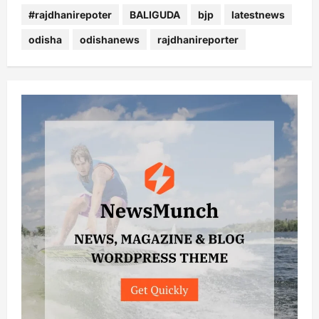
#rajdhanirepoter
BALIGUDA
bjp
latestnews
odisha
odishanews
rajdhanireporter