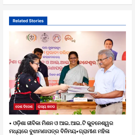
Related Stories
ଦେଶ ବିଦେଶ
ରାଜ୍ୟ ଖବର
• ଓଡ଼ିଶା ଜୀବିକା ମିଶନ ଓ ଆଇ.ଆଇ.ଟି ଭୁବନେଶ୍ୱର
ମଧ୍ୟରେ ବୁଝାମଣାପତ୍ର ବିନିମୟ•ଗ୍ରାମୀଣ ମହିଳା