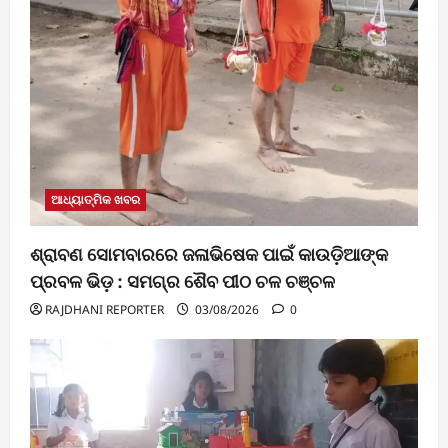
ଆଧ୍ୟାତ୍ମିକ ଖବର
ଶ୍ରାବଣ ସୋମବାରରେ ଜଳାଭିଷେକ ପାଇଁ କାଉଡ଼ିଆଙ୍କ
ପ୍ରବଳ ଭିଡ଼ : ସମଗ୍ର ଶୈବ ପୀଠ ଚଳ ଚଞ୍ଚଳ
RAJDHANI REPORTER
03/08/2026
0