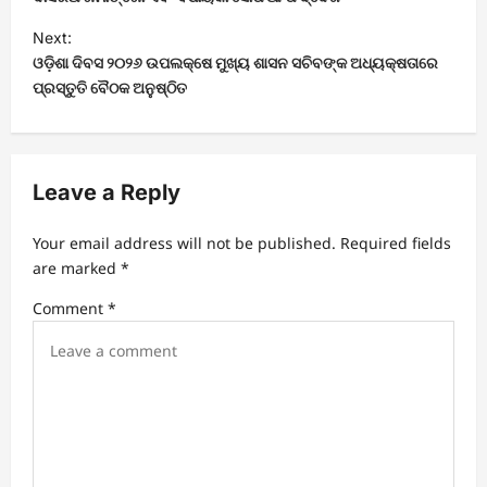
s
t
Next:
ଓଡ଼ିଶା ଦିବସ ୨୦୨୬ ଉପଲକ୍ଷେ ମୁଖ୍ୟ ଶାସନ ସଚିବଙ୍କ ଅଧ୍ୟକ୍ଷତାରେ
n
ପ୍ରସ୍ତୁତି ବୈଠକ ଅନୁଷ୍ଠିତ
a
v
i
Leave a Reply
g
a
Your email address will not be published.
Required fields
t
are marked
*
i
Comment
*
o
n