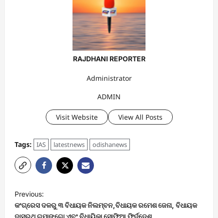
RAJDHANI REPORTER
Administrator
ADMIN
Visit Website
View All Posts
Tags:
IAS
latestnews
odishanews
P
Previous:
o
କଂଗ୍ରେସ ଦଳରୁ ୩ ବିଧାୟକ ନିଲମ୍ବନ,ବିଧାୟକ ରମେଶ ଜେନା, ବିଧାୟକ
ଦାସରଥ ଗମାଙ୍ଗୋ ଏବଂ ବିଧାୟିକା ସୋଫିଆ ଫିର୍ଦ୍ଦେଶ