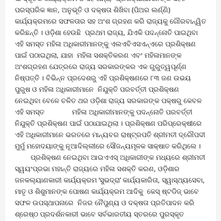
ପରସ୍ପରିକ ଜ୍ଞାନ, ଅନୁଭୂତି ଓ ଦକ୍ଷତା ଶିଖିବା (ପିଅର ଲର୍ଣ୍ଣି)
କାର୍ଯ୍ୟକ୍ରମରେ ସଫଳତାର ସହ ଅଂଶ ଗ୍ରହଣ କରି ରାଜ୍ୟକୁ ଗୌରବାନ୍ୱିତ
କରିଛନ୍ତି । ଓଡ଼ିଶା ହେଉଛି ପ୍ରଥମ ରାଜ୍ୟ, ଯିଏକି ପଦନ୍ନୋତି ପାଇଥିବା
ଏହି ସମସ୍ତ ମହିଳା ଅଧିକାରୀମାନଙ୍କୁ ଏଲଏବିଏସଏନ୍‌ଏରେ ପ୍ରଶିକ୍ଷଣ
ପାଇଁ ପଠାଇଥିଲା, ଯାହା ମହିଳା ସଶକ୍ତିକରଣ ଏବଂ ମହିଳାମାନଙ୍କ
ଅଂଶଗ୍ରହଣ ଯେତ୍ରରେ ରାଜ୍ୟ ସରକାରଙ୍କର ଏକ ଗୁରୁତ୍ୱପୂର୍ଣ୍ଣ
ନିଷ୍ପତ୍ତି । ବିଭିନ୍ନ ପ୍ରଦେଶରୁ ଏହି ପ୍ରଶିକ୍ଷଣରେ ୮୩ ଜଣ ଉଭୟ
ପୁରୁଷ ଓ ମହିଳା ଅଧିକାରୀମାନେ ନିଯୁକ୍ତି ପରବର୍ତ୍ତୀ ପ୍ରଶିକ୍ଷଣ
ନେଇଥିବା ବେଳେ ଚଳିତ ଥର ଓଡ଼ିଶା ରାଜ୍ୟ ସରକାରଙ୍କ ପକ୍ଷରୁ କେବଳ
ଏହି ସମସ୍ତ ମହିଳା ଅଧିକାରୀମାନଙ୍କୁ ପଦନ୍ନୋତି ପରବର୍ତ୍ତୀ
ନିଯୁକ୍ତି ପ୍ରଶିକ୍ଷଣ ପାଇଁ ପଠାଯାଇଥିଲା । ପ୍ରଶିକ୍ଷଣ ପରିପ୍ରେକ୍ଷୀରେ
ଏହି ଅଧିକାରୀମାନେ ଭରତରେ ମାନ୍ୟବର ରାଷ୍ଟ୍ରପତି ଶ୍ରୀମତୀ ଦ୍ରୌପଦୀ
ମୁର୍ମୁ ମହୋଦୟାଙ୍କୁ ନୂଆଦିଲ୍ଲୀରେ ସୌଜନ୍ୟମୂଳକ ସାକ୍ଷାତ କରିଥିଲେ ।
ପ୍ରଶିକ୍ଷଣ ନେଇଥିବା ଆଇଏଏସ୍ ଅଧିକାରୀଙ୍କ ମଧ୍ୟରେ ଶ୍ରୀମତୀ
ସ୍ୱୟଂପ୍ରଭା ମହାନ୍ତି ରାଜ୍ୟରେ ମହିଳା ସଶକ୍ତି କରଣ, ଓଡ଼ିଶାର
ଜନକଲ୍ୟାଣକାରୀ କାର୍ଯ୍ୟକ୍ରମ ‘ସୁଭଦ୍ରା’ କାର୍ଯ୍ୟକାରିତା, ସ୍ୱାସ୍ଥ୍ୟସେବା,
ମାତୃ ଓ ଶିଶୁମାନଙ୍କ ପୋଷଣ କାର୍ଯ୍ୟକ୍ରମ ଆଦିକୁ କେସ୍ ଷ୍ଟଡିଜ୍ ଭାବେ
ସଫଳ ଉପସ୍ଥାପନାରେ ନିଜର ନୈପୁଣ୍ୟ ଓ ଦକ୍ଷତା ପ୍ରତିପାଦନ କରି
ଶ୍ରେଷ୍ଠ ପ୍ରଦର୍ଶନକାରୀ ଭାବେ ସର୍ବଭାରତୀୟ ସ୍ତରରେ ପୁରସ୍କୃତ