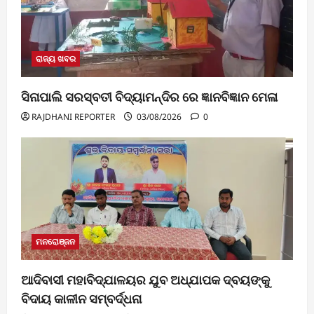
ରାଜ୍ୟ ଖବର
ସିନାପାଲି ସରସ୍ବତୀ ବିଦ୍ୟାମନ୍ଦିର ରେ ଜ୍ଞାନବିଜ୍ଞାନ ମେଳା
RAJDHANI REPORTER
03/08/2026
0
ମନରୋଞ୍ଜନ
ଆଦିବାସୀ ମହାବିଦ୍ଯାଳୟର ଯୁବ ଅଧ୍ଯାପକ ଦ୍ବୟଙ୍କୁ
ବିଦାୟ କାଳୀନ ସମ୍ବର୍ଦ୍ଧନା