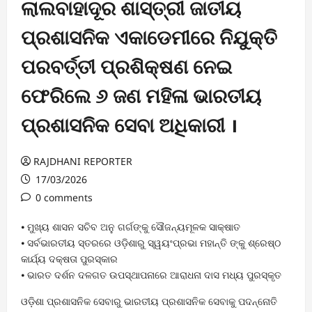
ଲାଲବାହାଦୂର ଶାସ୍ତ୍ରୀ ଜାତୀୟ
ପ୍ରଶାସନିକ ଏକାଡେମୀରେ ନିଯୁକ୍ତି
ପରବର୍ତ୍ତୀ ପ୍ରଶିକ୍ଷଣ ନେଇ
ଫେରିଲେ ୬ ଜଣ ମହିଳା ଭାରତୀୟ
ପ୍ରଶାସନିକ ସେବା ଅଧିକାରୀ ।
RAJDHANI REPORTER
17/03/2026
0 comments
⦁ ମୁଖ୍ୟ ଶାସନ ସଚିବ ଅନୁ ଗର୍ଗଙ୍କୁ ସୌଜନ୍ୟମୂଳକ ସାକ୍ଷାତ
⦁ ସର୍ବଭାରତୀୟ ସ୍ତରରେ ଓଡ଼ିଶାରୁ ସ୍ୱୟଂପ୍ରଭା ମହାନ୍ତି ଙ୍କୁ ଶ୍ରେଷ୍ଠ
କାର୍ଯ୍ୟ ଦକ୍ଷତା ପୁରସ୍କାର
⦁ ଭାରତ ଦର୍ଶନ ଦଳଗତ ଉପସ୍ଥାପନାରେ ଆରାଧନା ଦାସ ମଧ୍ୟ ପୁରସ୍କୃତ
ଓଡ଼ିଶା ପ୍ରଶାସନିକ ସେବାରୁ ଭାରତୀୟ ପ୍ରଶାସନିକ ସେବାକୁ ପଦନ୍ନୋତି