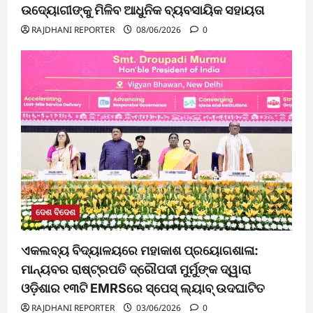
ଉଦ୍ୟୋଗୀଙ୍କୁ ମିଳିବ ଆଧୁନିକ ବ୍ୟବସାୟିକ ସହାୟତା
RAJDHANI REPORTER
08/06/2026
0
ଦେଶ ବିଦେଶ
ଏକଲବ୍ୟ ବିଦ୍ୟାଳୟରେ ମହାକାଶ ପ୍ରୟୋଗଶାଳା:
ମାନ୍ୟବର ରାଷ୍ଟ୍ରପତି ଦ୍ରୌପଦୀ ମୁର୍ମୁଙ୍କ ଦ୍ୱାରା
ଓଡ଼ିଶାର ୧୩ଟି EMRSରେ ସ୍ପେସ୍ ଲ୍ୟାବ୍ ଉଦଘାଟିତ
RAJDHANI REPORTER
03/06/2026
0