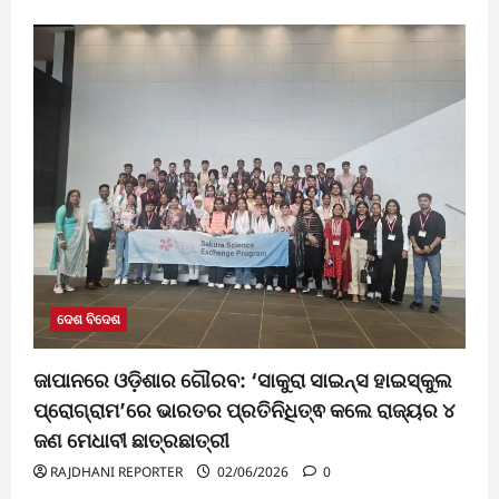
ଦେଶ ବିଦେଶ
ଜାପାନରେ ଓଡ଼ିଶାର ଗୌରବ: ‘ସାକୁରା ସାଇନ୍ସ ହାଇସ୍କୁଲ
ପ୍ରୋଗ୍ରାମ’ରେ ଭାରତର ପ୍ରତିନିଧିତ୍ଵ କଲେ ରାଜ୍ୟର ୪
ଜଣ ମେଧାବୀ ଛାତ୍ରଛାତ୍ରୀ
RAJDHANI REPORTER
02/06/2026
0