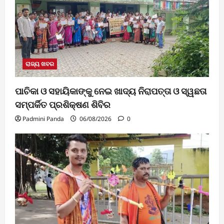
ରାଜ୍ୟ ଖବର
ପାଚିକା ଓ ସହାୟିକାଙ୍କୁ ନେଇ ଖାଦ୍ୟ ନିରାପତ୍ତା ଓ ସ୍ୱଛତା
ସମ୍ପର୍କିତ ପ୍ରଶିକ୍ଷଣ ଶିବିର
Padmini Panda
06/08/2026
0