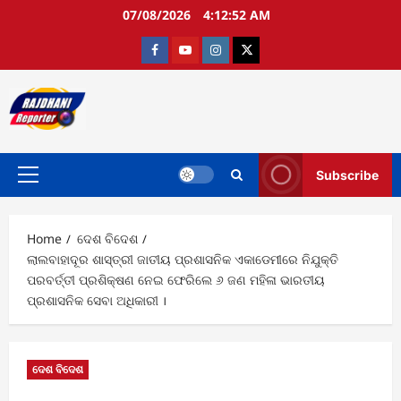
Skip
07/08/2026
4:12:53 AM
to
content
Facebook
Youtube
Instagram
twitter
Subscribe
Primary
Menu
Home
ଦେଶ ବିଦେଶ
ଲାଲବାହାଦୂର ଶାସ୍ତ୍ରୀ ଜାତୀୟ ପ୍ରଶାସନିକ ଏକାଡେମୀରେ ନିଯୁକ୍ତି
ପରବର୍ତ୍ତୀ ପ୍ରଶିକ୍ଷଣ ନେଇ ଫେରିଲେ ୬ ଜଣ ମହିଳା ଭାରତୀୟ
ପ୍ରଶାସନିକ ସେବା ଅଧିକାରୀ ।
ଦେଶ ବିଦେଶ