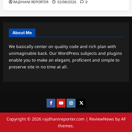
RAJDHANI REPORTER
02/08/2026
0
About Me
We basically center on quality code and rich plan with
unimaginable back. Our WordPress subjects and plugins
enable you to make an elegant, proficient and simple to
preserve site in no time at all.
Facebook
Youtube
Instagram
twitter
Copyright © 2026 rajdhanireporter.com
|
ReviewNews
by AF
themes.