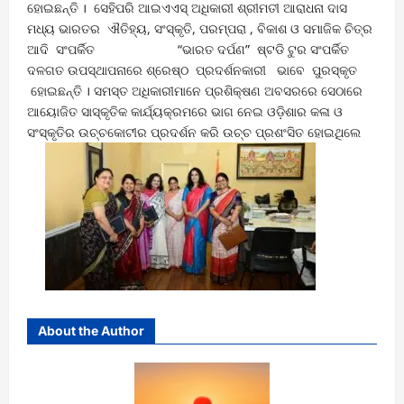
ହୋଇଛନ୍ତି । ସେହିପରି ଆଇଏଏସ୍ ଅଧିକାରୀ ଶ୍ରୀମତୀ ଆରାଧନା ଦାସ
ମଧ୍ୟ ଭାରତର ଐତିହ୍ୟ, ସଂସ୍କୃତି, ପରମ୍ପରା , ବିକାଶ ଓ ସମାଜିକ ଚିତ୍ର
ଆଦି ସଂପର୍କିତ “ଭାରତ ଦର୍ପଣ” ଷ୍ଟଡି ଟୁର ସଂପର୍କିତ
ଦଳଗତ ଉପସ୍ଥାପନାରେ ଶ୍ରେଷ୍ଠ ପ୍ରଦର୍ଶନକାରୀ ଭାବେ ପୁରସ୍କୃତ
ହୋଇଛନ୍ତି । ସମସ୍ତ ଅଧିକାରୀମାନେ ପ୍ରଶିକ୍ଷଣ ଅବସରରେ ସେଠାରେ
ଆୟୋଜିତ ସାସ୍କୃତିକ କାର୍ଯ୍ୟକ୍ରମରେ ଭାଗ ନେଇ ଓଡ଼ିଶାର କଳା ଓ
ସଂସ୍କୃତିର ଉଚ୍ଚକୋଟୀର ପ୍ରଦର୍ଶନ କରି ଉଚ୍ଚ ପ୍ରଶଂସିତ ହୋଇଥିଲେ
About the Author