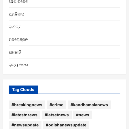
ଦେଶ ବିଦେଶ
ପ୍ରତିବାଦ
ବାଣିଜ୍ଯ
ମନରୋଞ୍ଜନ
ରାଜନୀତି
ରାଜ୍ୟ ଖବର
Tag Clouds
#breakingnews
#crime
#kandhamalanews
#latestnrews
#latsetnews
#news
#newsupdate
#odishanewsupdate