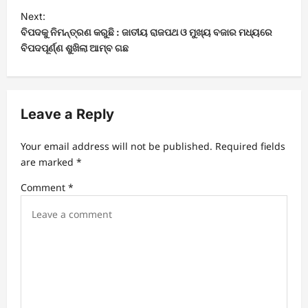
s
Next:
t
ବିପଦକୁ ନିମନ୍ତ୍ରଣ କରୁଛି : ଜାତୀୟ ରାଜପଥ ଓ ମୁଖ୍ୟ ବଜାର ମଧ୍ୟରେ
ବିପଦପୂର୍ଣ୍ଣ ଶୁଖିଲା ଆମ୍ବ ଗଛ
n
a
v
Leave a Reply
i
g
Your email address will not be published.
Required fields
a
are marked
*
t
Comment
*
i
o
n