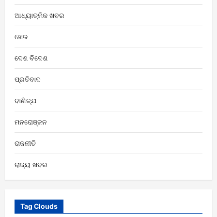
ଆଧ୍ୟାତ୍ମିକ ଖବର
ଖେଳ
ଦେଶ ବିଦେଶ
ପ୍ରତିବାଦ
ବାଣିଜ୍ଯ
ମନରୋଞ୍ଜନ
ରାଜନୀତି
ରାଜ୍ୟ ଖବର
Tag Clouds