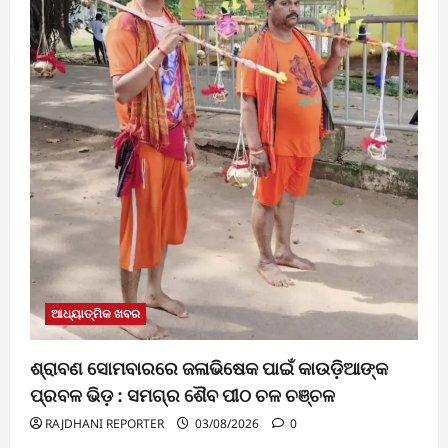
ଆଧ୍ୟାତ୍ମିକ ଖବର
ଶ୍ରାବଣ ସୋମବାରରେ ଜଳାଭିଷେକ ପାଇଁ କାଉଡ଼ିଆଙ୍କ
ପ୍ରବଳ ଭିଡ଼ : ସମଗ୍ର ଶୈବ ପୀଠ ଚଳ ଚଞ୍ଚଳ
RAJDHANI REPORTER
03/08/2026
0