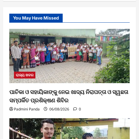
You May Have Missed
ରାଜ୍ୟ ଖବର
ପାଚିକା ଓ ସହାୟିକାଙ୍କୁ ନେଇ ଖାଦ୍ୟ ନିରାପତ୍ତା ଓ ସ୍ୱଛତା
ସମ୍ପର୍କିତ ପ୍ରଶିକ୍ଷଣ ଶିବିର
Padmini Panda
06/08/2026
0