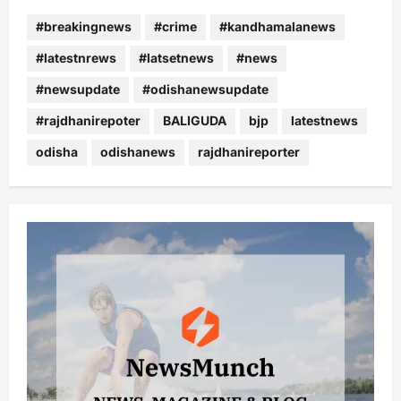
#breakingnews
#crime
#kandhamalanews
#latestnrews
#latsetnews
#news
#newsupdate
#odishanewsupdate
#rajdhanirepoter
BALIGUDA
bjp
latestnews
odisha
odishanews
rajdhanireporter