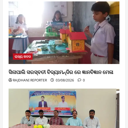
ରାଜ୍ୟ ଖବର
ସିନାପାଲି ସରସ୍ବତୀ ବିଦ୍ୟାମନ୍ଦିର ରେ ଜ୍ଞାନବିଜ୍ଞାନ ମେଳା
RAJDHANI REPORTER
03/08/2026
0