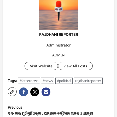
RAJDHANI REPORTER
Administrator
ADMIN
Visit Website
View All Posts
Tags:
#latsetnews
#news
#political
rajdhanireporter
P
Previous:
o
ବସ-କାର ମୁହାଁମୁହିଁ ଧକ୍କା : ଅଳ୍ପକେ ବର୍ତ୍ତିଲେ ଚାଳକ ଓ ଯାତ୍ରୀ