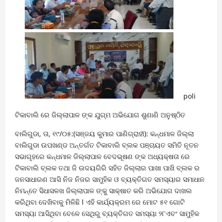
poli
ଟିକାବାଲି ରେ ଜିଲ୍ଲାପାଳ ଙ୍କ ଯୁଗ୍ମ ଅଭିଯୋଗ ଶୁଣାଣି ଅନୁଷ୍ଠିତ
ବାଲିଗୁଡା, ତା, ୧୯/୦୫:(ସଞ୍ଜୟ କୁମାର ପାଣିଗ୍ରାହୀ): କନ୍ଧମାଳ ଜିଲ୍ଲା
ବାଲିଗୁଡା ଉପଖଣ୍ଡ ଅନ୍ତର୍ଗତ ଟିକାବାଲି ବ୍ଲକ ପଞ୍ଚାୟତ ସମିତି ନୂତନ
ସଭାଗୃହରେ କନ୍ଧମାଳ ଜିଲ୍ଲାପାଳ ବେଦଭୂଷଣ ଙ୍କ ଅଧ୍ୟକ୍ଷତା ରେ
ଟିକାବାଲି ବ୍ଲକ ତଥା ଜି ଉଦୟଗିରି ସହିତ ଜିଲ୍ଲାର ପାଖା ପାଖି ବ୍ଲକ ର
ଜନସାଧାରଣ ଆସି ନିଜ ନିଜର ସାମୁହିକ ଓ ବ୍ୟକ୍ତିଗତ ସମସ୍ୟାର ସମାଧାନ
ନିମନ୍ତେ ସିଧାସଳଖ ଜିଲ୍ଲାପାଳ ଙ୍କୁ ସାକ୍ଷାତ କରି ଅଭିଯୋଗ ଦାଖଲ
କରିଥିବା ଦେଖିବାକୁ ମିଳିଛି l ଏହି କାର୍ଯ୍ୟକ୍ରମ ରେ ମୋଟ ୫୧ ଗୋଟି
ସମସ୍ୟା ଆସିଥିବା ବେଳେ ସେଥିରୁ ବ୍ୟକ୍ତିଗତ ସମସ୍ୟା ୨୮ଏବଂ ସାମୁହିକ