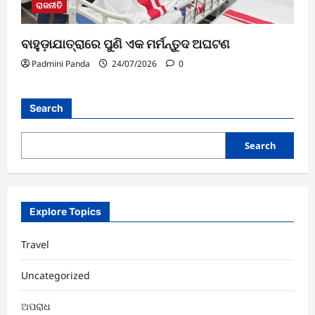
ରାଜନୀତି
ବାହୁଡ଼ାଯାତ୍ରାରେ ପୁଣି ଏକ ମର୍ମନ୍ତୁଦ ଅଘଟଣ
Padmini Panda
24/07/2026
0
Search
Search
Explore Topics
Travel
Uncategorized
ଅପରାଧ