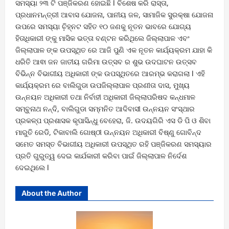
ସମସ୍ୟା ୨୩ ଟି ପଞ୍ଜିକରଣ ହୋଇଛି l ବିଶେଷ କରି ରାସ୍ତା,
ପ୍ରଧାନମନ୍ତ୍ରୀ ଆବାସ ଯୋଜନା, ପାନୀୟ ଜଳ, ସାମାଜିକ ସୁରକ୍ଷା ଯୋଜନା
ଉପରେ ସମସ୍ୟା ଚି଼ହ୍ନଟ ସହିତ ୧୦ ଜଣକୁ ନୂତନ ଭାବରେ ଯୋଗ୍ୟ
ହିତାଧିକାରୀ ଙ୍କୁ ମାସିକ ଭତ୍ତା ବଣ୍ଟନ କରିଥିଲେ ଜିଲ୍ଲାପାଳ ଏବଂ
ଜିଲ୍ଲାପାଳ ଙ୍କ ଉପସ୍ଥିତ ରେ ଆଜି ପୁଣି ଏକ ନୂତନ କାର୍ଯ୍ୟକ୍ରମ ଯାହା କି
ଧରିତି ଆଵା ଜନ ଜାତୀୟ ଗରିମା ଉତ୍ସବ ର ଶୁଭ ଉଦଘାଟନ ଉତ୍ସବ
ବିଭିନ୍ନ ବିଭାଗୀୟ ଅଧିକାରୀ ଙ୍କ ଉପସ୍ଥିତରେ ଆରମ୍ଭ କରାଗଲା l ଏହି
କାର୍ଯ୍ୟକ୍ରମ ରେ ବାଲିଗୁଡା ଉପଜିଲ୍ଲାପାଳ ପ୍ରଣୀତା ଦାସ, ମୁଖ୍ୟ
ଉନ୍ନୟନ ଅଧିକାରୀ ତଥା ନିର୍ବାହୀ ଅଧିକାରୀ ଜିଲ୍ଲାପରିଷଦ କନ୍ଧମାଳ
ସମ୍ବୁନାଥ ନନ୍ଦି, ବାଲିଗୁଡା ସମ୍ମନିତ ଆଦିବାସୀ ଉନ୍ନୟନ ସଂସ୍ଥାର
ପ୍ରକଳ୍ପ ପ୍ରଶାସକ କୃପାସିନ୍ଧୁ ବେହେରା, ଜି. ଉଦୟଗିରି ଏସ ଡି ପି ଓ ଶିବା
ମାରୁତି ରେଡି, ଟିକାବାଲି ଗୋଷ୍ଠୀ ଉନ୍ନୟନ ଅଧିକାରୀ ବିଷ୍ଣୁ ଗୋବିନ୍ଦ
ସମେତ ସମସ୍ତ ବିଭାଗୀୟ ଅଧିକାରୀ ଉପସ୍ଥିତ ରହି ପଞ୍ଜିକରଣ ସମସ୍ୟାର
ପ୍ରତି ଗୁରୁତ୍ୱ ଦେଇ କାର୍ଯକାରୀ କରିବା ପାଇଁ ଜିଲ୍ଲାପାଳ ନିର୍ଦେଶ
ଦେଇଥିଲେ l
About the Author