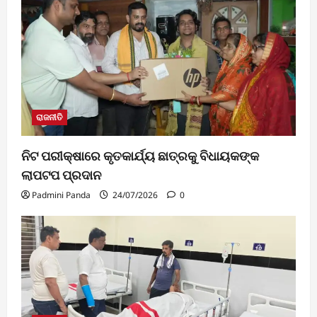
ରାଜନୀତି
ନିଟ ପରୀକ୍ଷାରେ କୃତକାର୍ଯ୍ୟ ଛାତ୍ରକୁ ବିଧାୟକଙ୍କ
ଲାପଟପ ପ୍ରଦାନ
Padmini Panda
24/07/2026
0