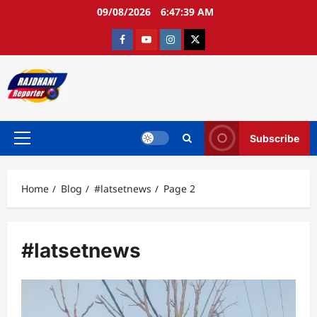
Skip
09/08/2026
6:47:39 AM
to
content
Facebook
Youtube
Instagram
twitter
Subscribe
Primary
Menu
Home
Blog
#latsetnews
Page 2
#latsetnews