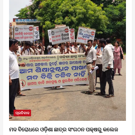
ପ୍ରତିବାଦ
ମଦ ବିରୋଧରେ ଓଡ଼ିଶା ଛାତ୍ର ସଂଗଠନ ପକ୍ଷରୁ କଲେଜ