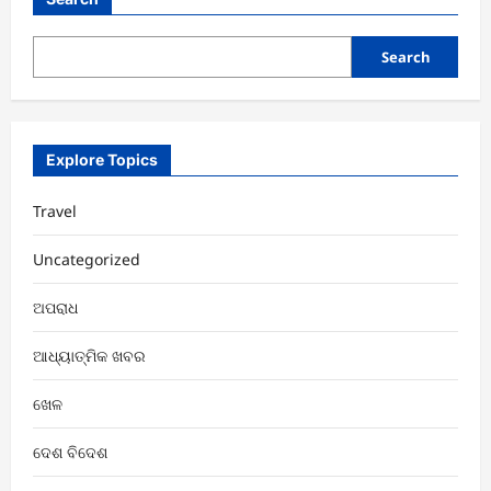
ଶୁଣାଣି
ଅନୁଷ୍ଠିତ
Search
Explore Topics
Travel
Uncategorized
ଅପରାଧ
ଆଧ୍ୟାତ୍ମିକ ଖବର
ଖେଳ
ଦେଶ ବିଦେଶ