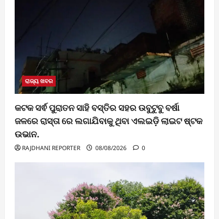
ରାଜ୍ୟ ଖବର
କଟକ ସର୍ଵ ପୁରାତନ ସାହି ବସ୍ତିର ସହର ଉବୁଟୁବୁ ବର୍ଷା
ଜଳରେ ରାସ୍ତା ରେ ଲଗାଯିବାକୁ ଥିବା ଏଲଇଡ଼ି ଲାଇଟ ଷ୍ଟକ
ଉଭାନ.
RAJDHANI REPORTER
08/08/2026
0