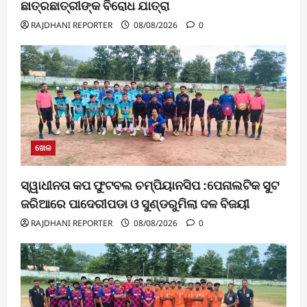
ଛାତ୍ରଛାତ୍ରୀଙ୍କ ବିରୋଧ ଯାତ୍ରା
RAJDHANI REPORTER
08/08/2026
0
ଖେଳ
ସ୍ୱାଧୀନତା କପ ଫୁଟବଲ ଚମ୍ପିୟାନସିପ :ପେନାଲଟିକ ସୁଟ
ଜରିଆରେ ପାଦେରୀପଡା ଓ ସୁଣ୍ଡରୁମିଲା ଦଳ ବିଜୟୀ
RAJDHANI REPORTER
08/08/2026
0