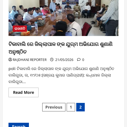
ଜାତୀୟ
ରାଜପଥ
ଓ
ମୁଖ୍ୟ
ବଜାର
ମଧ୍ୟରେ
ବିପଦପୂର୍ଣ୍ଣ
ରାଜନୀତି
ଶୁଖିଲା
ଆମ୍ବ
ଗଛ
ଟିକାବାଲି ରେ ଜିଲ୍ଲାପାଳ ଙ୍କ ଯୁଗ୍ମ ଅଭିଯୋଗ ଶୁଣାଣି
ଅନୁଷ୍ଠିତ
RAJDHANI REPORTER
21/05/2026
0
poli ଟିକାବାଲି ରେ ଜିଲ୍ଲାପାଳ ଙ୍କ ଯୁଗ୍ମ ଅଭିଯୋଗ ଶୁଣାଣି ଅନୁଷ୍ଠିତ
ବାଲିଗୁଡା, ତା, ୧୯/୦୫:(ସଞ୍ଜୟ କୁମାର ପାଣିଗ୍ରାହୀ): କନ୍ଧମାଳ ଜିଲ୍ଲା
ବାଲିଗୁଡା...
Read
Read More
more
about
ଟିକାବାଲି
Posts
Previous
1
2
ରେ
ଜିଲ୍ଲାପାଳ
pagination
ଙ୍କ
ଯୁଗ୍ମ
ଅଭିଯୋଗ
Search